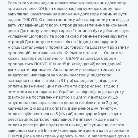
Розмір та умови надання забезпечення виконання договору
про закупівлю: 5% (п’ять відсотків) від суми договору про
закупівлю. Забезпечення виконання договору повинно бути
надано ПОКУПЦЮ в електронному або паперовому вигляді до
дати укладання Договору. Строк дії забезпечення виконання
цього Договору у вигляді гарантії повинен бути дійсним з дня
укладання Договору та обов’язково повинен перевищувати
строк дії Договору не менше ніж на 1 (один) календарний
місяць (детальніше у проекті Договору та Додатку 1 до запиту
пропозицій постачальників. 12. Умови оплати – - Оплата за
кожну партію поставленого ТОВАРУ за цим Договором
проводиться ПОКУПЦЕМ на 15 (п'ятнадцятий) календарний
день з дати підписання Акта прийому-передачі товару та
видаткової накладної за умови реєстрації податкової
накладної не пізніше ніж за 3 (три) календарні дні до дати
оплати, визначеної цим пунктом та оформленої згідно з
вимогами законодавства України, та відповідно до рахунку-
фактури на поставлену партію ТОВАРУ. У випадку якщо
податкова накладна зареєстрована пізніше ніж за 3 (три)
календарні дні до дати оплати, визначеної цим пунктом,
оплата здійснюється на 5 (п’ятий) календарний день з дати
реєстрації податкової накладної. У випадку якщо на дату
оплати реєстрацію податкової накладної зупинено, оплата
здійснюється на 5 (п’ятий) календарний день з дати отримання
ПОКУПЦЕМ на електронну адресу e-mail: o.pidhorna@uz.gov.ua