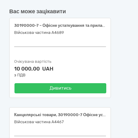
Вас може зацікавити
30190000-7 – Офісне устаткування та приладдя різне
Військова частина А4689
Очікувана вартість
10 000,00 UAH
з ПДВ
Дивитись
Канцелярські товари, 30190000-7 Офісне устаткування та приладдя різне за ДК 021:2015 Єдиного закупівельного словника
Військова частина А4467