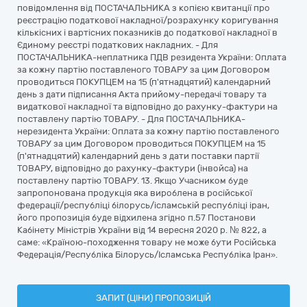
повідомлення від ПОСТАЧАЛЬНИКА з копією квитанції про
реєстрацію податкової накладної/розрахунку коригування
кількісних і вартісних показників до податкової накладної в
Єдиному реєстрі податкових накладних. - Для
ПОСТАЧАЛЬНИКА-неплатника ПДВ резидента України: Оплата
за кожну партію поставленого ТОВАРУ за цим Договором
проводиться ПОКУПЦЕМ на 15 (п'ятнадцятий) календарний
день з дати підписання Акта прийому-передачі товару та
видаткової накладної та відповідно до рахунку-фактури на
поставлену партію ТОВАРУ. - Для ПОСТАЧАЛЬНИКА-
нерезидента України: Оплата за кожну партію поставленого
ТОВАРУ за цим Договором проводиться ПОКУПЦЕМ на 15
(п'ятнадцятий) календарний день з дати поставки партії
ТОВАРУ, відповідно до рахунку-фактури (інвойса) на
поставлену партію ТОВАРУ. 13. Якщо Учасником буде
запропонована продукція яка вироблена в російської
федерації/республіці білорусь/ісламській республіці іран,
його пропозиція буде відхилена згідно п.57 Постанови
Кабінету Міністрів України від 14 вересня 2020 р. № 822, а
саме: «Країною-походження товару не може бути Російська
Федерація/Республіка Білорусь/Ісламська Республіка Іран».
ЗАПИТ (ЦІНИ) ПРОПОЗИЦІЙ