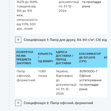
162% до 168%,
документації
та приладдя
товщина від
по 31-12-
різне
105 до 109
2026
мкм,
непрозорість
від 93%, 500
арк., білий
+
Специфікація 1: Папір для друку, А4, 80 г/м², СIE від 
КОНКРЕТНА
АДРЕСА
КІЛЬКІСТЬ
КЛАСИФІКАТОР
НАЗВА
ДОСТАВКИ /
/
ДК 021:2015
КЛА
ПРЕДМЕТА
ПЕРІОД
ОД.ВИМІРУ
(CPV)
ЗАКУПІВЛІ
ДОСТАВКИ
Папір
1 085
Україна
,
30190000-7
офісний,
пачка
Відповідно
Офісне
форматний
до
устаткування
документації
та приладдя
по 31-12-
різне
2026
+
Специфікація 2: Папір офісний, форматний