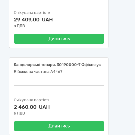
Очікувана вартість
29 409,00 UAH
з ПДВ
Дивитись
Канцелярські товари, 30190000-7 Офісне устаткування та приладдя різне за ДК 021:2015 Єдиного закупівельного словника
Військова частина А4467
Очікувана вартість
2 460,00 UAH
з ПДВ
Дивитись