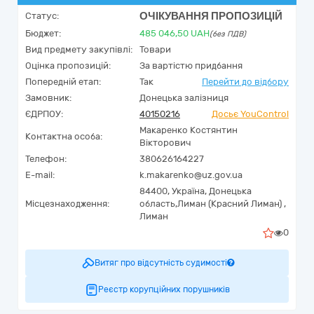
ОЧІКУВАННЯ ПРОПОЗИЦІЙ
Статус:
Бюджет:
485 046,50
UAH
(без ПДВ)
Вид предмету закупівлі:
Товари
Оцінка пропозицій:
За вартістю придбання
Попередній етап:
Так
Перейти до відбору
Замовник:
Донецька залізниця
ЄДРПОУ:
40150216
Досьє YouControl
Макаренко Костянтин
Контактна особа:
Вікторович
Телефон:
380626164227
E-mail:
k.makarenko@uz.gov.ua
84400,
Україна
,
Донецька
Місцезнаходження:
область,
Лиман (Красний Лиман) ,
Лиман
0
Витяг про відсутність судимості
Реєстр корупційних порушників