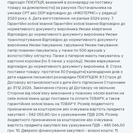
підрозділ ПОКУПЦЯ, вказаний в рознарядці на поставку
товару за домовленістю) за рахунок Постачальника на
умовах СРТ або DDP відповідно до «ІНКОТЕРМС» у редакції
2020 року. 6. Дата виготовлення: не раніше 2026 року. 7.
Гарантійні зобов’язання Гарантійні зобов’язання Відповідно до
нормативного документу виробника Умови зберігання
Відповідно до нормативного документу виробника Умови
транспортування Відповідно до нормативного документу
виробника Умови пакування, тарування Умови пакування:
папір повинен пакуватись у пачки по 500 аркушів у
вологостійку обгортку. Пачки з папером мають пакуватись у
картонні коробки (по 5 пачок у коробці). Умови маркування:
відповідно до нормативного документу виробника. 8. Строк
поставки товару: протягом 30 (тридцяти) календарних днів з
дати надання письмової рознарядки ПОКУПЦЕМ. 8.1 Строк дії
Договору встановлюється з дати його підписання Сторонами
до 31.12.2026. Закінчення строку дії Договору не звільняє
Сторони від обов’язку виконання у повному обсязі взятих на
себе зобов’язань щодо поставки та оплати ТОВАРУ, а також
гарантійних зобов’язань на ТОВАР 9. Розмір бюджетного
призначення за кошторисом або очікувана вартість предмета
закупівлі – 582 055,80 грн з урахуванням ПДВ 20%. Розмір
бюджетного призначення за кошторисом або очікувана
вартість предмета закупівлі без урахування ПДВ – 485 046,50
грн. 10. Джерело фінансування закупівлі – власні кошти. 11.