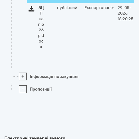
ЗЦ
публічний
Експортовано:
29-05-
П
2026,
па
18:20:25
пір
26
р.d
oc
x
+
Інформація по закупівлі
-
Пропозиції
Електронні тендерні вимоги