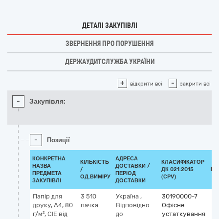
ДЕТАЛІ ЗАКУПІВЛІ
ЗВЕРНЕННЯ ПРО ПОРУШЕННЯ
ДЕРЖАУДИТСЛУЖБА УКРАЇНИ
+
-
відкрити всі
закрити всі
-
Закупівля:
-
Позиції
КОНКРЕТНА
АДРЕСА
КІЛЬКІСТЬ
КЛАСИФІКАТОР
НАЗВА
ДОСТАВКИ /
/
ДК 021:2015
КЛ
ПРЕДМЕТА
ПЕРІОД
ОД.ВИМІРУ
(CPV)
ЗАКУПІВЛІ
ДОСТАВКИ
Папір для
3 510
Україна
,
30190000-7
друку, А4, 80
пачка
Відповідно
Офісне
г/м², СIE від
до
устаткування