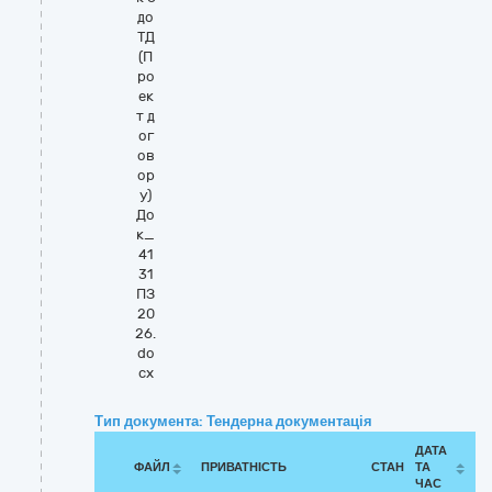
до
ТД
(П
ро
ек
т д
ог
ов
ор
у)
До
к_
41
31
ПЗ
20
26.
do
cx
Тип документа: Тендерна документація
ДАТА
ФАЙЛ
ПРИВАТНІСТЬ
СТАН
ТА
ЧАС