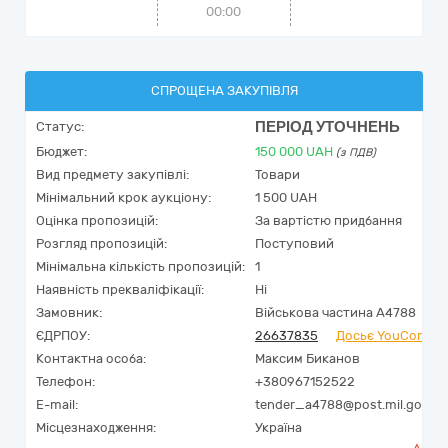
00:00
СПРОЩЕНА ЗАКУПІВЛЯ
ПЕРІОД УТОЧНЕНЬ
Статус:
Бюджет:
150 000
UAH
(з ПДВ)
Вид предмету закупівлі:
Товари
Мінімальний крок аукціону:
1 500 UAH
Оцінка пропозицій:
За вартістю придбання
Розгляд пропозицій:
Поступовий
Мінімальна кількість пропозицій:
1
Наявність прекваліфікації:
Ні
Замовник:
Військова частина А4788
ЄДРПОУ:
26637835
Досьє YouControl
Контактна особа:
Максим Биканов
Телефон:
+380967152522
E-mail:
tender_a4788@post.mil.gov.ua
Місцезнаходження:
Україна