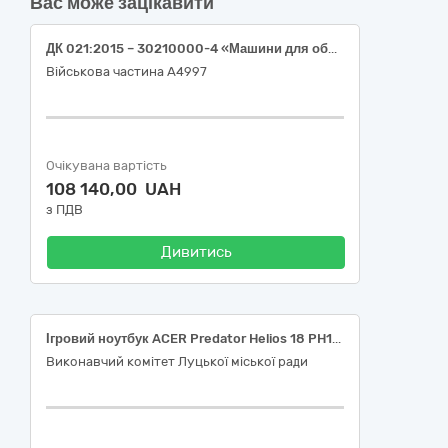
Вас може зацікавити
ДК 021:2015 – 30210000-4 «Машини для обробки даних (апаратна частина)». 1. Ноутбук - 2 шт.; 2. Персональний комп’ютер - 2шт.
Військова частина А4997
Очікувана вартість
108 140,00 UAH
з ПДВ
Дивитись
Ігровий ноутбук ACER Predator Helios 18 PH18-73 Abyssal Black (NH.QVXEU.003) (Для потреб оборони)
Виконавчий комітет Луцької міської ради