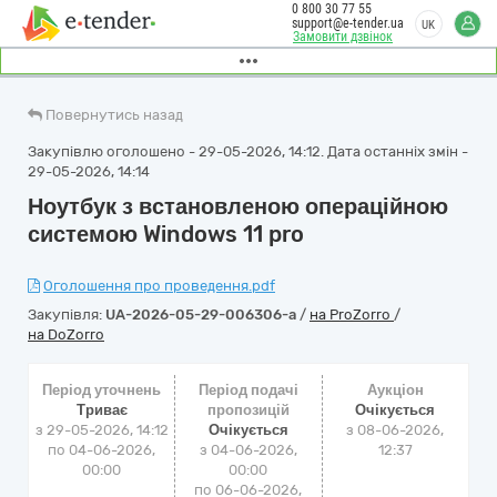
0 800 30 77 55
support@e-tender.ua
UK
Замовити дзвінок
Повернутись назад
Закупівлю оголошено - 29-05-2026, 14:12. Дата останніх змін -
29-05-2026, 14:14
Ноутбук з встановленою операційною
системою Windows 11 pro
Оголошення про проведення.pdf
Закупівля:
UA-2026-05-29-006306-a
/
на ProZorro
/
на DoZorro
Період уточнень
Період подачі
Аукціон
Триває
пропозицій
Очікується
з 29-05-2026, 14:12
Очікується
з
08-06-2026,
по 04-06-2026,
з 04-06-2026,
12:37
00:00
00:00
по 06-06-2026,