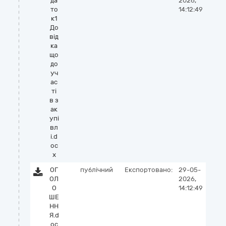
да
2026,
то
14:12:49
к1
До
від
ка
що
до
уч
ас
ті
в з
ак
упі
вл
і.d
oc
x
ОГ
публічний
Експортовано:
29-05-
ОЛ
2026,
О
14:12:49
ШЕ
НН
Я.d
oc