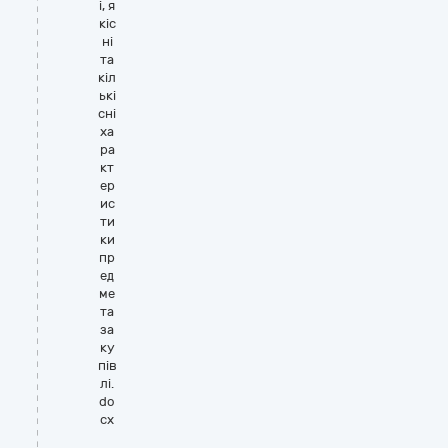
і, я
кіс
ні
та
кіл
ькі
сні
ха
ра
кт
ер
ис
ти
ки
пр
ед
ме
та
за
ку
пів
лі.
do
cx