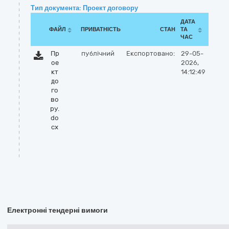
Тип документа: Проект договору
ДАТА
ФАЙЛ
ПРИВАТНІСТЬ
СТАН
ТА
ЧАС
Пр
публічний
Експортовано:
29-05-
ое
2026,
кт
14:12:49
до
го
во
ру.
do
cx
Електронні тендерні вимоги