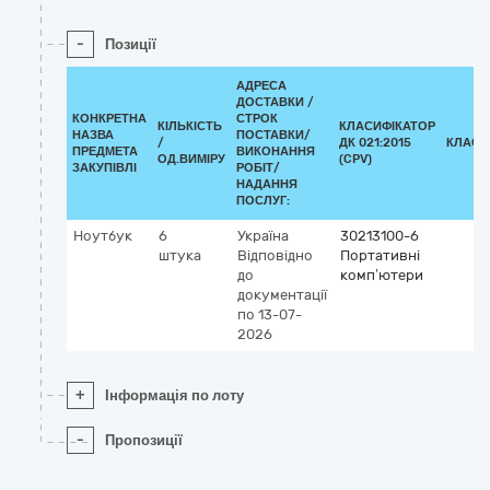
-
Позиції
АДРЕСА
ДОСТАВКИ /
КОНКРЕТНА
СТРОК
КІЛЬКІСТЬ
КЛАСИФІКАТОР
НАЗВА
ПОСТАВКИ/
/
ДК 021:2015
КЛАСИ
ПРЕДМЕТА
ВИКОНАННЯ
ОД.ВИМІРУ
(CPV)
ЗАКУПІВЛІ
РОБІТ/
НАДАННЯ
ПОСЛУГ:
Ноутбук
6
Україна
30213100-6
штука
Відповідно
Портативні
до
комп’ютери
документації
по 13-07-
2026
+
Інформація по лоту
-
Пропозиції