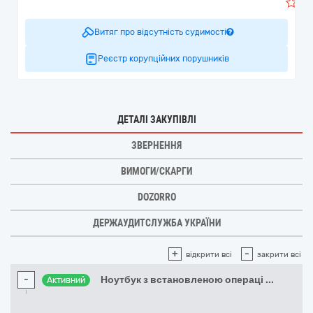
0
Витяг про відсутність судимості
Реєстр корупційних порушників
ДЕТАЛІ ЗАКУПІВЛІ
ЗВЕРНЕННЯ
ВИМОГИ/СКАРГИ
DOZORRO
ДЕРЖАУДИТСЛУЖБА УКРАЇНИ
+
-
відкрити всі
закрити всі
-
Ноутбук з встановленою операці
...
Активний