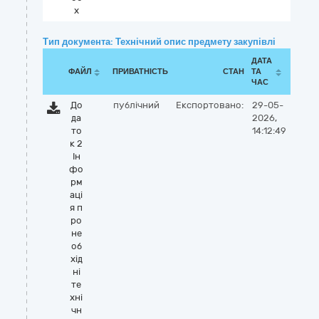
x
Тип документа: Технічний опис предмету закупівлі
ДАТА
ФАЙЛ
ПРИВАТНІСТЬ
СТАН
ТА
ЧАС
До
публічний
Експортовано:
29-05-
да
2026,
то
14:12:49
к 2
Ін
фо
рм
аці
я п
ро
не
об
хід
ні
те
хні
чн