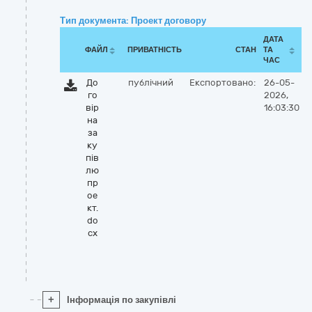
Тип документа: Проект договору
ДАТА
ФАЙЛ
ПРИВАТНІСТЬ
СТАН
ТА
ЧАС
До
публічний
Експортовано:
26-05-
го
2026,
вір
16:03:30
на
за
ку
пів
лю
пр
ое
кт.
do
cx
+
Інформація по закупівлі