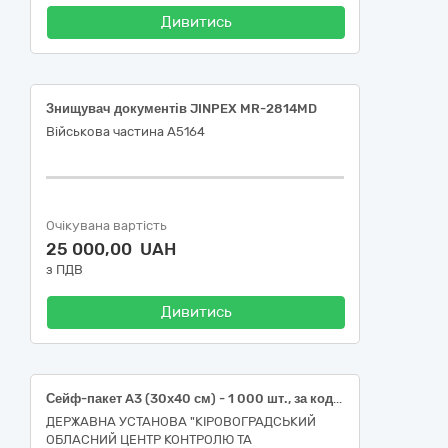
Дивитись
Знищувач документів JINPEX MR-2814MD
Військова частина А5164
Очікувана вартість
25 000,00 UAH
з ПДВ
Дивитись
Сейф-пакет A3 (30х40 см) - 1 000 шт., за кодом ДК: 021:2015-30190000-7 - Офісне устаткування та приладдя різне.
ДЕРЖАВНА УСТАНОВА "КІРОВОГРАДСЬКИЙ
ОБЛАСНИЙ ЦЕНТР КОНТРОЛЮ ТА