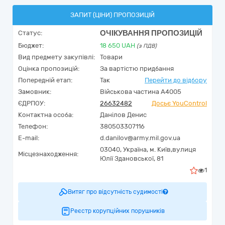
ЗАПИТ (ЦІНИ) ПРОПОЗИЦІЙ
ОЧІКУВАННЯ ПРОПОЗИЦІЙ
Статус:
Бюджет:
18 650
UAH
(з ПДВ)
Вид предмету закупівлі:
Товари
Оцінка пропозицій:
За вартістю придбання
Попередній етап:
Так
Перейти до відбору
Замовник:
Військова частина А4005
ЄДРПОУ:
26632482
Досьє YouControl
Контактна особа:
Данілов Денис
Телефон:
380503307116
E-mail:
d.danilov@army.mil.gov.ua
03040,
Україна
,
м. Київ,
вулиця
Місцезнаходження:
Юлії Здановської, 81
1
Витяг про відсутність судимості
Реєстр корупційних порушників