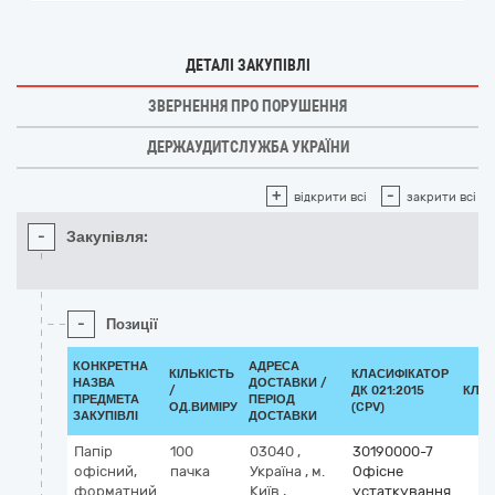
ДЕТАЛІ ЗАКУПІВЛІ
ЗВЕРНЕННЯ ПРО ПОРУШЕННЯ
ДЕРЖАУДИТСЛУЖБА УКРАЇНИ
+
-
відкрити всі
закрити всі
-
Закупівля:
-
Позиції
КОНКРЕТНА
АДРЕСА
КІЛЬКІСТЬ
КЛАСИФІКАТОР
НАЗВА
ДОСТАВКИ /
/
ДК 021:2015
КЛА
ПРЕДМЕТА
ПЕРІОД
ОД.ВИМІРУ
(CPV)
ЗАКУПІВЛІ
ДОСТАВКИ
Папір
100
03040
,
30190000-7
офісний,
пачка
Україна
,
м.
Офісне
форматний
Київ
,
устаткування