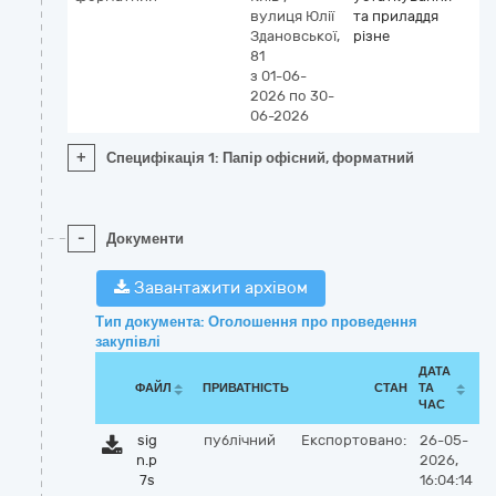
вулиця Юлії
та приладдя
Здановської,
різне
81
з 01-06-
2026
по 30-
06-2026
+
Специфікація 1: Папір офісний, форматний
-
Документи
Завантажити архівом
Тип документа: Оголошення про проведення
закупівлі
ДАТА
ФАЙЛ
ПРИВАТНІСТЬ
СТАН
ТА
ЧАС
sig
публічний
Експортовано:
26-05-
n.p
2026,
7s
16:04:14