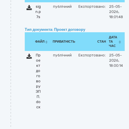
sig
публічний
Експортовано:
25-05-
n.p
2026,
7s
18:01:48
Тип документа: Проект договору
ДАТА
ФАЙЛ
ПРИВАТНІСТЬ
СТАН
ТА
ЧАС
Пр
публічний
Експортовано:
25-05-
ое
2026,
кт
18:00:14
до
го
во
ру
ЗП
П.
do
cx