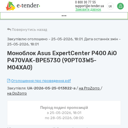
0 800 30 77 55
support@e-tender.ua
UK
Замовити дзвінок
Повернутись назад
Закупівлю оголошено - 25-05-2026, 18:01. Дата останніх змін -
25-05-2026, 18:01
Моноблок Asus ExpertCenter P400 AiO
P470VAK-BPE5730 (90PT03W5-
M04XA0)
Оголошення про проведення.pdf
Закупівля:
UA-2026-05-25-013822-a
/
на ProZorro
/
на DoZorro
Період подачі пропозицій
з 25-05-2026, 18:01
по 28-05-2026, 08:00