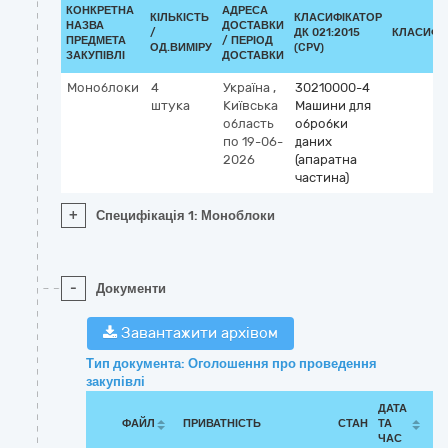
КОНКРЕТНА
АДРЕСА
КІЛЬКІСТЬ
КЛАСИФІКАТОР
НАЗВА
ДОСТАВКИ
/
ДК 021:2015
КЛАСИФІ
ПРЕДМЕТА
/ ПЕРІОД
ОД.ВИМІРУ
(CPV)
ЗАКУПІВЛІ
ДОСТАВКИ
Моноблоки
4
Україна
,
30210000-4
штука
Київська
Машини для
область
обробки
по 19-06-
даних
2026
(апаратна
частина)
+
Специфікація 1: Моноблоки
-
Документи
Завантажити архівом
Тип документа: Оголошення про проведення
закупівлі
ДАТА
ФАЙЛ
ПРИВАТНІСТЬ
СТАН
ТА
ЧАС