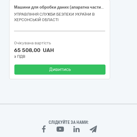
Машини для обробки даних (апаратна частина) (Локальне мережеве сховище для з’єднання окремих жорстких дисків в єдину файлову систему TOWER PowerUp #59 • Xeon E5 2690 v3 x2 / 64 GB / SSD 4TB / Int Video)
УПРАВЛІННЯ СЛУЖБИ БЕЗПЕКИ УКРАЇНИ В
ХЕРСОНСЬКІЙ ОБЛАСТІ
Очікувана вартість
65 508,00 UAH
з ПДВ
Дивитись
СЛІДКУЙТЕ ЗА НАМИ: