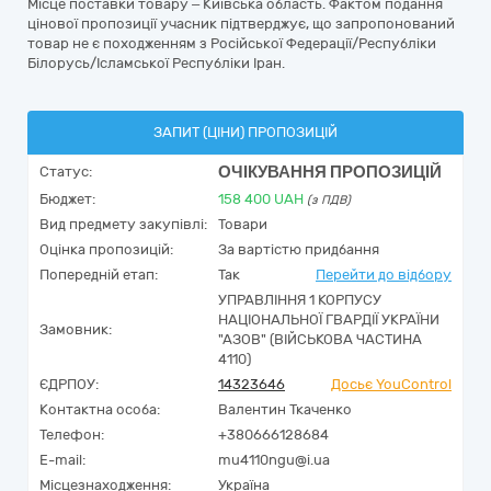
Місце поставки товару – Київська область. Фактом подання
цінової пропозиції учасник підтверджує, що запропонований
товар не є походженням з Російської Федерації/Республіки
Білорусь/Ісламської Республіки Іран.
ЗАПИТ (ЦІНИ) ПРОПОЗИЦІЙ
ОЧІКУВАННЯ ПРОПОЗИЦІЙ
Статус:
Бюджет:
158 400
UAH
(з ПДВ)
Вид предмету закупівлі:
Товари
Оцінка пропозицій:
За вартістю придбання
Попередній етап:
Так
Перейти до відбору
УПРАВЛІННЯ 1 КОРПУСУ
НАЦІОНАЛЬНОЇ ГВАРДІЇ УКРАЇНИ
Замовник:
"АЗОВ" (ВІЙСЬКОВА ЧАСТИНА
4110)
ЄДРПОУ:
14323646
Досьє YouControl
Контактна особа:
Валентин Ткаченко
Телефон:
+380666128684
E-mail:
mu4110ngu@i.ua
Місцезнаходження:
Україна