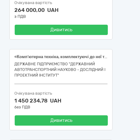
Очікувана вартість
264 000,00 UAH
з ПДВ
Дивитись
«Комп’ютерна техніка, комплектуючі до неї та програмне забезпечення, за кодом ДК 021:2015: 30210000-0 — Машини для обробки даних (апаратна частина)».
ДЕРЖАВНЕ ПІДПРИЄМСТВО "ДЕРЖАВНИЙ
АВТОТРАНСПОРТНИЙ НАУКОВО - ДОСЛІДНИЙ І
ПРОЕКТНИЙ ІНСТИТУТ"
Очікувана вартість
1 450 234,78 UAH
без ПДВ
Дивитись