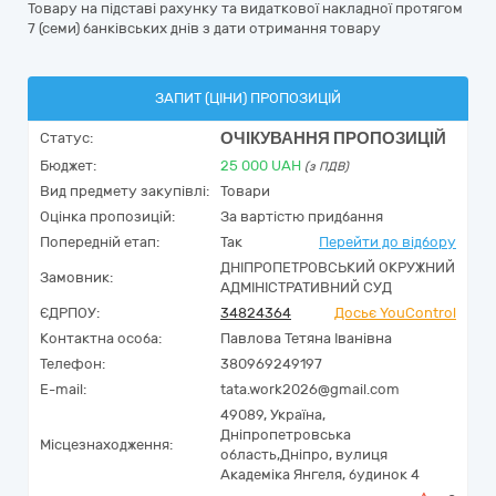
Товару на підставі рахунку та видаткової накладної протягом
7 (семи) банківських днів з дати отримання товару
ЗАПИТ (ЦІНИ) ПРОПОЗИЦІЙ
ОЧІКУВАННЯ ПРОПОЗИЦІЙ
Статус:
Бюджет:
25 000
UAH
(з ПДВ)
Вид предмету закупівлі:
Товари
Оцінка пропозицій:
За вартістю придбання
Попередній етап:
Так
Перейти до відбору
ДНІПРОПЕТРОВСЬКИЙ ОКРУЖНИЙ
Замовник:
АДМІНІСТРАТИВНИЙ СУД
ЄДРПОУ:
34824364
Досьє YouControl
Контактна особа:
Павлова Тетяна Іванівна
Телефон:
380969249197
E-mail:
tata.work2026@gmail.com
49089,
Україна
,
Дніпропетровська
Місцезнаходження:
область,
Дніпро,
вулиця
Академіка Янгеля, будинок 4