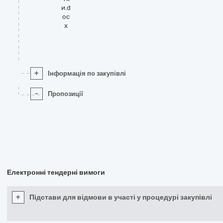
и.d
oc
x
+
Інформація по закупівлі
-
Пропозиції
Електронні тендерні вимоги
+
Підстави для відмови в участі у процедурі закупівлі