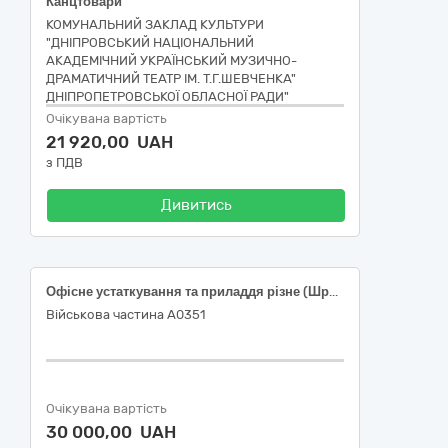
Канцтовари
КОМУНАЛЬНИЙ ЗАКЛАД КУЛЬТУРИ
"ДНІПРОВСЬКИЙ НАЦІОНАЛЬНИЙ
АКАДЕМІЧНИЙ УКРАЇНСЬКИЙ МУЗИЧНО-
ДРАМАТИЧНИЙ ТЕАТР ІМ. Т.Г.ШЕВЧЕНКА"
ДНІПРОПЕТРОВСЬКОЇ ОБЛАСНОЇ РАДИ"
Очікувана вартість
21 920,00 UAH
з ПДВ
Дивитись
Офісне устаткування та приладдя різне (Шредер)
Військова частина А0351
Очікувана вартість
30 000,00 UAH