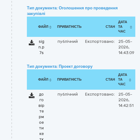
Тип документа: Оголошення про проведення
закупівлі
ДАТА
ФАЙЛ
ПРИВАТНІСТЬ
СТАН
ТА
ЧАС
sig
публічний
Експортовано:
25-05-
n.p
2026,
7s
14:43:09
Тип документа: Проект договору
ДАТА
ФАЙЛ
ПРИВАТНІСТЬ
СТАН
ТА
ЧАС
до
публічний
Експортовано:
25-05-
го
2026,
вір
14:42:51
те
рм
ое
ти
ке
тк