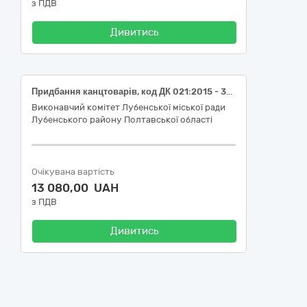
з ПДВ
Дивитись
Придбання канцтоварів, код ДК 021:2015 - 30190000-7 Офісне устаткування та приладдя різне
Виконавчий комітет Лубенської міської ради
Лубенського району Полтавської області
Очікувана вартість
13 080,00 UAH
з ПДВ
Дивитись