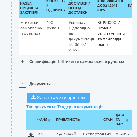
КІЛЬКІСТЬ
КЛАСИФІКАТОР
НАЗВА
ДОСТАВКИ /
/
ДК 021:2015
КЛА
ПРЕДМЕТА
ПЕРІОД
ОД.ВИМІРУ
(CPV)
ЗАКУПІВЛІ
ДОСТАВКИ
Етикетки
100
Україна
,
30190000-7
самоклеючі
рулон
Відповідно
Офісне
в рулонах
до
устаткування
документації
та приладдя
по 06-07-
різне
2026
+
Специфікація 1: Етикетки самоклеючі в рулонах
-
Документи
Завантажити архівом
Тип документа: Тендерна документація
ДАТА
ФАЙЛ
ПРИВАТНІСТЬ
СТАН
ТА
ЧАС
45
публічний
Експортовано:
25-05-