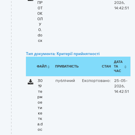
ПР
2026,
ОТ
14:42:51
ОК
ОЛ
У
О.
do
cx
Тип документа: Критерії прийнятності
ДАТА
ФАЙЛ
ПРИВАТНІСТЬ
СТАН
ТА
ЧАС
30
публічний
Експортовано:
25-05-
19
2026,
те
14:42:51
рм
ое
ти
ке
тк
а.d
oc