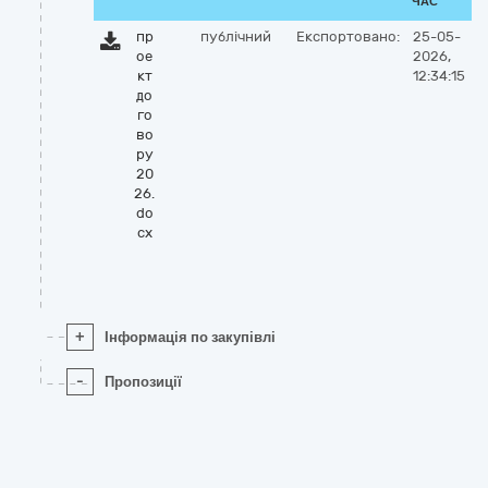
ЧАС
пр
публічний
Експортовано:
25-05-
ое
2026,
кт
12:34:15
до
го
во
ру
20
26.
do
cx
+
Інформація по закупівлі
-
Пропозиції