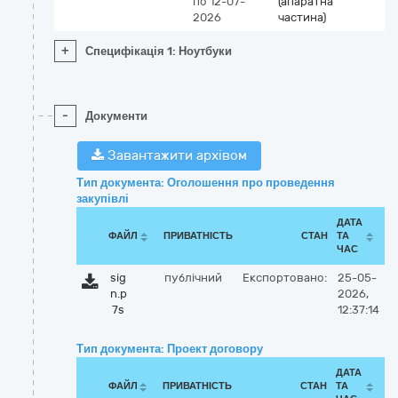
по 12-07-
(апаратна
2026
частина)
+
Специфікація 1: Ноутбуки
-
Документи
Завантажити архівом
Тип документа: Оголошення про проведення
закупівлі
ДАТА
ФАЙЛ
ПРИВАТНІСТЬ
СТАН
ТА
ЧАС
sig
публічний
Експортовано:
25-05-
n.p
2026,
7s
12:37:14
Тип документа: Проект договору
ДАТА
ФАЙЛ
ПРИВАТНІСТЬ
СТАН
ТА