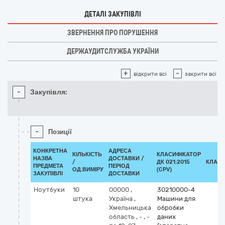
ДЕТАЛІ ЗАКУПІВЛІ
ЗВЕРНЕННЯ ПРО ПОРУШЕННЯ
ДЕРЖАУДИТСЛУЖБА УКРАЇНИ
+
-
відкрити всі
закрити всі
-
Закупівля:
-
Позиції
КОНКРЕТНА
АДРЕСА
КІЛЬКІСТЬ
КЛАСИФІКАТОР
НАЗВА
ДОСТАВКИ /
/
ДК 021:2015
КЛАСИ
ПРЕДМЕТА
ПЕРІОД
ОД.ВИМІРУ
(CPV)
ЗАКУПІВЛІ
ДОСТАВКИ
Ноутбуки
10
00000
,
30210000-4
штука
Україна
,
Машини для
Хмельницька
обробки
область
,
-
,
-
даних