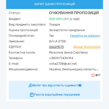
ЗАПИТ (ЦІНИ) ПРОПОЗИЦІЙ
ОЧІКУВАННЯ ПРОПОЗИЦІЙ
Статус:
Бюджет:
300 000
UAH
(з ПДВ)
Вид предмету закупівлі:
Товари
Оцінка пропозицій:
За вартістю придбання
Попередній етап:
Так
Перейти до відбору
Замовник:
В/ч А 2738
ЄДРПОУ:
26621573
Досьє YouControl
Контактна особа:
Мозолюк Ірина Сергіївна
Телефон:
+380977436194
E-mail:
vcha2738@ukr.net
Місцезнаходження:
Україна
,
Хмельницька область,
-,
0
Витяг про відсутність судимості
Реєстр корупційних порушників