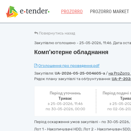
PROZORRO
PROZORRO MARKET
Повернутись назад
Закупівлю оголошено - 25-05-2026, 11:46. Дата остан
Комп'ютерне обладнання
Оголошення про проведення.pdf
Закупівля:
UA-2026-05-25-004605-a
/
на ProZorro
Рядок плану закупівлі та обґрунтування:
UA-P-202
Період уточнень
Період подачі
Триває
Трив
з 25-05-2026, 11:46
з 25-05-202
по 30-05-2026, 00:00
по 02-06-202
Період оскарження умов закупівлі - по
30-05-2026, 
Лот 1 - Накопичувачі HDD; Лот 2 - Накопичувач SDD