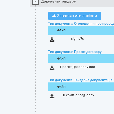
-
Документи тендеру
Завантажити архівом
Тип документа: Оголошення про провед
ФАЙЛ
sign.p7s
Тип документа: Проект договору
ФАЙЛ
Проект Договору.doc
Тип документа: Тендерна документація
ФАЙЛ
ТД комп. облад..docx