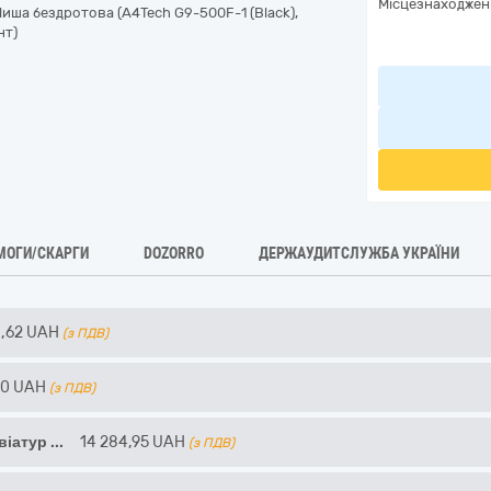
Місцезнаходжен
иша бездротова (A4Tech G9-500F-1 (Black),
нт)
МОГИ/СКАРГИ
DOZORRO
ДЕРЖАУДИТСЛУЖБА УКРАЇНИ
1,62
UAH
(з ПДВ)
60
UAH
(з ПДВ)
віатур
...
14 284,95
UAH
(з ПДВ)