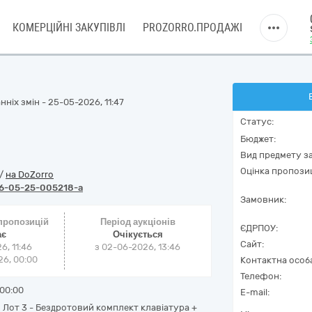
КОМЕРЦІЙНІ ЗАКУПІВЛІ
PROZORRO.ПРОДАЖІ
ніх змін - 25-05-2026, 11:47
Статус:
Бюджет:
Вид предмету за
Оцінка пропозиц
/
на DoZorro
6-05-25-005218-a
Замовник:
 пропозицій
Період аукціонів
ЄДРПОУ:
ає
Очікується
Сайт:
6, 11:46
з
02-06-2026, 13:46
6, 00:00
Контактна особ
Телефон:
00:00
E-mail:
; Лот 3 - Бездротовий комплект клавіатура +