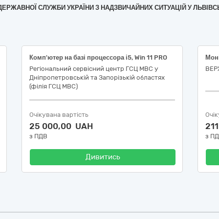
Я ДЕРЖАВНОЇ СЛУЖБИ УКРАЇНИ З НАДЗВИЧАЙНИХ СИТУАЦІЙ У ЛЬВІВС
Комп'ютер на базі процессора і5, Win 11 PRO
Мон
Регіональний сервісний центр ГСЦ МВС у
ВЕР
Дніпропетровській та Запорізькій областях
(філія ГСЦ МВС)
Очікувана вартість
Очік
25 000,00 UAH
21
з ПДВ
з П
Дивитись