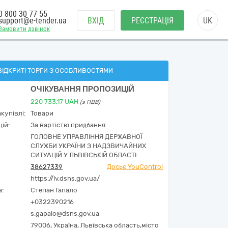
0 800 30 77 55
support@e-tender.ua
ВХІД
РЕЄСТРАЦІЯ
UK
Замовити дзвінок
ВІДКРИТІ ТОРГИ З ОСОБЛИВОСТЯМИ
ОЧІКУВАННЯ ПРОПОЗИЦІЙ
220 733,17
UAH
(з ПДВ)
купівлі:
Товари
ій:
За вартістю придбання
ГОЛОВНЕ УПРАВЛІННЯ ДЕРЖАВНОЇ
СЛУЖБИ УКРАЇНИ З НАДЗВИЧАЙНИХ
СИТУАЦІЙ У ЛЬВІВСЬКІЙ ОБЛАСТІ
38627339
Досьє YouControl
https://lv.dsns.gov.ua/
а:
Степан Гапало
+0322390216
s.gapalo@dsns.gov.ua
79006,
Україна
,
Львівська область,
місто