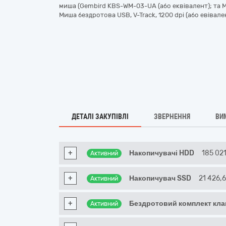
миша (Gembird KBS-WM-03-UA (або еквівалент); та М
Миша бездротова USB, V-Track, 1200 dpi (або евівале
ДЕТАЛІ ЗАКУПІВЛІ
ЗВЕРНЕННЯ
ВИ
+
Накопичувачі HDD
185 02
Активний
+
Накопичувач SSD
21 426,
Активний
+
Бездротовий комплект кла
Активний