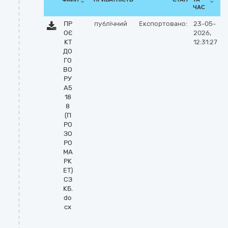
ЧАС
ПР
публічний
Експортовано:
23-05-
ОЄ
2026,
КТ
12:31:27
ДО
ГО
ВО
РУ
А5
18
8
(П
РО
ЗО
РО
МА
РК
ЕТ)
СЗ
КБ.
do
cx