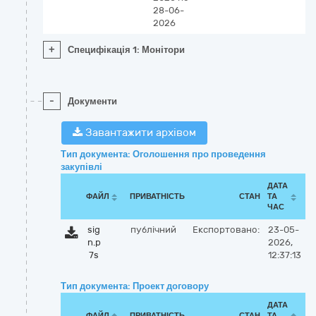
28-06-
2026
+
Специфікація 1: Монітори
-
Документи
Завантажити архівом
Тип документа: Оголошення про проведення
закупівлі
ДАТА
ФАЙЛ
ПРИВАТНІСТЬ
СТАН
ТА
ЧАС
sig
публічний
Експортовано:
23-05-
n.p
2026,
7s
12:37:13
Тип документа: Проект договору
ДАТА
ФАЙЛ
ПРИВАТНІСТЬ
СТАН
ТА