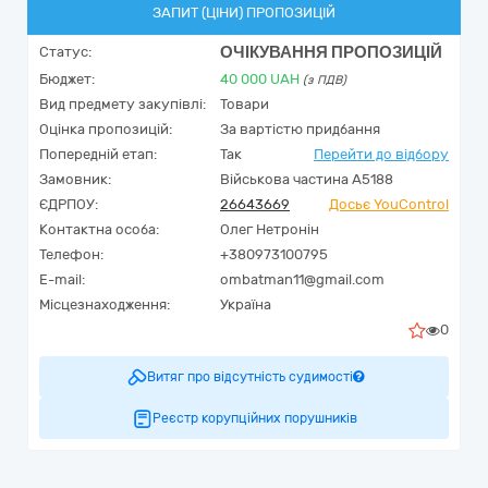
ЗАПИТ (ЦІНИ) ПРОПОЗИЦІЙ
ОЧІКУВАННЯ ПРОПОЗИЦІЙ
Статус:
Бюджет:
40 000
UAH
(з ПДВ)
Вид предмету закупівлі:
Товари
Оцінка пропозицій:
За вартістю придбання
Попередній етап:
Так
Перейти до відбору
Замовник:
Військова частина А5188
ЄДРПОУ:
26643669
Досьє YouControl
Контактна особа:
Олег Нетронін
Телефон:
+380973100795
E-mail:
ombatman11@gmail.com
Місцезнаходження:
Україна
0
Витяг про відсутність судимості
Реєстр корупційних порушників