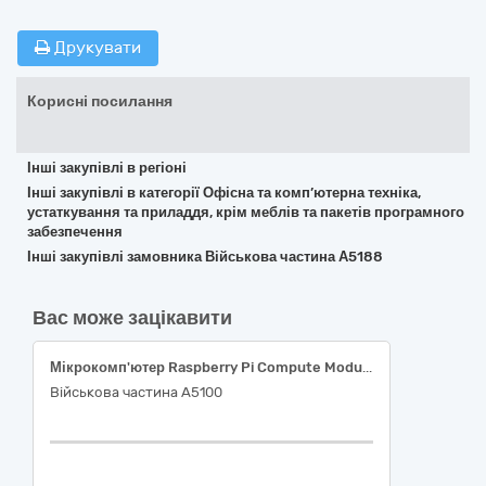
Друкувати
Корисні посилання
Інші закупівлі в регіоні
Інші закупівлі в категорії Офісна та комп’ютерна техніка,
устаткування та приладдя, крім меблів та пакетів програмного
забезпечення
Інші закупівлі замовника Військова частина А5188
Вас може зацікавити
Мікрокомп'ютер Raspberry Pi Compute Module 4 (CM4) 4GB RAM, 8GB eMMC / CM4004008, Мікрокомп'ютер Raspberry Pi Compute Module 4 Dual Gigabit Ethernet 5G/4G Mini-Computer (21108) (плата розширення)
Військова частина А5100