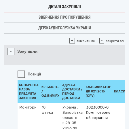
ДЕТАЛІ ЗАКУПІВЛІ
ЗВЕРНЕННЯ ПРО ПОРУШЕННЯ
ДЕРЖАУДИТСЛУЖБА УКРАЇНИ
+
-
відкрити всі
закрити всі
-
Закупівля:
-
Позиції
КОНКРЕТНА
АДРЕСА
КІЛЬКІСТЬ
КЛАСИФІКАТОР
НАЗВА
ДОСТАВКИ /
/
ДК 021:2015
КЛАСИФІ
ПРЕДМЕТА
ПЕРІОД
ОД.ВИМІРУ
(CPV)
ЗАКУПІВЛІ
ДОСТАВКИ
Монітори
10
Україна
,
30230000-0
штука
Запорізька
Комп’ютерне
область
обладнання
з 28-05-
2026
по