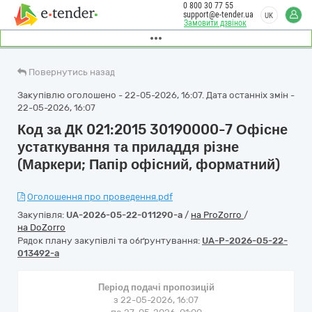
0 800 30 77 55
support@e-tender.ua
UK
Замовити дзвінок
Повернутись назад
Закупівлю оголошено - 22-05-2026, 16:07. Дата останніх змін -
22-05-2026, 16:07
Код за ДК 021:2015 30190000-7 Офісне
устаткування та приладдя різне
(Маркери; Папір офісний, форматний)
Оголошення про проведення.pdf
Закупівля:
UA-2026-05-22-011290-a
/
на ProZorro
/
на DoZorro
Рядок плану закупівлі та обґрунтування:
UA-P-2026-05-22-
013492-a
Період подачі пропозицій
з 22-05-2026, 16:07