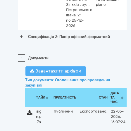
Зіньків
,
вул.
різне
Петровського
Івана, 21
по 25-12-
2026
+
Специфікація 2: Папір офісний, форматний
-
Документи
Завантажити архівом
Тип документа: Оголошення про проведення
закупівлі
ДАТА
ФАЙЛ
ПРИВАТНІСТЬ
СТАН
ТА
ЧАС
sig
публічний
Експортовано:
22-05-
n.p
2026,
7s
16:07:24