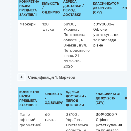
КОНКРЕТНА
АДРЕСА
КІЛЬКІСТЬ
КЛАСИФІКАТОР
НАЗВА
ДОСТАВКИ /
/
ДК 021:2015
КЛА
ПРЕДМЕТА
ПЕРІОД
ОД.ВИМІРУ
(CPV)
ЗАКУПІВЛІ
ДОСТАВКИ
Маркери
120
38100
,
30190000-7
штука
Україна
,
Офісне
Полтавська
устаткування
область
,
м.
та приладдя
Зіньків
,
вул.
різне
Петровського
Івана, 21
по 25-12-
2026
+
Специфікація 1: Маркери
КОНКРЕТНА
АДРЕСА
КІЛЬКІСТЬ
КЛАСИФІКАТОР
НАЗВА
ДОСТАВКИ /
/
ДК 021:2015
КЛ
ПРЕДМЕТА
ПЕРІОД
ОД.ВИМІРУ
(CPV)
ЗАКУПІВЛІ
ДОСТАВКИ
Папір
60
38100
,
30190000-7
офісний,
пачка
Україна
,
Офісне
форматний
Полтавська
устаткування
область
,
м.
та приладдя