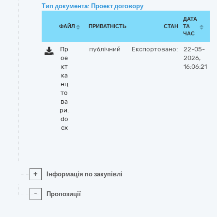
Тип документа: Проект договору
ДАТА
ФАЙЛ
ПРИВАТНІСТЬ
СТАН
ТА
ЧАС
Пр
публічний
Експортовано:
22-05-
ое
2026,
кт
16:06:21
ка
нц
то
ва
ри.
do
cx
+
Інформація по закупівлі
-
Пропозиції