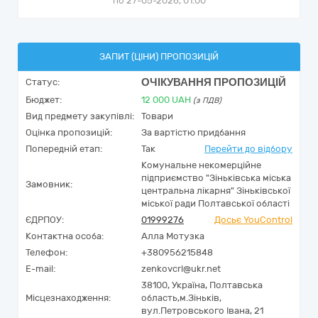
по 27-05-2026, 01:00
ЗАПИТ (ЦІНИ) ПРОПОЗИЦІЙ
ОЧІКУВАННЯ ПРОПОЗИЦІЙ
Статус:
Бюджет:
12 000
UAH
(з ПДВ)
Вид предмету закупівлі:
Товари
Оцінка пропозицій:
За вартістю придбання
Попередній етап:
Так
Перейти до відбору
Комунальне некомерційне
підприємство "Зіньківська міська
Замовник:
центральна лікарня" Зіньківської
міської ради Полтавської області
ЄДРПОУ:
01999276
Досьє YouControl
Контактна особа:
Алла Мотузка
Телефон:
+380956215848
E-mail:
zenkovcrl@ukr.net
38100,
Україна
,
Полтавська
Місцезнаходження:
область,
м.Зіньків,
вул.Петровського Івана, 21