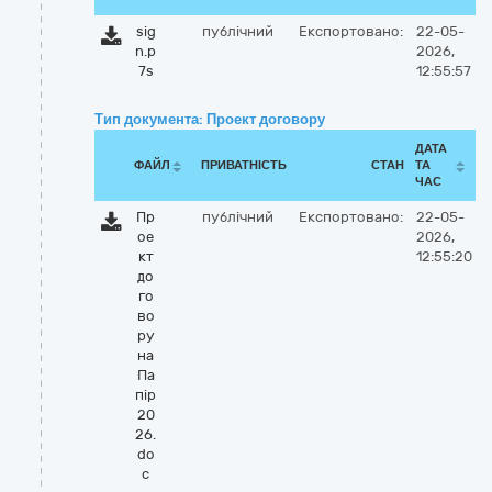
sig
публічний
Експортовано:
22-05-
n.p
2026,
7s
12:55:57
Тип документа: Проект договору
ДАТА
ФАЙЛ
ПРИВАТНІСТЬ
СТАН
ТА
ЧАС
Пр
публічний
Експортовано:
22-05-
ое
2026,
кт
12:55:20
до
го
во
ру
на
Па
пір
20
26.
do
c