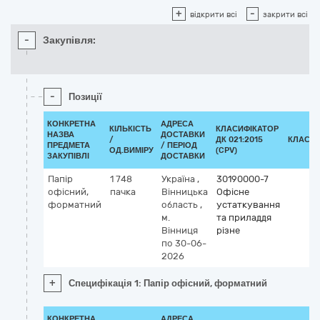
+
-
відкрити всі
закрити всі
-
Закупівля:
-
Позиції
КОНКРЕТНА
АДРЕСА
КІЛЬКІСТЬ
КЛАСИФІКАТОР
НАЗВА
ДОСТАВКИ
/
ДК 021:2015
КЛАСИФ
ПРЕДМЕТА
/ ПЕРІОД
ОД.ВИМІРУ
(CPV)
ЗАКУПІВЛІ
ДОСТАВКИ
Папір
1 748
Україна
,
30190000-7
офісний,
пачка
Вінницька
Офісне
форматний
область
,
устаткування
м.
та приладдя
Вінниця
різне
по 30-06-
2026
+
Специфікація 1: Папір офісний, форматний
КОНКРЕТНА
АДРЕСА