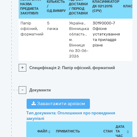
КІЛЬКІСТЬ
КЛАСИФІКАТОР
НАЗВА
ДОСТАВКИ
/
ДК 021:2015
КЛАСИФ
ПРЕДМЕТА
/ ПЕРІОД
ОД.ВИМІРУ
(CPV)
ЗАКУПІВЛІ
ДОСТАВКИ
Папір
5
Україна
,
30190000-7
офісний,
пачка
Вінницька
Офісне
форматний
область
,
устаткування
м.
та приладдя
Вінниця
різне
по 30-06-
2026
+
Специфікація 2: Папір офісний, форматний
-
Документи
Завантажити архівом
Тип документа: Оголошення про проведення
закупівлі
ДАТА
ФАЙЛ
ПРИВАТНІСТЬ
СТАН
ТА
ЧАС