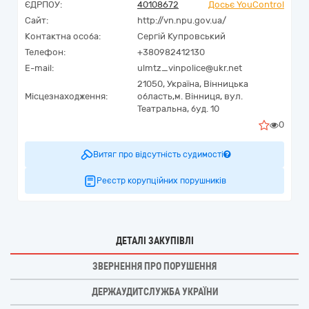
ЄДРПОУ:
40108672
Досьє YouControl
Сайт:
http://vn.npu.gov.ua/
Контактна особа:
Сергій Купровський
Телефон:
+380982412130
E-mail:
ulmtz_vinpolice@ukr.net
21050,
Україна
,
Вінницька
Місцезнаходження:
область,
м. Вінниця,
вул.
Театральна, буд. 10
0
Витяг про відсутність судимості
Реєстр корупційних порушників
ДЕТАЛІ ЗАКУПІВЛІ
ЗВЕРНЕННЯ ПРО ПОРУШЕННЯ
ДЕРЖАУДИТСЛУЖБА УКРАЇНИ