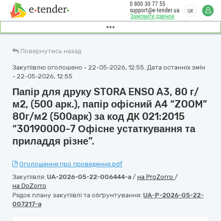
0 800 30 77 55
support@e-tender.ua
UK
Замовити дзвінок
Повернутись назад
Закупівлю оголошено - 22-05-2026, 12:55. Дата останніх змін
- 22-05-2026, 12:55
Папір для друку STORA ENSO A3, 80 г/
м2, (500 арк.), папір офісний А4 “ZOOM”
80г/м2 (500арк) за код ДК 021:2015
“30190000-7 Офісне устаткування та
приладдя різне”.
Оголошення про проведення.pdf
Закупівля:
UA-2026-05-22-006444-a
/
на ProZorro
/
на DoZorro
Рядок плану закупівлі та обґрунтування:
UA-P-2026-05-22-
007217-a