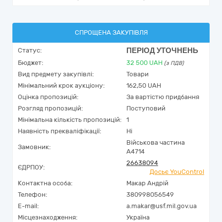
СПРОЩЕНА ЗАКУПІВЛЯ
ПЕРІОД УТОЧНЕНЬ
Статус:
Бюджет:
32 500
UAH
(з ПДВ)
Вид предмету закупівлі:
Товари
Мінімальний крок аукціону:
162,50 UAH
Оцінка пропозицій:
За вартістю придбання
Розгляд пропозицій:
Поступовий
Мінімальна кількість пропозицій:
1
Наявність прекваліфікації:
Ні
Військова частина
Замовник:
А4714
26638094
ЄДРПОУ:
Досьє YouControl
Контактна особа:
Макар Андрій
Телефон:
380998056549
E-mail:
a.makar@usf.mil.gov.ua
Місцезнаходження:
Україна