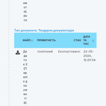
им
ог
и).
do
cx
Тип документа: Тендерна документація
ДАТА
ФАЙЛ
ПРИВАТНІСТЬ
СТАН
ТА
ЧАС
До
публічний
Експортовано:
22-05-
да
2026,
то
12:29:54
к 2
(П
ер
елі
к д
ок
ум
ен
ті
в).