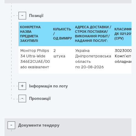
-
Позиції
КОНКРЕТНА
АДРЕСА ДОСТАВКИ /
КІЛЬКІСТЬ
КЛАСИФІКА
НАЗВА
СТРОК ПОСТАВКИ/
/
ДК 021:2015
ПРЕДМЕТА
ВИКОНАННЯ РОБІТ/
ОД.ВИМІРУ
(CPV)
ЗАКУПІВЛІ
НАДАННЯ ПОСЛУГ:
Монітор Philips
2
Україна
30230000
34 Ultra-Wide
штука
Дніпропетровська
Комп’ютер
346E2CUAE/00
область
обладнанн
або еквівалент
по 20-08-2026
+
Інформація по лоту
-
Пропозиції
-
Документи тендеру