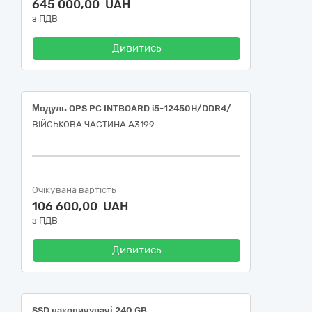
645 000,00 UAH
з ПДВ
Дивитись
Модуль OPS PC INTBOARD i5-12450H/DDR4/16Gb/SSD 512Gb/Intel UHD для інтерактивних панелей
ВІЙСЬКОВА ЧАСТИНА А3199
Очікувана вартість
106 600,00 UAH
з ПДВ
Дивитись
SSD накопичувачі 240 GB