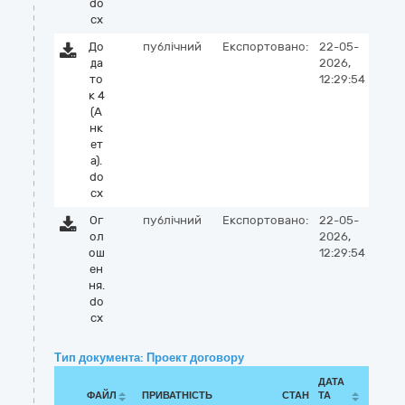
do
cx
До
публічний
Експортовано:
22-05-
да
2026,
то
12:29:54
к 4
(А
нк
ет
а).
do
cx
Ог
публічний
Експортовано:
22-05-
ол
2026,
ош
12:29:54
ен
ня.
do
cx
Тип документа: Проект договору
ДАТА
ФАЙЛ
ПРИВАТНІСТЬ
СТАН
ТА