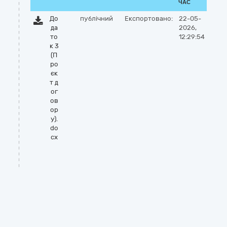
ЧАС
До
публічний
Експортовано:
22-05-
да
2026,
то
12:29:54
к 3
(П
ро
єк
т д
ог
ов
ор
у).
do
cx