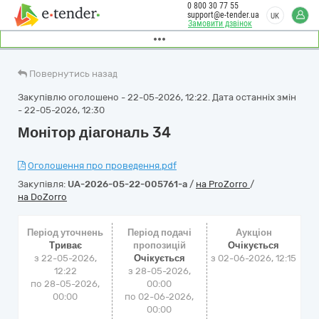
0 800 30 77 55
support@e-tender.ua
UK
Замовити дзвінок
Повернутись назад
Закупівлю оголошено - 22-05-2026, 12:22. Дата останніх змін
- 22-05-2026, 12:30
Монітор діагональ 34
Оголошення про проведення.pdf
Закупівля:
UA-2026-05-22-005761-a
/
на ProZorro
/
на DoZorro
Період уточнень
Період подачі
Аукціон
Триває
пропозицій
Очікується
з 22-05-2026,
Очікується
з
02-06-2026, 12:15
12:22
з 28-05-2026,
по 28-05-2026,
00:00
00:00
по 02-06-2026,
00:00