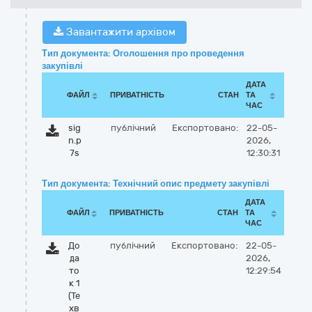
Завантажити архівом
Тип документа: Оголошення про проведення
закупівлі
ДАТА
ФАЙЛ
ПРИВАТНІСТЬ
СТАН
ТА
ЧАС
sig
публічний
Експортовано:
22-05-
n.p
2026,
7s
12:30:31
Тип документа: Технічний опис предмету закупівлі
ДАТА
ФАЙЛ
ПРИВАТНІСТЬ
СТАН
ТА
ЧАС
До
публічний
Експортовано:
22-05-
да
2026,
то
12:29:54
к 1
(Те
хв