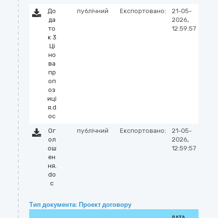
До
публічний
Експортовано:
21-05-
да
2026,
то
12:59:57
к 3
Ці
но
ва
пр
оп
оз
иці
я.d
oc
Ог
публічний
Експортовано:
21-05-
ол
2026,
ош
12:59:57
ен
ня.
do
c
Тип документа: Проект договору
ДАТА