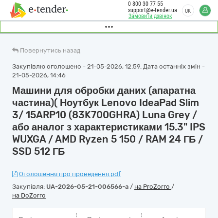
0 800 30 77 55
support@e-tender.ua
UK
Замовити дзвінок
Повернутись назад
Закупівлю оголошено - 21-05-2026, 12:59. Дата останніх змін -
21-05-2026, 14:46
Машини для обробки даних (апаратна
частина)( Ноутбук Lenovo IdeaPad Slim
3/ 15ARP10 (83K700GHRA) Luna Grey /
або аналог з характеристиками 15.3" IPS
WUXGA / AMD Ryzen 5 150 / RAM 24 ГБ /
SSD 512 ГБ
Оголошення про проведення.pdf
Закупівля:
UA-2026-05-21-006566-a
/
на ProZorro
/
на DoZorro