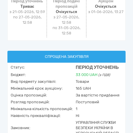
Період уточнень
Період подачі
Аукціон
Триває
пропозицій
Очікується
з 21-05-2026, 12:59
Очікується
з
01-06-2026, 13:27
по 27-05-2026,
з 27-05-2026,
12:58
12:58
по 31-05-2026,
12:58
СПРОЩЕНА ЗАКУПІВЛЯ
ПЕРІОД УТОЧНЕНЬ
Статус:
Бюджет:
33 000
UAH
(з ПДВ)
Вид предмету закупівлі:
Товари
Мінімальний крок аукціону:
165 UAH
Оцінка пропозицій:
За вартістю придбання
Розгляд пропозицій:
Поступовий
Мінімальна кількість пропозицій:
1
Наявність прекваліфікації:
Ні
УПРАВЛІННЯ СЛУЖБИ
Замовник:
БЕЗПЕКИ УКРАЇНИ В