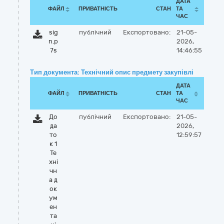
ДАТА
ФАЙЛ
ПРИВАТНІСТЬ
СТАН
ТА
ЧАС
sig
публічний
Експортовано:
21-05-
n.p
2026,
7s
14:46:55
Тип документа: Технічний опис предмету закупівлі
ДАТА
ФАЙЛ
ПРИВАТНІСТЬ
СТАН
ТА
ЧАС
До
публічний
Експортовано:
21-05-
да
2026,
то
12:59:57
к 1
Те
хні
чн
а д
ок
ум
ен
та