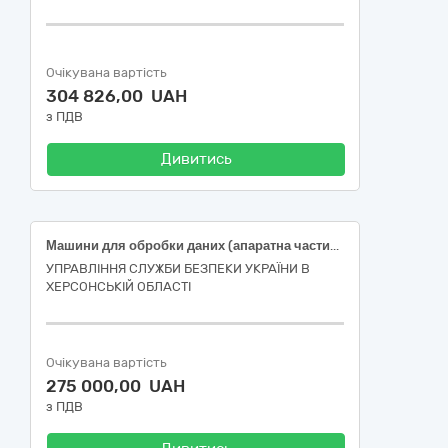
Очікувана вартість
304 826,00 UAH
з ПДВ
Дивитись
Машини для обробки даних (апаратна частина) Спеціалізована обчислювальна станція обробки інформаційних масивів з обмеженим доступом (ШІ) (в комплекті) на базі процесора Intel Core i9-14900KF / RAM 128GB / SSD 2 TB / HDD 2 TB / GeForce RTX 4090 24GB
УПРАВЛІННЯ СЛУЖБИ БЕЗПЕКИ УКРАЇНИ В
ХЕРСОНСЬКІЙ ОБЛАСТІ
Очікувана вартість
275 000,00 UAH
з ПДВ