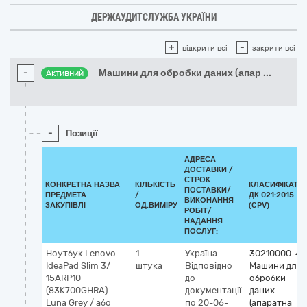
ДЕРЖАУДИТСЛУЖБА УКРАЇНИ
+
-
відкрити всі
закрити всі
-
Машини для обробки даних (апар
...
Активний
-
Позиції
АДРЕСА
ДОСТАВКИ /
СТРОК
КОНКРЕТНА НАЗВА
КІЛЬКІСТЬ
КЛАСИФІКАТО
ПОСТАВКИ/
ПРЕДМЕТА
/
ДК 021:2015
ВИКОНАННЯ
ЗАКУПІВЛІ
ОД.ВИМІРУ
(CPV)
РОБІТ/
НАДАННЯ
ПОСЛУГ:
Ноутбук Lenovo
1
Україна
30210000-4
IdeaPad Slim 3/
штука
Відповідно
Машини для
15ARP10
до
обробки
(83K700GHRA)
документації
даних
Luna Grey / або
по 20-06-
(апаратна