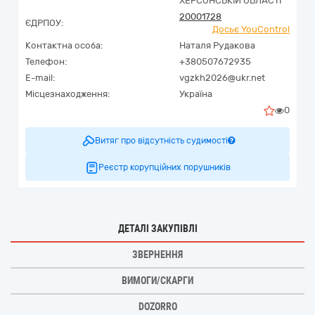
ХЕРСОНСЬКІЙ ОБЛАСТІ
20001728
ЄДРПОУ:
Досьє YouControl
Контактна особа:
Наталя Рудакова
Телефон:
+380507672935
E-mail:
vgzkh2026@ukr.net
Місцезнаходження:
Україна
0
Витяг про відсутність судимості
Реєстр корупційних порушників
ДЕТАЛІ ЗАКУПІВЛІ
ЗВЕРНЕННЯ
ВИМОГИ/СКАРГИ
DOZORRO