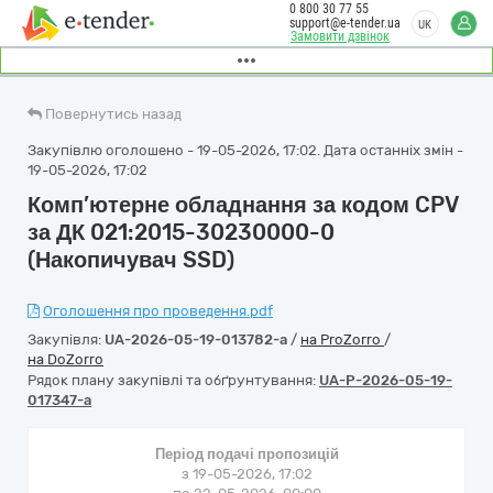
0 800 30 77 55
support@e-tender.ua
UK
Замовити дзвінок
Повернутись назад
Закупівлю оголошено - 19-05-2026, 17:02. Дата останніх змін -
19-05-2026, 17:02
Комп’ютерне обладнання за кодом CPV
за ДК 021:2015-30230000-0
(Накопичувач SSD)
Оголошення про проведення.pdf
Закупівля:
UA-2026-05-19-013782-a
/
на ProZorro
/
на DoZorro
Рядок плану закупівлі та обґрунтування:
UA-P-2026-05-19-
017347-a
Період подачі пропозицій
з 19-05-2026, 17:02