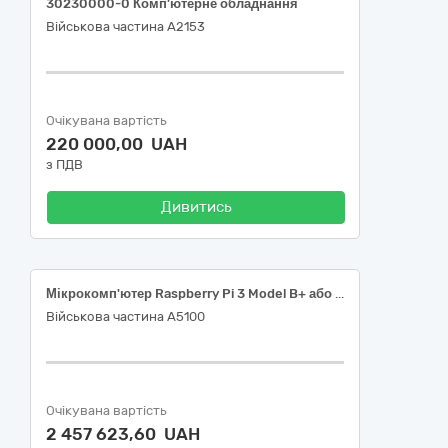
30230000-0 Комп’ютерне обладнання
Військова частина А2153
Очікувана вартість
220 000,00 UAH
з ПДВ
Дивитись
Мікрокомп'ютер Raspberry Pi 3 Model B+ або еквівалент
Військова частина А5100
Очікувана вартість
2 457 623,60 UAH