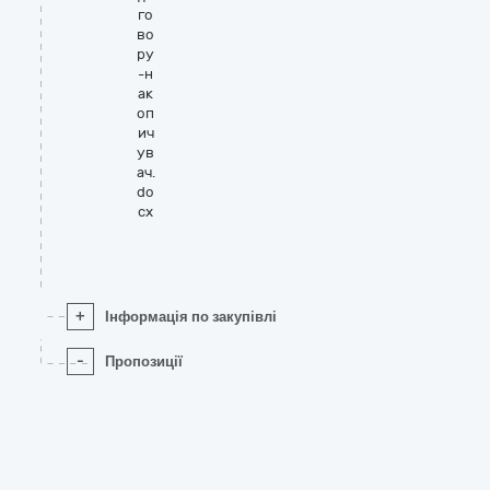
го
во
ру
-н
ак
оп
ич
ув
ач.
do
cx
+
Інформація по закупівлі
-
Пропозиції