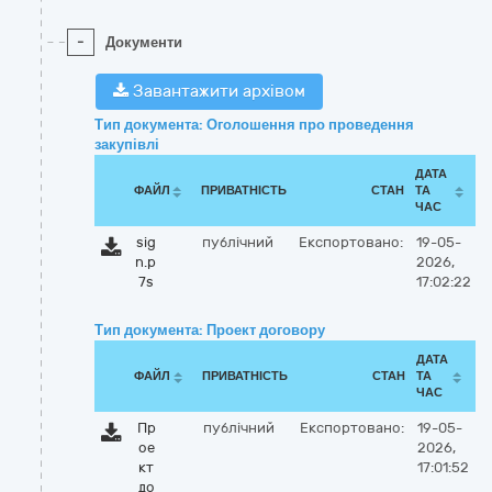
-
Документи
Завантажити архівом
Тип документа: Оголошення про проведення
закупівлі
ДАТА
ФАЙЛ
ПРИВАТНІСТЬ
СТАН
ТА
ЧАС
sig
публічний
Експортовано:
19-05-
n.p
2026,
7s
17:02:22
Тип документа: Проект договору
ДАТА
ФАЙЛ
ПРИВАТНІСТЬ
СТАН
ТА
ЧАС
Пр
публічний
Експортовано:
19-05-
ое
2026,
кт
17:01:52
до