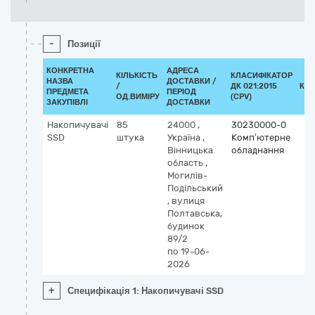
-
Позиції
КОНКРЕТНА
АДРЕСА
КІЛЬКІСТЬ
КЛАСИФІКАТОР
НАЗВА
ДОСТАВКИ /
/
ДК 021:2015
КЛ
ПРЕДМЕТА
ПЕРІОД
ОД.ВИМІРУ
(CPV)
ЗАКУПІВЛІ
ДОСТАВКИ
Накопичувачі
85
24000
,
30230000-0
SSD
штука
Україна
,
Комп’ютерне
Вінницька
обладнання
область
,
Могилів-
Подільський
,
вулиця
Полтавська,
будинок
89/2
по 19-06-
2026
+
Специфікація 1: Накопичувачі SSD