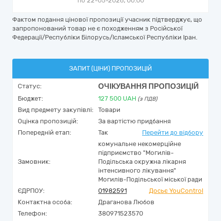
по 22-05-2026, 00:00
Фактом подання цінової пропозиції учасник підтверджує, що
запропонований товар не є походженням з Російської
Федерації/Республіки Білорусь/Ісламської Республіки Іран.
ЗАПИТ (ЦІНИ) ПРОПОЗИЦІЙ
ОЧІКУВАННЯ ПРОПОЗИЦІЙ
Статус:
Бюджет:
127 500
UAH
(з ПДВ)
Вид предмету закупівлі:
Товари
Оцінка пропозицій:
За вартістю придбання
Попередній етап:
Так
Перейти до відбору
комунальне некомерційне
підприємство "Могилів-
Замовник:
Подільська окружна лікарня
інтенсивного лікування"
Могилів-Подільської міської ради
ЄДРПОУ:
01982591
Досьє YouControl
Контактна особа:
Драганова Любов
Телефон:
380971523570