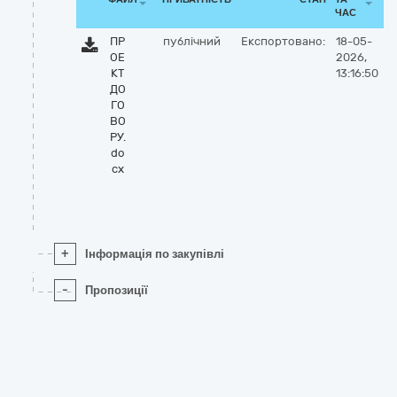
ЧАС
ПР
публічний
Експортовано:
18-05-
ОЕ
2026,
КТ
13:16:50
ДО
ГО
ВО
РУ.
do
cx
+
Інформація по закупівлі
-
Пропозиції