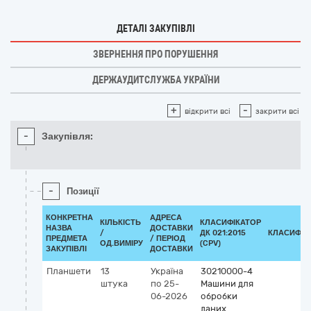
ДЕТАЛІ ЗАКУПІВЛІ
ЗВЕРНЕННЯ ПРО ПОРУШЕННЯ
ДЕРЖАУДИТСЛУЖБА УКРАЇНИ
+
-
відкрити всі
закрити всі
-
Закупівля:
-
Позиції
КОНКРЕТНА
АДРЕСА
КІЛЬКІСТЬ
КЛАСИФІКАТОР
НАЗВА
ДОСТАВКИ
/
ДК 021:2015
КЛАСИФІК
ПРЕДМЕТА
/ ПЕРІОД
ОД.ВИМІРУ
(CPV)
ЗАКУПІВЛІ
ДОСТАВКИ
Планшети
13
Україна
30210000-4
штука
по 25-
Машини для
06-2026
обробки
даних