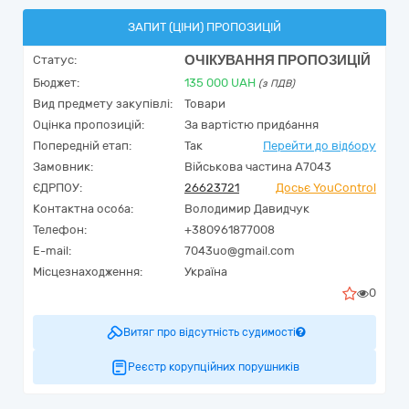
ЗАПИТ (ЦІНИ) ПРОПОЗИЦІЙ
ОЧІКУВАННЯ ПРОПОЗИЦІЙ
Статус:
Бюджет:
135 000
UAH
(з ПДВ)
Вид предмету закупівлі:
Товари
Оцінка пропозицій:
За вартістю придбання
Попередній етап:
Так
Перейти до відбору
Замовник:
Військова частина А7043
ЄДРПОУ:
26623721
Досьє YouControl
Контактна особа:
Володимир Давидчук
Телефон:
+380961877008
E-mail:
7043uo@gmail.com
Місцезнаходження:
Україна
0
Витяг про відсутність судимості
Реєстр корупційних порушників