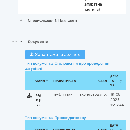
(апаратна
частина)
+
Специфікація 1: Планшети
-
Документи
Завантажити архівом
Тип документа: Оголошення про проведення
закупівлі
ДАТА
ФАЙЛ
ПРИВАТНІСТЬ
СТАН
ТА
ЧАС
sig
публічний
Експортовано:
18-05-
n.p
2026,
7s
13:17:44
Тип документа: Проект договору
ДАТА
ФАЙЛ
ПРИВАТНІСТЬ
СТАН
ТА