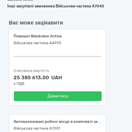
Інші закупівлі замовника Військова частина А7043
Вас може зацікавити
Планшет Blackview Active
Військова частина А4995
Очікувана вартість
25 385 613,00 UAH
з ПДВ
Дивитись
Автоматизовані робочі місця в комплекті за кодом ДК 021:2015: 30210000-4 Машини для обробки даних (апаратна частина)
Військова частина А7031