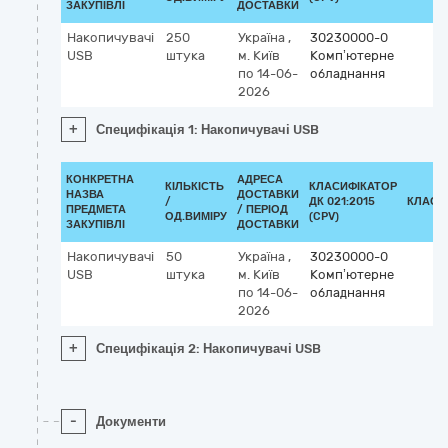
ЗАКУПІВЛІ
ДОСТАВКИ
Накопичувачі
250
Україна
,
30230000-0
USB
штука
м. Київ
Комп’ютерне
по 14-06-
обладнання
2026
+
Специфікація 1: Накопичувачі USB
КОНКРЕТНА
АДРЕСА
КІЛЬКІСТЬ
КЛАСИФІКАТОР
НАЗВА
ДОСТАВКИ
/
ДК 021:2015
КЛАСИ
ПРЕДМЕТА
/ ПЕРІОД
ОД.ВИМІРУ
(CPV)
ЗАКУПІВЛІ
ДОСТАВКИ
Накопичувачі
50
Україна
,
30230000-0
USB
штука
м. Київ
Комп’ютерне
по 14-06-
обладнання
2026
+
Специфікація 2: Накопичувачі USB
-
Документи