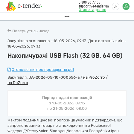
0 800 30 77 55
support@e-tender.ua
UK
Замовити дзвінок
Повернутись назад
Закупівлю оголошено - 18-05-2026, 09:13. Дата останніх змін -
18-05-2026, 09:13
Накопичувачі USB Flash (32 GB, 64 GB)
Оголошення про проведення.pdf
Закупівля:
UA-2026-05-18-000556-a
/
на ProZorro
/
на DoZorro
Період подачі пропозицій
з 18-05-2026, 09:13
по 21-05-2026, 08:00
Фактом подання цінової пропозиції учасник підтверджує, що
запропонований товар не є походженням з Російської
Федерації/Республіки Білорусь/Ісламської Республіки Іран.