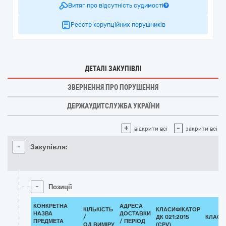
Витяг про відсутність судимості
Реєстр корупційних порушників
ДЕТАЛІ ЗАКУПІВЛІ
ЗВЕРНЕННЯ ПРО ПОРУШЕННЯ
ДЕРЖАУДИТСЛУЖБА УКРАЇНИ
+
-
відкрити всі
закрити всі
-
Закупівля:
-
Позиції
КОНКРЕТНА
АДРЕСА
КІЛЬКІСТЬ
КЛАСИФІКАТОР
НАЗВА
ДОСТАВКИ
/
ДК 021:2015
КЛАСИ
ПРЕДМЕТА
/ ПЕРІОД
ОД.ВИМІРУ
(CPV)