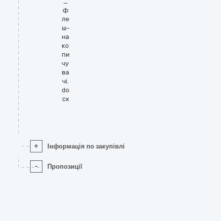
_
ф
ле
ш-
на
ко
пи
чу
ва
чі.
do
cx
+
Інформація по закупівлі
-
Пропозиції