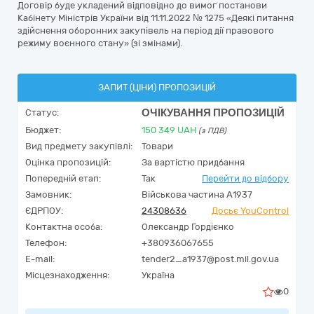
Договір буде укладений відповідно до вимог постанови
Кабінету Міністрів України від 11.11.2022 № 1275 «Деякі питання
здійснення оборонних закупівель на період дії правового
режиму воєнного стану» (зі змінами).
ЗАПИТ (ЦІНИ) ПРОПОЗИЦІЙ
ОЧІКУВАННЯ ПРОПОЗИЦІЙ
Статус:
Бюджет:
150 349
UAH
(з ПДВ)
Вид предмету закупівлі:
Товари
Оцінка пропозицій:
За вартістю придбання
Попередній етап:
Так
Перейти до відбору
Замовник:
Військова частина А1937
ЄДРПОУ:
24308636
Досьє YouControl
Контактна особа:
Олександр Гордієнко
Телефон:
+380936067655
E-mail:
tender2_a1937@post.mil.gov.ua
Місцезнаходження:
Україна
0