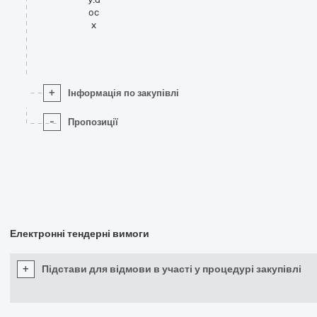
oc
x
+
Інформація по закупівлі
-
Пропозиції
Електронні тендерні вимоги
+
Підстави для відмови в участі у процедурі закупівлі