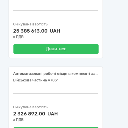
Очікувана вартість
25 385 613,00 UAH
з ПДВ
Дивитись
Автоматизовані робочі місця в комплекті за кодом ДК 021:2015: 30210000-4 Машини для обробки даних (апаратна частина)
Військова частина А7031
Очікувана вартість
2 326 892,00 UAH
з ПДВ