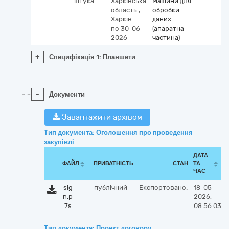
штука
Харківська
Машини для
область
,
обробки
Харків
даних
по 30-06-
(апаратна
2026
частина)
+
Специфікація 1: Планшети
-
Документи
Завантажити архівом
Тип документа: Оголошення про проведення
закупівлі
ДАТА
ФАЙЛ
ПРИВАТНІСТЬ
СТАН
ТА
ЧАС
sig
публічний
Експортовано:
18-05-
n.p
2026,
7s
08:56:03
Тип документа: Проект договору