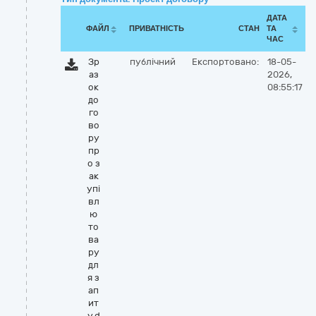
ДАТА
ФАЙЛ
ПРИВАТНІСТЬ
СТАН
ТА
ЧАС
Зр
публічний
Експортовано:
18-05-
аз
2026,
ок
08:55:17
до
го
во
ру
пр
о з
ак
упі
вл
ю
то
ва
ру
дл
я з
ап
ит
у.d