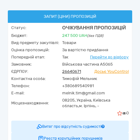
ЗАПИТ (ЦІНИ) ПРОПОЗИЦІЙ
ОЧІКУВАННЯ ПРОПОЗИЦІЙ
Статус:
Бюджет:
247 500
UAH
(без ПДВ)
Вид предмету закупівлі:
Товари
Оцінка пропозицій:
За вартістю придбання
Попередній етап:
Так
Перейти до відбору
Замовник:
Військова частина А5065
ЄДРПОУ:
26640671
Досьє YouControl
Контактна особа:
Тимофій Мельник
Телефон:
+380689540981
E-mail:
melnik.tim@gmail.com
08205,
Україна
,
Київська
Місцезнаходження:
область,
м. Ірпінь,
-
0
Витяг про відсутність судимості
Реєстр корупційних порушників