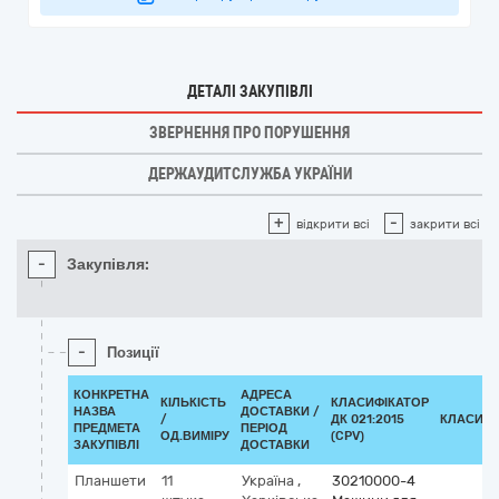
ДЕТАЛІ ЗАКУПІВЛІ
ЗВЕРНЕННЯ ПРО ПОРУШЕННЯ
ДЕРЖАУДИТСЛУЖБА УКРАЇНИ
+
-
відкрити всі
закрити всі
-
Закупівля:
-
Позиції
КОНКРЕТНА
АДРЕСА
КІЛЬКІСТЬ
КЛАСИФІКАТОР
НАЗВА
ДОСТАВКИ /
/
ДК 021:2015
КЛАСИФІ
ПРЕДМЕТА
ПЕРІОД
ОД.ВИМІРУ
(CPV)
ЗАКУПІВЛІ
ДОСТАВКИ
Планшети
11
Україна
,
30210000-4