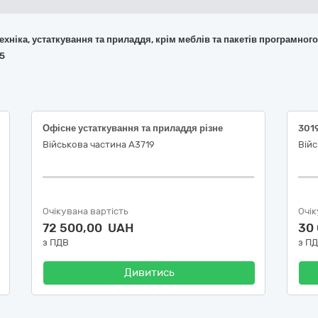
 техніка, устаткування та приладдя, крім меблів та пакетів програмног
45
Офісне устаткування та приладдя різне
Військова частина А3719
Війс
Очікувана вартість
Очік
72 500,00 UAH
30
з ПДВ
з П
Дивитись