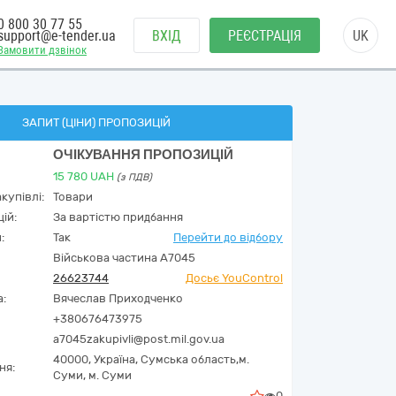
0 800 30 77 55
support@e-tender.ua
ВХІД
РЕЄСТРАЦІЯ
UK
Замовити дзвінок
ЗАПИТ (ЦІНИ) ПРОПОЗИЦІЙ
ОЧІКУВАННЯ ПРОПОЗИЦІЙ
15 780
UAH
(з ПДВ)
купівлі:
Товари
ій:
За вартістю придбання
:
Так
Перейти до відбору
Військова частина А7045
26623744
Досьє YouControl
а:
Вячеслав Приходченко
+380676473975
a7045zakupivli@post.mil.gov.ua
40000,
Україна
,
Сумська область,
м.
ня:
Суми,
м. Суми
0