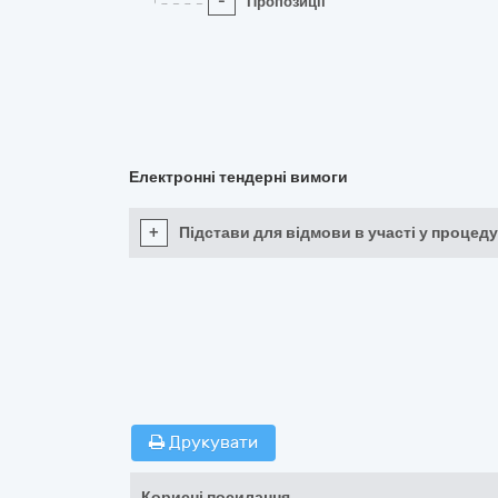
-
Пропозиції
Електронні тендерні вимоги
+
Підстави для відмови в участі у процеду
Друкувати
Корисні посилання