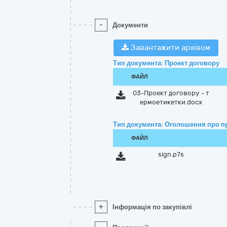
-
Документи
Завантажити архівом
Тип документа: Проект договору
ФАЙЛ
03-Проект договору - т
ермоетикетки.docx
Тип документа: Оголошення про п
ФАЙЛ
sign.p7s
+
Інформація по закупівлі