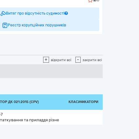
Витяг про відсутність судимості
Реєстр корупційних порушників
+
-
відкрити всі
закрити всі
ОР ДК 021:2015 (CPV)
КЛАСИФІКАТОРИ
-7
таткування та приладдя різне