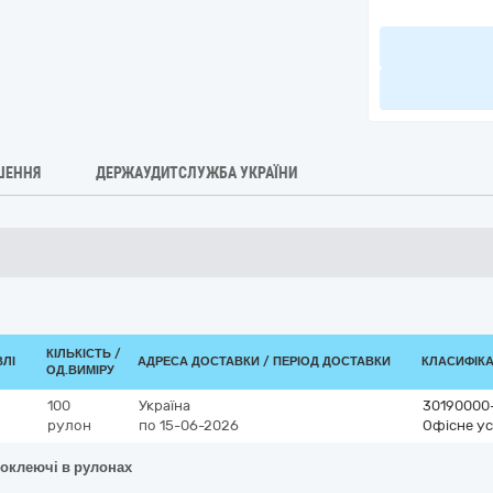
ШЕННЯ
ДЕРЖАУДИТСЛУЖБА УКРАЇНИ
КІЛЬКІСТЬ /
ВЛІ
АДРЕСА ДОСТАВКИ / ПЕРІОД ДОСТАВКИ
КЛАСИФІКАТ
ОД.ВИМІРУ
100
Україна
30190000
рулон
по 15-06-2026
Офісне ус
моклеючі в рулонах