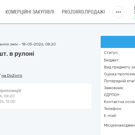
КОМЕРЦІЙНІ ЗАКУПІВЛІ
PROZORRO.ПРОДАЖІ
нніх змін - 18-05-2026, 08:20
шт. в рулоні
Статус:
Бюджет:
Вид предмету за
Оцінка пропозиц
/
на DoZorro
Попередній етап
Замовник:
 пропозицій
ЄДРПОУ:
6, 08:20
6, 12:00
Контактна особ
Телефон:
E-mail:
Місцезнаходжен