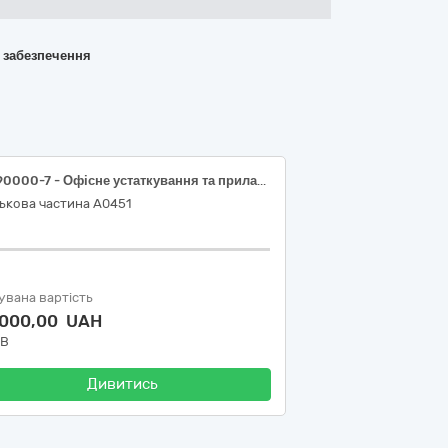
о забезпечення
30190000-7 - Офісне устаткування та приладдя різне
ькова частина А0451
увана вартість
 000,00 UAH
ДВ
Дивитись