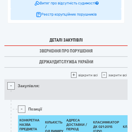
Витяг про відсутність судимості
Реєстр корупційних порушників
ДЕТАЛІ ЗАКУПІВЛІ
ЗВЕРНЕННЯ ПРО ПОРУШЕННЯ
ДЕРЖАУДИТСЛУЖБА УКРАЇНИ
+
-
відкрити всі
закрити всі
-
Закупівля:
-
Позиції
КОНКРЕТНА
АДРЕСА
КІЛЬКІСТЬ
КЛАСИФІКАТОР
НАЗВА
ДОСТАВКИ /
/
ДК 021:2015
КЛАС
ПРЕДМЕТА
ПЕРІОД
ОД.ВИМІРУ
(CPV)