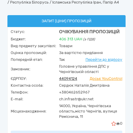
/ Республіка Білорусь / Ісламська Республіка Іран, Папір А4
ЗАПИТ (ЦІНИ) ПРОПОЗИЦІЙ
ОЧІКУВАННЯ ПРОПОЗИЦІЙ
Статус:
Бюджет:
406 313
UAH
(з ПДВ)
Вид предмету закупівлі:
Товари
Оцінка пропозицій:
За вартістю придбання
Попередній етап:
Так
Перейти до відбору
Головне управління ДПС у
Замовник:
Чернігівській області
ЄДРПОУ:
44094124
Досьє YouControl
Контактна особа:
Сердюк Наталія Дмитрівна
Телефон:
+380462652967
E-mail:
ch.infrastr@ukr.net
14000,
Україна
,
Чернігівська
Місцезнаходження:
область,
місто Чернігів,
вулиця
Реміснича, 11
0