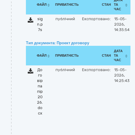
ДАТА
ФАЙЛ
ПРИВАТНІСТЬ
СТАН
ТА
ЧАС
sig
публічний
Експортовано:
15-05-
n.p
2026,
7s
14:35:54
Тип документа: Проект договору
ДАТА
ФАЙЛ
ПРИВАТНІСТЬ
СТАН
ТА
ЧАС
До
публічний
Експортовано:
15-05-
го
2026,
вір
14:25:43
па
пір
20
26.
do
cx