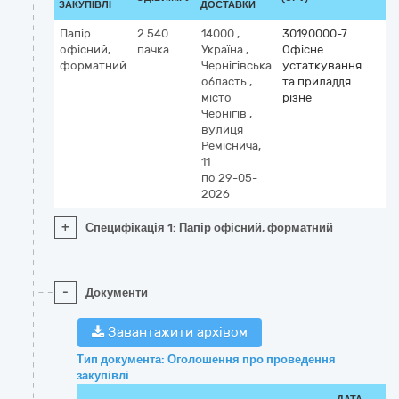
ЗАКУПІВЛІ
ДОСТАВКИ
Папір
2 540
14000
,
30190000-7
офісний,
пачка
Україна
,
Офісне
форматний
Чернігівська
устаткування
область
,
та приладдя
місто
різне
Чернігів
,
вулиця
Реміснича,
11
по 29-05-
2026
+
Специфікація 1: Папір офісний, форматний
-
Документи
Завантажити архівом
Тип документа: Оголошення про проведення
закупівлі