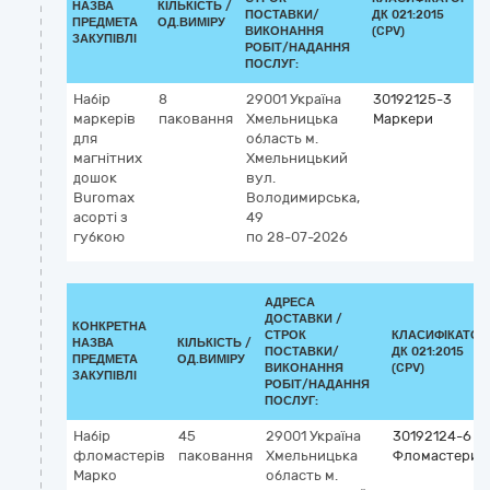
НАЗВА
КІЛЬКІСТЬ /
ПОСТАВКИ/
ДК 021:2015
К
ПРЕДМЕТА
ОД.ВИМІРУ
ВИКОНАННЯ
(CPV)
ЗАКУПІВЛІ
РОБІТ/НАДАННЯ
ПОСЛУГ:
Набір
8
29001
Україна
30192125-3
маркерів
паковання
Хмельницька
Маркери
для
область
м.
магнітних
Хмельницький
дошок
вул.
Buromax
Володимирська,
асорті з
49
губкою
по 28-07-2026
АДРЕСА
ДОСТАВКИ /
КОНКРЕТНА
СТРОК
КЛАСИФІКАТОР
НАЗВА
КІЛЬКІСТЬ /
ПОСТАВКИ/
ДК 021:2015
ПРЕДМЕТА
ОД.ВИМІРУ
ВИКОНАННЯ
(CPV)
ЗАКУПІВЛІ
РОБІТ/НАДАННЯ
ПОСЛУГ:
Набір
45
29001
Україна
30192124-6
фломастерів
паковання
Хмельницька
Фломастери
Марко
область
м.