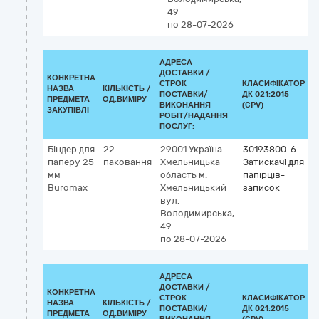
49
по 28-07-2026
АДРЕСА
ДОСТАВКИ /
КОНКРЕТНА
СТРОК
КЛАСИФІКАТОР
НАЗВА
КІЛЬКІСТЬ /
ПОСТАВКИ/
ДК 021:2015
К
ПРЕДМЕТА
ОД.ВИМІРУ
ВИКОНАННЯ
(CPV)
ЗАКУПІВЛІ
РОБІТ/НАДАННЯ
ПОСЛУГ:
Біндер для
22
29001
Україна
30193800-6
паперу 25
паковання
Хмельницька
Затискачі для
мм
область
м.
папірців-
Buromax
Хмельницький
записок
вул.
Володимирська,
49
по 28-07-2026
АДРЕСА
ДОСТАВКИ /
КОНКРЕТНА
СТРОК
КЛАСИФІКАТОР
НАЗВА
КІЛЬКІСТЬ /
ПОСТАВКИ/
ДК 021:2015
К
ПРЕДМЕТА
ОД.ВИМІРУ