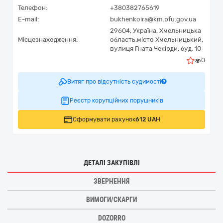
Телефон:
+380382765619
E-mail:
bukhenkoira@km.pfu.gov.ua
29604,
Україна
,
Хмельницька
Місцезнаходження:
область,
місто Хмельницький,
вулиця Гната Чекірди, буд. 10
0
Витяг про відсутність судимості
Реєстр корупційних порушників
Сформувати рахунок
612 UAH
ДЕТАЛІ ЗАКУПІВЛІ
ЗВЕРНЕННЯ
ВИМОГИ/СКАРГИ
DOZORRO