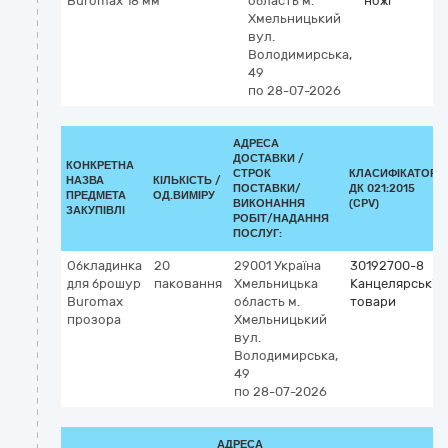
Buromax 18 мм
область
м.
ножі
Хмельницький
вул.
Володимирська,
49
по 28-07-2026
АДРЕСА
ДОСТАВКИ /
КОНКРЕТНА
СТРОК
КЛАСИФІКАТОР
НАЗВА
КІЛЬКІСТЬ /
ПОСТАВКИ/
ДК 021:2015
ПРЕДМЕТА
ОД.ВИМІРУ
ВИКОНАННЯ
(CPV)
ЗАКУПІВЛІ
РОБІТ/НАДАННЯ
ПОСЛУГ:
Обкладинка
20
29001
Україна
30192700-8
для брошур
паковання
Хмельницька
Канцелярські
Buromax
область
м.
товари
прозора
Хмельницький
вул.
Володимирська,
49
по 28-07-2026
АДРЕСА