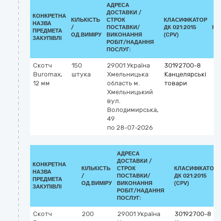
АДРЕСА
ДОСТАВКИ /
КОНКРЕТНА
КІЛЬКІСТЬ
СТРОК
КЛАСИФІКАТОР
НАЗВА
/
ПОСТАВКИ/
ДК 021:2015
КЛ
ПРЕДМЕТА
ОД.ВИМІРУ
ВИКОНАННЯ
(CPV)
ЗАКУПІВЛІ
РОБІТ/НАДАННЯ
ПОСЛУГ:
Скотч
150
29001
Україна
30192700-8
Buromax,
штука
Хмельницька
Канцелярські
12 мм
область
м.
товари
Хмельницький
вул.
Володимирська,
49
по 28-07-2026
АДРЕСА
ДОСТАВКИ /
КОНКРЕТНА
КІЛЬКІСТЬ
СТРОК
КЛАСИФІКАТОР
НАЗВА
/
ПОСТАВКИ/
ДК 021:2015
ПРЕДМЕТА
ОД.ВИМІРУ
ВИКОНАННЯ
(CPV)
ЗАКУПІВЛІ
РОБІТ/НАДАННЯ
ПОСЛУГ:
Скотч
200
29001
Україна
30192700-8