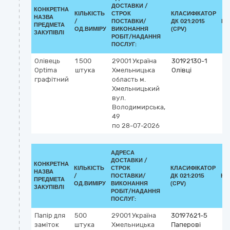
ДОСТАВКИ /
КОНКРЕТНА
КІЛЬКІСТЬ
СТРОК
КЛАСИФІКАТОР
НАЗВА
/
ПОСТАВКИ/
ДК 021:2015
КЛ
ПРЕДМЕТА
ОД.ВИМІРУ
ВИКОНАННЯ
(CPV)
ЗАКУПІВЛІ
РОБІТ/НАДАННЯ
ПОСЛУГ:
Олівець
1 500
29001
Україна
30192130-1
Optima
штука
Хмельницька
Олівці
графітний
область
м.
Хмельницький
вул.
Володимирська,
49
по 28-07-2026
АДРЕСА
ДОСТАВКИ /
КОНКРЕТНА
КІЛЬКІСТЬ
СТРОК
КЛАСИФІКАТОР
НАЗВА
/
ПОСТАВКИ/
ДК 021:2015
КЛ
ПРЕДМЕТА
ОД.ВИМІРУ
ВИКОНАННЯ
(CPV)
ЗАКУПІВЛІ
РОБІТ/НАДАННЯ
ПОСЛУГ:
Папір для
500
29001
Україна
30197621-5
заміток
штука
Хмельницька
Паперові