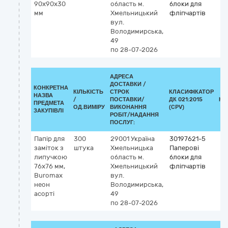
90х90х30
область
м.
блоки для
мм
Хмельницький
фліпчартів
вул.
Володимирська,
49
по 28-07-2026
АДРЕСА
ДОСТАВКИ /
КОНКРЕТНА
КІЛЬКІСТЬ
СТРОК
КЛАСИФІКАТОР
НАЗВА
/
ПОСТАВКИ/
ДК 021:2015
КЛ
ПРЕДМЕТА
ОД.ВИМІРУ
ВИКОНАННЯ
(CPV)
ЗАКУПІВЛІ
РОБІТ/НАДАННЯ
ПОСЛУГ:
Папір для
300
29001
Україна
30197621-5
заміток з
штука
Хмельницька
Паперові
липучкою
область
м.
блоки для
76х76 мм,
Хмельницький
фліпчартів
Buromax
вул.
неон
Володимирська,
асорті
49
по 28-07-2026