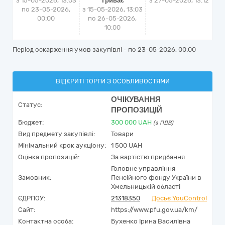
з 15-05-2026, 13:03
Триває
з
27-05-2026, 13:12
по 23-05-2026,
з 15-05-2026, 13:03
00:00
по 26-05-2026,
10:00
Період оскарження умов закупівлі - по
23-05-2026, 00:00
ВІДКРИТІ ТОРГИ З ОСОБЛИВОСТЯМИ
ОЧІКУВАННЯ
Статус:
ПРОПОЗИЦІЙ
Бюджет:
300 000
UAH
(з ПДВ)
Вид предмету закупівлі:
Товари
Мінімальний крок аукціону:
1 500 UAH
Оцінка пропозицій:
За вартістю придбання
Головне управління
Замовник:
Пенсійного фонду України в
Хмельницькій області
ЄДРПОУ:
21318350
Досьє YouControl
Сайт:
https://www.pfu.gov.ua/km/
Контактна особа:
Бухенко Ірина Василівна