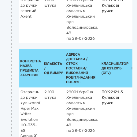
до ручки
штука
Хмельницька
Кулькові
гелевий
область
м.
ручки
Axent
Хмельницький
вул.
Володимирська,
49
по 28-07-2026
АДРЕСА
ДОСТАВКИ /
КОНКРЕТНА
КІЛЬКІСТЬ
СТРОК
КЛАСИФІКАТОР
НАЗВА
/
ПОСТАВКИ/
ДК 021:2015
КЛ
ПРЕДМЕТА
ОД.ВИМІРУ
ВИКОНАННЯ
(CPV)
ЗАКУПІВЛІ
РОБІТ/НАДАННЯ
ПОСЛУГ:
Стержень
2 100
29001
Україна
30192121-5
до ручки
штука
Хмельницька
Кулькові
кулькової
область
м.
ручки
Hiper Max
Хмельницький
Writer
вул.
Evolution
Володимирська,
HO-335-
49
ES
по 28-07-2026
(чорний)