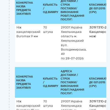
ДОСТАВКИ /
КОНКРЕТНА
КІЛЬКІСТЬ
СТРОК
КЛАСИФІКАТО
НАЗВА
/
ПОСТАВКИ/
ДК 021:2015
ПРЕДМЕТА
ОД.ВИМІРУ
ВИКОНАННЯ
(CPV)
ЗАКУПІВЛІ
РОБІТ/НАДАННЯ
ПОСЛУГ:
Ніж
70
29001
Україна
30197310-2
канцелярський
штука
Хмельницька
Канцелярськ
Buromax 9 мм
область
м.
ножі
Хмельницький
вул.
Володимирська,
49
по 28-07-2026
АДРЕСА
ДОСТАВКИ /
КОНКРЕТНА
КІЛЬКІСТЬ
СТРОК
КЛАСИФІКАТО
НАЗВА
/
ПОСТАВКИ/
ДК 021:2015
ПРЕДМЕТА
ОД.ВИМІРУ
ВИКОНАННЯ
(CPV)
ЗАКУПІВЛІ
РОБІТ/НАДАННЯ
ПОСЛУГ:
Ніж
70
29001
Україна
30197310-2
канцелярський
штука
Хмельницька
Канцелярськ