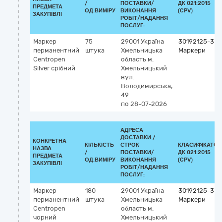
/
ПОСТАВКИ/
ДК 021:2015
ПРЕДМЕТА
ОД.ВИМІРУ
ВИКОНАННЯ
(CPV)
ЗАКУПІВЛІ
РОБІТ/НАДАННЯ
ПОСЛУГ:
Маркер
75
29001
Україна
30192125-3
перманентний
штука
Хмельницька
Маркери
Centropen
область
м.
Silver срібний
Хмельницький
вул.
Володимирська,
49
по 28-07-2026
АДРЕСА
ДОСТАВКИ /
КОНКРЕТНА
КІЛЬКІСТЬ
СТРОК
КЛАСИФІКАТОР
НАЗВА
/
ПОСТАВКИ/
ДК 021:2015
ПРЕДМЕТА
ОД.ВИМІРУ
ВИКОНАННЯ
(CPV)
ЗАКУПІВЛІ
РОБІТ/НАДАННЯ
ПОСЛУГ:
Маркер
180
29001
Україна
30192125-3
перманентний
штука
Хмельницька
Маркери
Centropen
область
м.
чорний
Хмельницький