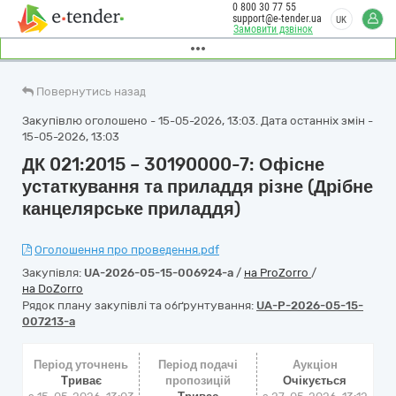
0 800 30 77 55
support@e-tender.ua
UK
Замовити дзвінок
Повернутись назад
Закупівлю оголошено - 15-05-2026, 13:03. Дата останніх змін -
15-05-2026, 13:03
ДК 021:2015 – 30190000-7: Офісне
устаткування та приладдя різне (Дрібне
канцелярське приладдя)
Оголошення про проведення.pdf
Закупівля:
UA-2026-05-15-006924-a
/
на ProZorro
/
на DoZorro
Рядок плану закупівлі та обґрунтування:
UA-P-2026-05-15-
007213-a
Період уточнень
Період подачі
Аукціон
Триває
пропозицій
Очікується