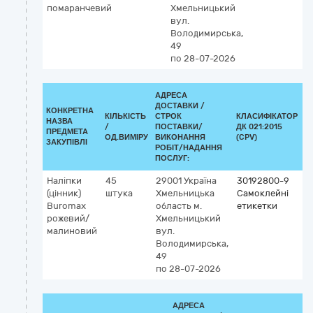
помаранчевий
Хмельницький
вул.
Володимирська,
49
по 28-07-2026
АДРЕСА
ДОСТАВКИ /
КОНКРЕТНА
КІЛЬКІСТЬ
СТРОК
КЛАСИФІКАТОР
НАЗВА
/
ПОСТАВКИ/
ДК 021:2015
К
ПРЕДМЕТА
ОД.ВИМІРУ
ВИКОНАННЯ
(CPV)
ЗАКУПІВЛІ
РОБІТ/НАДАННЯ
ПОСЛУГ:
Наліпки
45
29001
Україна
30192800-9
(цінник)
штука
Хмельницька
Самоклейні
Buromax
область
м.
етикетки
рожевий/
Хмельницький
малиновий
вул.
Володимирська,
49
по 28-07-2026
АДРЕСА