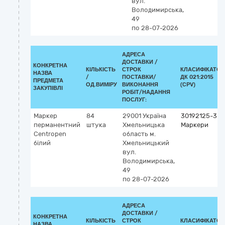
вул.
Володимирська,
49
по 28-07-2026
АДРЕСА
ДОСТАВКИ /
КОНКРЕТНА
КІЛЬКІСТЬ
СТРОК
КЛАСИФІКАТОР
НАЗВА
/
ПОСТАВКИ/
ДК 021:2015
ПРЕДМЕТА
ОД.ВИМІРУ
ВИКОНАННЯ
(CPV)
ЗАКУПІВЛІ
РОБІТ/НАДАННЯ
ПОСЛУГ:
Маркер
84
29001
Україна
30192125-3
перманентний
штука
Хмельницька
Маркери
Centropen
область
м.
білий
Хмельницький
вул.
Володимирська,
49
по 28-07-2026
АДРЕСА
ДОСТАВКИ /
КОНКРЕТНА
КІЛЬКІСТЬ
СТРОК
КЛАСИФІКАТОР
НАЗВА