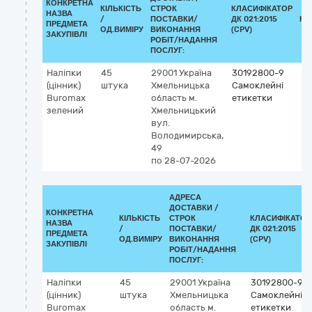
КОНКРЕТНА
КІЛЬКІСТЬ
СТРОК
КЛАСИФІКАТОР
НАЗВА
/
ПОСТАВКИ/
ДК 021:2015
КЛ
ПРЕДМЕТА
ОД.ВИМІРУ
ВИКОНАННЯ
(CPV)
ЗАКУПІВЛІ
РОБІТ/НАДАННЯ
ПОСЛУГ:
Наліпки
45
29001
Україна
30192800-9
(цінник)
штука
Хмельницька
Самоклейні
Buromax
область
м.
етикетки
зелений
Хмельницький
вул.
Володимирська,
49
по 28-07-2026
АДРЕСА
ДОСТАВКИ /
КОНКРЕТНА
КІЛЬКІСТЬ
СТРОК
КЛАСИФІКАТОР
НАЗВА
/
ПОСТАВКИ/
ДК 021:2015
ПРЕДМЕТА
ОД.ВИМІРУ
ВИКОНАННЯ
(CPV)
ЗАКУПІВЛІ
РОБІТ/НАДАННЯ
ПОСЛУГ:
Наліпки
45
29001
Україна
30192800-9
(цінник)
штука
Хмельницька
Самоклейні
Buromax
область
м.
етикетки