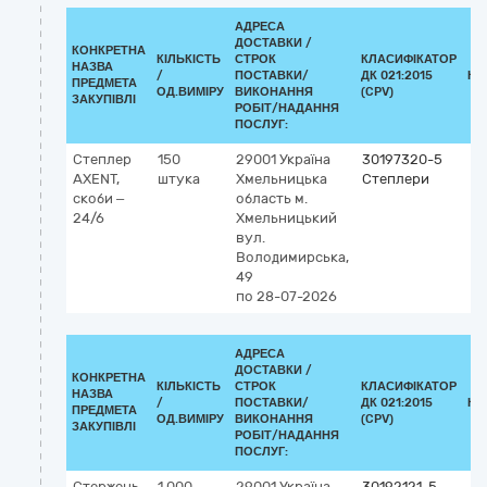
АДРЕСА
ДОСТАВКИ /
КОНКРЕТНА
КІЛЬКІСТЬ
СТРОК
КЛАСИФІКАТОР
НАЗВА
/
ПОСТАВКИ/
ДК 021:2015
КЛ
ПРЕДМЕТА
ОД.ВИМІРУ
ВИКОНАННЯ
(CPV)
ЗАКУПІВЛІ
РОБІТ/НАДАННЯ
ПОСЛУГ:
Степлер
150
29001
Україна
30197320-5
AXENT,
штука
Хмельницька
Степлери
cкоби –
область
м.
24/6
Хмельницький
вул.
Володимирська,
49
по 28-07-2026
АДРЕСА
ДОСТАВКИ /
КОНКРЕТНА
КІЛЬКІСТЬ
СТРОК
КЛАСИФІКАТОР
НАЗВА
/
ПОСТАВКИ/
ДК 021:2015
КЛ
ПРЕДМЕТА
ОД.ВИМІРУ
ВИКОНАННЯ
(CPV)
ЗАКУПІВЛІ
РОБІТ/НАДАННЯ
ПОСЛУГ:
Стержень
1 000
29001
Україна
30192121-5