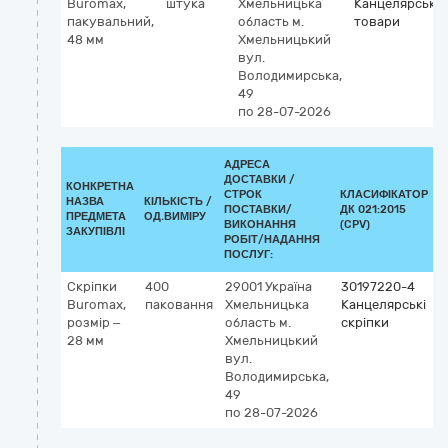
Buromax,
штука
Хмельницька
Канцелярські
пакувальний,
область
м.
товари
48 мм
Хмельницький
вул.
Володимирська,
49
по 28-07-2026
АДРЕСА
ДОСТАВКИ /
КОНКРЕТНА
СТРОК
КЛАСИФІКАТОР
НАЗВА
КІЛЬКІСТЬ /
ПОСТАВКИ/
ДК 021:2015
К
ПРЕДМЕТА
ОД.ВИМІРУ
ВИКОНАННЯ
(CPV)
ЗАКУПІВЛІ
РОБІТ/НАДАННЯ
ПОСЛУГ:
Скріпки
400
29001
Україна
30197220-4
Buromax,
паковання
Хмельницька
Канцелярські
розмір –
область
м.
скріпки
28 мм
Хмельницький
вул.
Володимирська,
49
по 28-07-2026