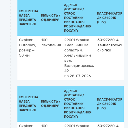
АДРЕСА
ДОСТАВКИ /
КОНКРЕТНА
СТРОК
КЛАСИФІКАТОР
НАЗВА
КІЛЬКІСТЬ /
ПОСТАВКИ/
ДК 021:2015
К
ПРЕДМЕТА
ОД.ВИМІРУ
ВИКОНАННЯ
(CPV)
ЗАКУПІВЛІ
РОБІТ/НАДАННЯ
ПОСЛУГ:
Скріпки
100
29001
Україна
30197220-4
Buromax,
паковання
Хмельницька
Канцелярські
розмір –
область
м.
скріпки
50 мм
Хмельницький
вул.
Володимирська,
49
по 28-07-2026
АДРЕСА
ДОСТАВКИ /
КОНКРЕТНА
СТРОК
КЛАСИФІКАТОР
НАЗВА
КІЛЬКІСТЬ /
ПОСТАВКИ/
ДК 021:2015
К
ПРЕДМЕТА
ОД.ВИМІРУ
ВИКОНАННЯ
(CPV)
ЗАКУПІВЛІ
РОБІТ/НАДАННЯ
ПОСЛУГ:
Скріпки
100
29001
Україна
30197220-4