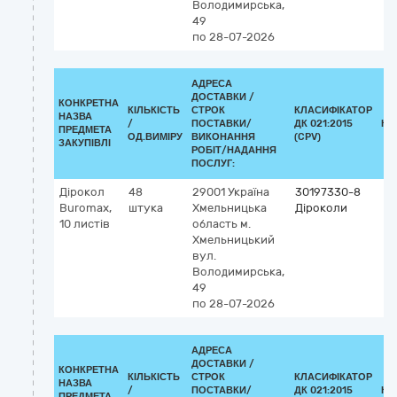
Володимирська,
49
по 28-07-2026
АДРЕСА
ДОСТАВКИ /
КОНКРЕТНА
КІЛЬКІСТЬ
СТРОК
КЛАСИФІКАТОР
НАЗВА
/
ПОСТАВКИ/
ДК 021:2015
КЛ
ПРЕДМЕТА
ОД.ВИМІРУ
ВИКОНАННЯ
(CPV)
ЗАКУПІВЛІ
РОБІТ/НАДАННЯ
ПОСЛУГ:
Дірокол
48
29001
Україна
30197330-8
Buromax,
штука
Хмельницька
Діроколи
10 листів
область
м.
Хмельницький
вул.
Володимирська,
49
по 28-07-2026
АДРЕСА
ДОСТАВКИ /
КОНКРЕТНА
КІЛЬКІСТЬ
СТРОК
КЛАСИФІКАТОР
НАЗВА
/
ПОСТАВКИ/
ДК 021:2015
КЛ
ПРЕДМЕТА