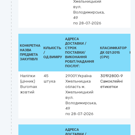
Хмельницький
вул.
Володимирська,
49
по 28-07-2026
АДРЕСА
ДОСТАВКИ /
КОНКРЕТНА
КІЛЬКІСТЬ
СТРОК
КЛАСИФІКАТОР
НАЗВА
/
ПОСТАВКИ/
ДК 021:2015
КЛ
ПРЕДМЕТА
ОД.ВИМІРУ
ВИКОНАННЯ
(CPV)
ЗАКУПІВЛІ
РОБІТ/НАДАННЯ
ПОСЛУГ:
Наліпки
45
29001
Україна
30192800-9
(цінник)
штука
Хмельницька
Самоклейні
Buromax
область
м.
етикетки
жовтий
Хмельницький
вул.
Володимирська,
49
по 28-07-2026
АДРЕСА
ДОСТАВКИ /