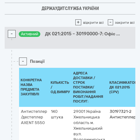
ДЕРЖАУДИТСЛУЖБА УКРАЇНИ
+
-
відкрити всі
закрити всі
-
ДК 021:2015 – 30190000-7: Офіс
...
Активний
-
Позиції
АДРЕСА
ДОСТАВКИ /
КОНКРЕТНА
КІЛЬКІСТЬ
СТРОК
КЛАСИФІКАТОР
НАЗВА
/
ПОСТАВКИ/
ДК 021:2015
ПРЕДМЕТА
ОД.ВИМІРУ
ВИКОНАННЯ
(CPV)
ЗАКУПІВЛІ
РОБІТ/НАДАННЯ
ПОСЛУГ:
Антистеплер
140
29001
Україна
30197321-2
/дестеплер
штука
Хмельницька
Антистеплери
AXENT 5550
область
м.
Хмельницький
вул.
Володимирська,