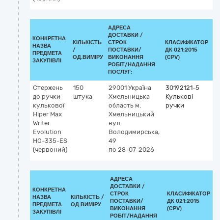
АДРЕСА
ДОСТАВКИ /
КОНКРЕТНА
КІЛЬКІСТЬ
СТРОК
КЛАСИФІКАТОР
НАЗВА
/
ПОСТАВКИ/
ДК 021:2015
К
ПРЕДМЕТА
ОД.ВИМІРУ
ВИКОНАННЯ
(CPV)
ЗАКУПІВЛІ
РОБІТ/НАДАННЯ
ПОСЛУГ:
Стержень
150
29001
Україна
30192121-5
до ручки
штука
Хмельницька
Кулькові
кулькової
область
м.
ручки
Hiper Max
Хмельницький
Writer
вул.
Evolution
Володимирська,
HO-335-ES
49
(червоний)
по 28-07-2026
АДРЕСА
ДОСТАВКИ /
КОНКРЕТНА
СТРОК
КЛАСИФІКАТОР
НАЗВА
КІЛЬКІСТЬ /
ПОСТАВКИ/
ДК 021:2015
К
ПРЕДМЕТА
ОД.ВИМІРУ
ВИКОНАННЯ
(CPV)
ЗАКУПІВЛІ
РОБІТ/НАДАННЯ