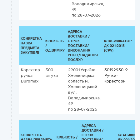
Володимирська,
49
по 28-07-2026
АДРЕСА
ДОСТАВКИ /
КОНКРЕТНА
КІЛЬКІСТЬ
СТРОК
КЛАСИФІКАТОР
НАЗВА
/
ПОСТАВКИ/
ДК 021:2015
КЛ
ПРЕДМЕТА
ОД.ВИМІРУ
ВИКОНАННЯ
(CPV)
ЗАКУПІВЛІ
РОБІТ/НАДАННЯ
ПОСЛУГ:
Коректор-
300
29001
Україна
30192930-9
ручка
штука
Хмельницька
Ручки-
Buromax
область
м.
коректори
Хмельницький
вул.
Володимирська,
49
по 28-07-2026
АДРЕСА
ДОСТАВКИ /
КОНКРЕТНА
СТРОК
КЛАСИФІКА
КІЛЬКІСТЬ /
НАЗВА ПРЕДМЕТА
ПОСТАВКИ/
ДК 021:2015