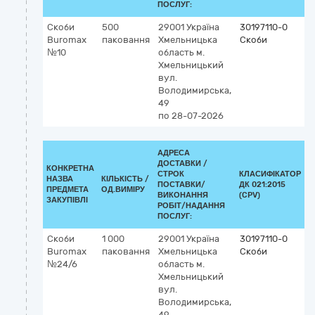
ПОСЛУГ:
Скоби
500
29001
Україна
30197110-0
Buromax
паковання
Хмельницька
Скоби
№10
область
м.
Хмельницький
вул.
Володимирська,
49
по 28-07-2026
АДРЕСА
ДОСТАВКИ /
КОНКРЕТНА
СТРОК
КЛАСИФІКАТОР
НАЗВА
КІЛЬКІСТЬ /
ПОСТАВКИ/
ДК 021:2015
К
ПРЕДМЕТА
ОД.ВИМІРУ
ВИКОНАННЯ
(CPV)
ЗАКУПІВЛІ
РОБІТ/НАДАННЯ
ПОСЛУГ:
Скоби
1 000
29001
Україна
30197110-0
Buromax
паковання
Хмельницька
Скоби
№24/6
область
м.
Хмельницький
вул.
Володимирська,
49