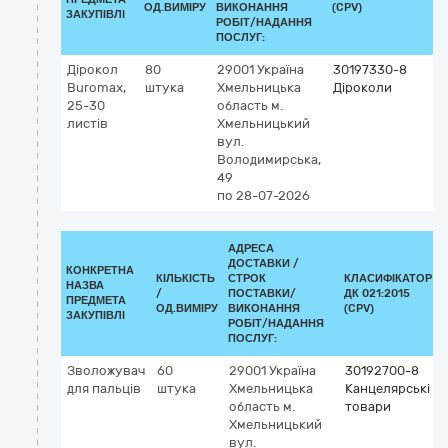
ОД.ВИМІРУ
ВИКОНАННЯ
(CPV)
ЗАКУПІВЛІ
РОБІТ/НАДАННЯ
ПОСЛУГ:
Дірокол
80
29001
Україна
30197330-8
Buromax,
штука
Хмельницька
Діроколи
25-30
область
м.
листів
Хмельницький
вул.
Володимирська,
49
по 28-07-2026
АДРЕСА
ДОСТАВКИ /
КОНКРЕТНА
КІЛЬКІСТЬ
СТРОК
КЛАСИФІКАТОР
НАЗВА
/
ПОСТАВКИ/
ДК 021:2015
ПРЕДМЕТА
ОД.ВИМІРУ
ВИКОНАННЯ
(CPV)
ЗАКУПІВЛІ
РОБІТ/НАДАННЯ
ПОСЛУГ:
Зволожувач
60
29001
Україна
30192700-8
для пальців
штука
Хмельницька
Канцелярські
область
м.
товари
Хмельницький
вул.