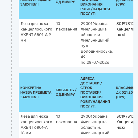
ОД.ВИМІРУ
ЗАКУПІВЛІ
ВИКОНАННЯ
(CPV)
РОБІТ/НАДАННЯ
ПОСЛУГ:
Леза для ножа
10
29001
Україна
30197310-2
канцелярського
паковання
Хмельницька
Канцелярс
AXENT 6801-А 9
область
м.
ножі
мм
Хмельницький
вул.
Володимирська,
49
по 28-07-2026
АДРЕСА
ДОСТАВКИ /
КОНКРЕТНА
СТРОК
КЛАСИФІКА
КІЛЬКІСТЬ /
НАЗВА ПРЕДМЕТА
ПОСТАВКИ/
ДК 021:2015
ОД.ВИМІРУ
ЗАКУПІВЛІ
ВИКОНАННЯ
(CPV)
РОБІТ/НАДАННЯ
ПОСЛУГ:
Леза для ножа
10
29001
Україна
30197310-2
канцелярського
паковання
Хмельницька
Канцелярс
AXENT 6801-А
область
м.
ножі
18 мм
Хмельницький