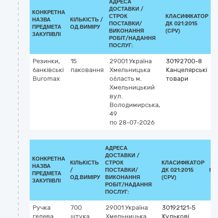
АДРЕСА
ДОСТАВКИ /
КОНКРЕТНА
СТРОК
КЛАСИФІКАТОР
НАЗВА
КІЛЬКІСТЬ /
ПОСТАВКИ/
ДК 021:2015
К
ПРЕДМЕТА
ОД.ВИМІРУ
ВИКОНАННЯ
(CPV)
ЗАКУПІВЛІ
РОБІТ/НАДАННЯ
ПОСЛУГ:
Резинки,
15
29001
Україна
30192700-8
банківські
паковання
Хмельницька
Канцелярські
Buromax
область
м.
товари
Хмельницький
вул.
Володимирська,
49
по 28-07-2026
АДРЕСА
ДОСТАВКИ /
КОНКРЕТНА
КІЛЬКІСТЬ
СТРОК
КЛАСИФІКАТОР
НАЗВА
/
ПОСТАВКИ/
ДК 021:2015
КЛ
ПРЕДМЕТА
ОД.ВИМІРУ
ВИКОНАННЯ
(CPV)
ЗАКУПІВЛІ
РОБІТ/НАДАННЯ
ПОСЛУГ:
Ручка
700
29001
Україна
30192121-5
гелева
штука
Хмельницька
Кулькові