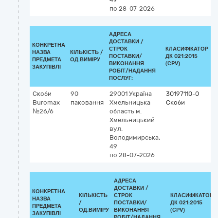
по 28-07-2026
АДРЕСА
ДОСТАВКИ /
КОНКРЕТНА
СТРОК
КЛАСИФІКАТОР
НАЗВА
КІЛЬКІСТЬ /
ПОСТАВКИ/
ДК 021:2015
К
ПРЕДМЕТА
ОД.ВИМІРУ
ВИКОНАННЯ
(CPV)
ЗАКУПІВЛІ
РОБІТ/НАДАННЯ
ПОСЛУГ:
Скоби
90
29001
Україна
30197110-0
Buromax
паковання
Хмельницька
Скоби
№26/6
область
м.
Хмельницький
вул.
Володимирська,
49
по 28-07-2026
АДРЕСА
ДОСТАВКИ /
КОНКРЕТНА
КІЛЬКІСТЬ
СТРОК
КЛАСИФІКАТОР
НАЗВА
/
ПОСТАВКИ/
ДК 021:2015
ПРЕДМЕТА
ОД.ВИМІРУ
ВИКОНАННЯ
(CPV)
ЗАКУПІВЛІ
РОБІТ/НАДАННЯ