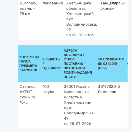
Buromax,
паковання
Хмельницька
Канцелярські
розмір –
область
м.
скріпки
78 мм
Хмельницький
вул.
Володимирська,
49
по 28-07-2026
АДРЕСА
ДОСТАВКИ /
КОНКРЕТНА
КІЛЬКІСТЬ
СТРОК
КЛАСИФІКАТОР
НАЗВА
/
ПОСТАВКИ/
ДК 021:2015
КЛ
ПРЕДМЕТА
ОД.ВИМІРУ
ВИКОНАННЯ
(CPV)
ЗАКУПІВЛІ
РОБІТ/НАДАННЯ
ПОСЛУГ:
Степлер
100
29001
Україна
30197320-5
AXENT,
штука
Хмельницька
Степлери
скоби №
область
м.
10/5
Хмельницький
вул.
Володимирська,
49
по 28-07-2026