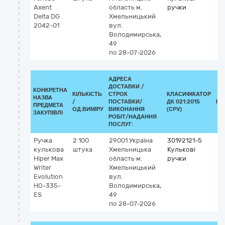
Axent
область
м.
ручки
Delta DG
Хмельницький
2042-01
вул.
Володимирська,
49
по 28-07-2026
АДРЕСА
ДОСТАВКИ /
КОНКРЕТНА
КІЛЬКІСТЬ
СТРОК
КЛАСИФІКАТОР
НАЗВА
/
ПОСТАВКИ/
ДК 021:2015
КЛ
ПРЕДМЕТА
ОД.ВИМІРУ
ВИКОНАННЯ
(CPV)
ЗАКУПІВЛІ
РОБІТ/НАДАННЯ
ПОСЛУГ:
Ручка
2 100
29001
Україна
30192121-5
кулькова
штука
Хмельницька
Кулькові
Hiper Max
область
м.
ручки
Writer
Хмельницький
Evolution
вул.
HO-335-
Володимирська,
ES
49
по 28-07-2026