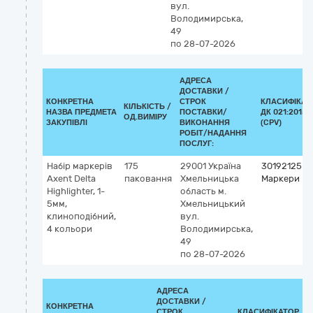
вул.
Володимирська,
49
по 28-07-2026
АДРЕСА
ДОСТАВКИ /
КОНКРЕТНА
СТРОК
КЛАСИФІКАТ
КІЛЬКІСТЬ /
НАЗВА ПРЕДМЕТА
ПОСТАВКИ/
ДК 021:2015
ОД.ВИМІРУ
ЗАКУПІВЛІ
ВИКОНАННЯ
(CPV)
РОБІТ/НАДАННЯ
ПОСЛУГ:
Набір маркерів
175
29001
Україна
30192125-3
Axent Delta
паковання
Хмельницька
Маркери
Highlighter, 1-
область
м.
5мм,
Хмельницький
клиноподібний,
вул.
4 кольори
Володимирська,
49
по 28-07-2026
АДРЕСА
ДОСТАВКИ /
КОНКРЕТНА
СТРОК
КЛАСИФІКАТОР