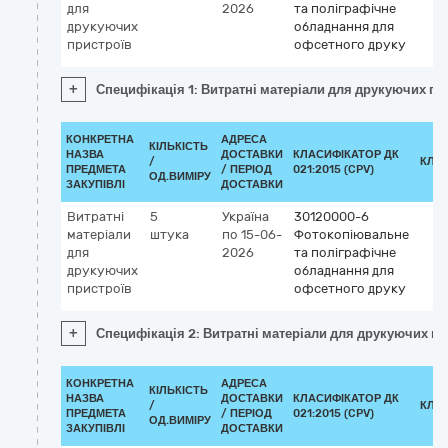
для
2026
та поліграфічне
друкуючих
обладнання для
пристроїв
офсетного друку
+
Специфікація 1: Витратні матеріали для друкуючих пр
КОНКРЕТНА
АДРЕСА
КІЛЬКІСТЬ
НАЗВА
ДОСТАВКИ
КЛАСИФІКАТОР ДК
/
КЛА
ПРЕДМЕТА
/ ПЕРІОД
021:2015 (CPV)
ОД.ВИМІРУ
ЗАКУПІВЛІ
ДОСТАВКИ
Витратні
5
Україна
30120000-6
матеріали
штука
по 15-06-
Фотокопіювальне
для
2026
та поліграфічне
друкуючих
обладнання для
пристроїв
офсетного друку
+
Специфікація 2: Витратні матеріали для друкуючих пр
КОНКРЕТНА
АДРЕСА
КІЛЬКІСТЬ
НАЗВА
ДОСТАВКИ
КЛАСИФІКАТОР ДК
/
КЛА
ПРЕДМЕТА
/ ПЕРІОД
021:2015 (CPV)
ОД.ВИМІРУ
ЗАКУПІВЛІ
ДОСТАВКИ