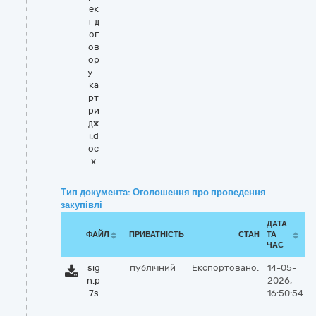
ек
т д
ог
ов
ор
у -
ка
рт
ри
дж
і.d
oc
x
Тип документа: Оголошення про проведення
закупівлі
ДАТА
ФАЙЛ
ПРИВАТНІСТЬ
СТАН
ТА
ЧАС
sig
публічний
Експортовано:
14-05-
n.p
2026,
7s
16:50:54