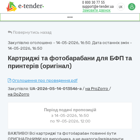
0 800 30 77 55
support@e-tender.ua
UK
Замовити дзвінок
Повернутись назад
Закупівлю оголошено - 14-05-2026, 16:50. Дата останніх змін -
14-05-2026, 16:50
Картриджі та фотобарабани для БФП та
принтерів (оригінал)
Оголошення про проведення.pdf
Закупівля:
UA-2026-05-14-013546-a
/
на ProZorro
/
на DoZorro
Період подачі пропозицій
з 14-05-2026, 16:50
по 19-05-2026, 12:00
ВАЖЛИВО! Всі картриджі та фотобарабан повинні бути
ОРИГІНАЛЬНИМИ від виробника, а не аналоги/еквіваленти