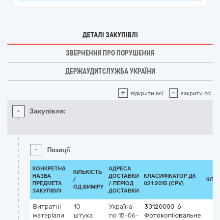
ДЕТАЛІ ЗАКУПІВЛІ
ЗВЕРНЕННЯ ПРО ПОРУШЕННЯ
ДЕРЖАУДИТСЛУЖБА УКРАЇНИ
+
-
відкрити всі
закрити всі
-
Закупівля:
-
Позиції
КОНКРЕТНА
АДРЕСА
КІЛЬКІСТЬ
НАЗВА
ДОСТАВКИ
КЛАСИФІКАТОР ДК
/
КЛА
ПРЕДМЕТА
/ ПЕРІОД
021:2015 (CPV)
ОД.ВИМІРУ
ЗАКУПІВЛІ
ДОСТАВКИ
Витратні
10
Україна
30120000-6
матеріали
штука
по 15-06-
Фотокопіювальне