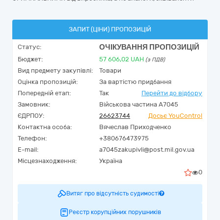
ЗАПИТ (ЦІНИ) ПРОПОЗИЦІЙ
ОЧІКУВАННЯ ПРОПОЗИЦІЙ
Статус:
Бюджет:
57 606,02
UAH
(з ПДВ)
Вид предмету закупівлі:
Товари
Оцінка пропозицій:
За вартістю придбання
Попередній етап:
Так
Перейти до відбору
Замовник:
Військова частина А7045
ЄДРПОУ:
26623744
Досьє YouControl
Контактна особа:
Вячеслав Приходченко
Телефон:
+380676473975
E-mail:
a7045zakupivli@post.mil.gov.ua
Місцезнаходження:
Україна
0
Витяг про відсутність судимості
Реєстр корупційних порушників