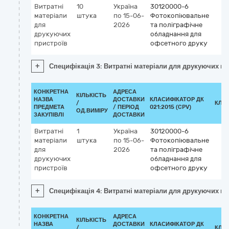
Витратні
10
Україна
30120000-6
матеріали
штука
по 15-06-
Фотокопіювальне
для
2026
та поліграфічне
друкуючих
обладнання для
пристроїв
офсетного друку
+
Специфікація 3: Витратні матеріали для друкуючих пр
КОНКРЕТНА
АДРЕСА
КІЛЬКІСТЬ
НАЗВА
ДОСТАВКИ
КЛАСИФІКАТОР ДК
/
КЛА
ПРЕДМЕТА
/ ПЕРІОД
021:2015 (CPV)
ОД.ВИМІРУ
ЗАКУПІВЛІ
ДОСТАВКИ
Витратні
1
Україна
30120000-6
матеріали
штука
по 15-06-
Фотокопіювальне
для
2026
та поліграфічне
друкуючих
обладнання для
пристроїв
офсетного друку
+
Специфікація 4: Витратні матеріали для друкуючих пр
КОНКРЕТНА
АДРЕСА
КІЛЬКІСТЬ
НАЗВА
ДОСТАВКИ
КЛАСИФІКАТОР ДК
/
КЛА