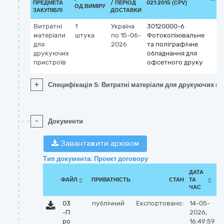
ПРЕДМЕТА
/ ПЕРІОД
021:2015 (CPV)
ОД.ВИМІРУ
ЗАКУПІВЛІ
ДОСТАВКИ
Витратні
1
Україна
30120000-6
матеріали
штука
по 15-06-
Фотокопіювальне
для
2026
та поліграфічне
друкуючих
обладнання для
пристроїв
офсетного друку
+
Специфікація 5: Витратні матеріали для друкуючих пр
-
Документи
Завантажити архівом
Тип документа: Проект договору
ДАТА
ФАЙЛ
ПРИВАТНІСТЬ
СТАН
ТА
ЧАС
03
публічний
Експортовано:
14-05-
-П
2026,
ро
16:49:59