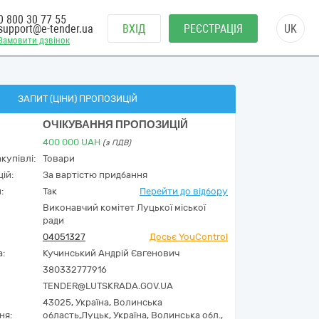
0 800 30 77 55
support@e-tender.ua
ВХІД
РЕЄСТРАЦІЯ
UK
Замовити дзвінок
ЗАПИТ (ЦІНИ) ПРОПОЗИЦІЙ
ОЧІКУВАННЯ ПРОПОЗИЦІЙ
400 000
UAH
(з ПДВ)
купівлі:
Товари
ій:
За вартістю придбання
:
Так
Перейти до відбору
Виконавчий комітет Луцької міської
ради
04051327
Досьє YouControl
а:
Кучинський Андрій Євгенович
380332777916
TENDER@LUTSKRADA.GOV.UA
43025,
Україна
,
Волинська
ня:
область,
Луцьк,
Україна, Волинська обл.,