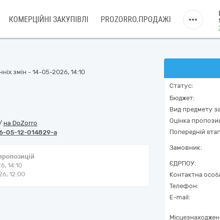
КОМЕРЦІЙНІ ЗАКУПІВЛІ
PROZORRO.ПРОДАЖІ
ніх змін - 14-05-2026, 14:10
Статус:
Бюджет:
Вид предмету за
Оцінка пропозиц
/
на DoZorro
Попередній етап
6-05-12-014829-a
Замовник:
 пропозицій
ЄДРПОУ:
6, 14:10
6, 12:00
Контактна особ
Телефон:
E-mail:
Місцезнаходжен