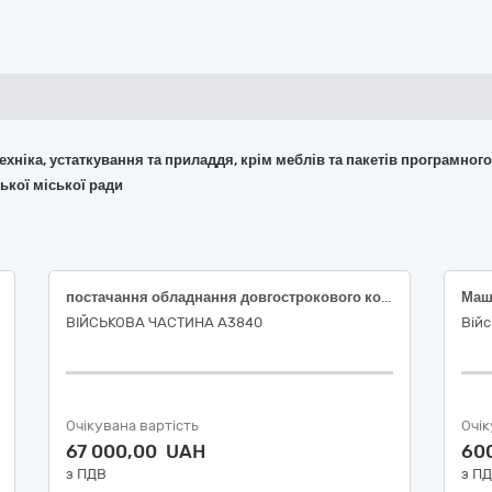
 техніка, устаткування та приладдя, крім меблів та пакетів програмног
ької міської ради
постачання обладнання довгострокового користування (Ноутбук, міні ПК) (код ДК 021:2015: 30210000-4 «Машини для обробки даних»)
ВІЙСЬКОВА ЧАСТИНА А3840
Війс
Очікувана вартість
Очік
67 000,00 UAH
60
з ПДВ
з П