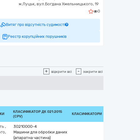
м.Луцьк, вул.Богдана Хмельницького, 19
0
Витяг про відсутність судимості
Реєстр корупційних порушників
+
-
відкрити всі
закрити всі
КЛАСИФІКАТОР ДК 021:2015
ВКИ
КЛАСИФІКАТОРИ
(CPV)
сть
,
30210000-4
го,
Машини для обробки даних
(апаратна частина)