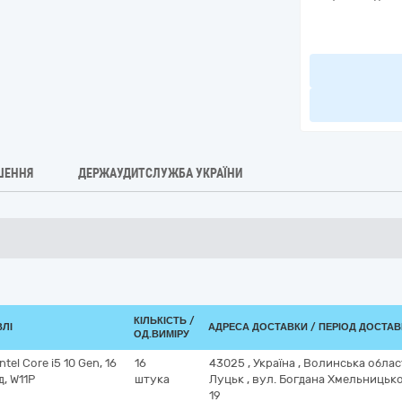
ШЕННЯ
ДЕРЖАУДИТСЛУЖБА УКРАЇНИ
КІЛЬКІСТЬ /
ВЛІ
АДРЕСА ДОСТАВКИ / ПЕРІОД ДОСТА
ОД.ВИМІРУ
tel Core i5 10 Gen, 16
16
43025
,
Україна
,
Волинська обла
д, W11P
штука
Луцьк
,
вул. Богдана Хмельницько
19