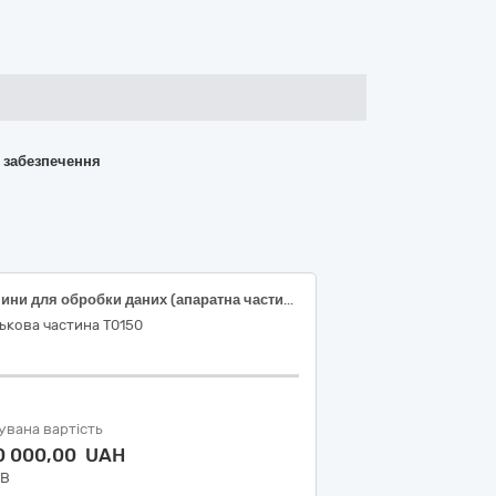
о забезпечення
Машини для обробки даних (апаратна частина)
ькова частина Т0150
увана вартість
0 000,00 UAH
ДВ