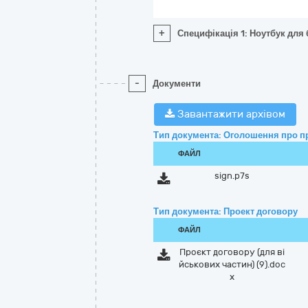
+
Специфікація 1: Ноутбук для бі
-
Документи
Завантажити архівом
Тип документа: Оголошення про п
ФАЙЛ
sign.p7s
Тип документа: Проект договору
ФАЙЛ
Проєкт договору (для ві
йськових частин) (9).doc
x