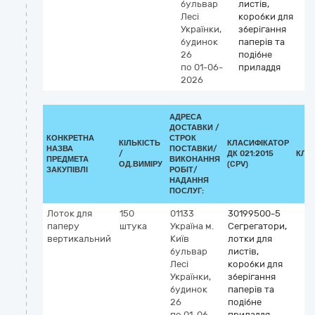
бульвар
листів,
Лесі
коробки для
Українки,
зберігання
будинок
паперів та
26
подібне
по 01-06-
приладдя
2026
АДРЕСА
ДОСТАВКИ /
КОНКРЕТНА
СТРОК
КІЛЬКІСТЬ
КЛАСИФІКАТОР
НАЗВА
ПОСТАВКИ/
/
ДК 021:2015
КЛА
ПРЕДМЕТА
ВИКОНАННЯ
ОД.ВИМІРУ
(CPV)
ЗАКУПІВЛІ
РОБІТ/
НАДАННЯ
ПОСЛУГ:
Лоток для
150
01133
30199500-5
паперу
штука
Україна
м.
Сегрегатори,
вертикальний
Київ
лотки для
бульвар
листів,
Лесі
коробки для
Українки,
зберігання
будинок
паперів та
26
подібне
по 01-06-
приладдя