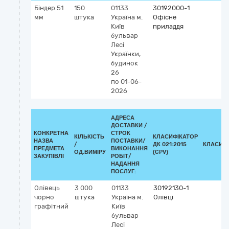
Біндер 51
150
01133
30192000-1
мм
штука
Україна
м.
Офісне
Київ
приладдя
бульвар
Лесі
Українки,
будинок
26
по 01-06-
2026
АДРЕСА
ДОСТАВКИ /
КОНКРЕТНА
СТРОК
КІЛЬКІСТЬ
КЛАСИФІКАТОР
НАЗВА
ПОСТАВКИ/
/
ДК 021:2015
КЛАСИФ
ПРЕДМЕТА
ВИКОНАННЯ
ОД.ВИМІРУ
(CPV)
ЗАКУПІВЛІ
РОБІТ/
НАДАННЯ
ПОСЛУГ:
Олівець
3 000
01133
30192130-1
чорно
штука
Україна
м.
Олівці
графітний
Київ
бульвар
Лесі