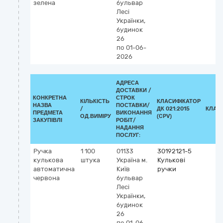
зелена
бульвар
Лесі
Українки,
будинок
26
по 01-06-
2026
АДРЕСА
ДОСТАВКИ /
КОНКРЕТНА
СТРОК
КІЛЬКІСТЬ
КЛАСИФІКАТОР
НАЗВА
ПОСТАВКИ/
/
ДК 021:2015
КЛАС
ПРЕДМЕТА
ВИКОНАННЯ
ОД.ВИМІРУ
(CPV)
ЗАКУПІВЛІ
РОБІТ/
НАДАННЯ
ПОСЛУГ:
Ручка
1 100
01133
30192121-5
кулькова
штука
Україна
м.
Кулькові
автоматична
Київ
ручки
червона
бульвар
Лесі
Українки,
будинок
26
по 01-06-