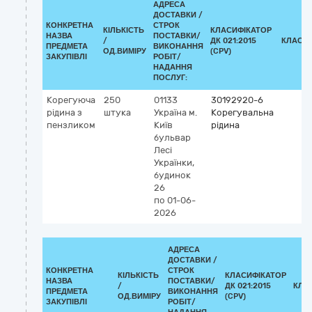
АДРЕСА
ДОСТАВКИ /
КОНКРЕТНА
СТРОК
КІЛЬКІСТЬ
КЛАСИФІКАТОР
НАЗВА
ПОСТАВКИ/
/
ДК 021:2015
КЛАСИ
ПРЕДМЕТА
ВИКОНАННЯ
ОД.ВИМІРУ
(CPV)
ЗАКУПІВЛІ
РОБІТ/
НАДАННЯ
ПОСЛУГ:
Корегуюча
250
01133
30192920-6
рідина з
штука
Україна
м.
Корегувальна
пензликом
Київ
рідина
бульвар
Лесі
Українки,
будинок
26
по 01-06-
2026
АДРЕСА
ДОСТАВКИ /
КОНКРЕТНА
СТРОК
КІЛЬКІСТЬ
КЛАСИФІКАТОР
НАЗВА
ПОСТАВКИ/
/
ДК 021:2015
КЛА
ПРЕДМЕТА
ВИКОНАННЯ
ОД.ВИМІРУ
(CPV)
ЗАКУПІВЛІ
РОБІТ/