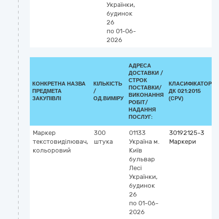
Українки,
будинок
26
по 01-06-
2026
АДРЕСА
ДОСТАВКИ /
СТРОК
КОНКРЕТНА НАЗВА
КІЛЬКІСТЬ
КЛАСИФІКАТОР
ПОСТАВКИ/
ПРЕДМЕТА
/
ДК 021:2015
ВИКОНАННЯ
ЗАКУПІВЛІ
ОД.ВИМІРУ
(CPV)
РОБІТ/
НАДАННЯ
ПОСЛУГ:
Маркер
300
01133
30192125-3
текстовиділювач,
штука
Україна
м.
Маркери
кольоровий
Київ
бульвар
Лесі
Українки,
будинок
26
по 01-06-
2026