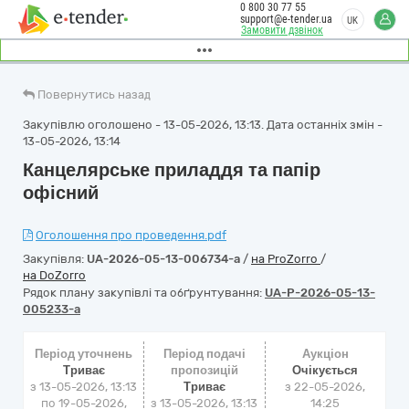
0 800 30 77 55
support@e-tender.ua
UK
Замовити дзвінок
Повернутись назад
Закупівлю оголошено - 13-05-2026, 13:13. Дата останніх змін -
13-05-2026, 13:14
Канцелярське приладдя та папір
офісний
Оголошення про проведення.pdf
Закупівля:
UA-2026-05-13-006734-a
/
на ProZorro
/
на DoZorro
Рядок плану закупівлі та обґрунтування:
UA-P-2026-05-13-
005233-a
Період уточнень
Період подачі
Аукціон
Триває
пропозицій
Очікується
з 13-05-2026, 13:13
Триває
з
22-05-2026,
по 19-05-2026,
з 13-05-2026, 13:13
14:25