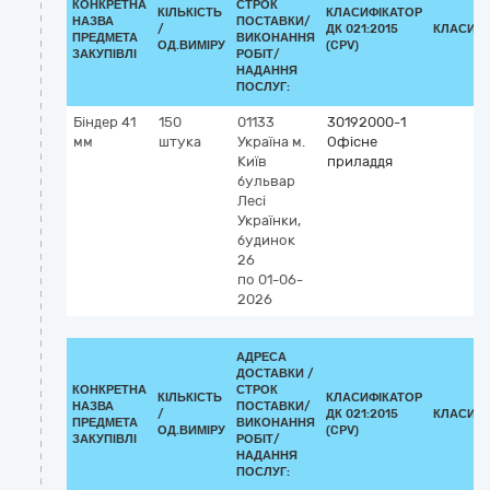
КОНКРЕТНА
СТРОК
КІЛЬКІСТЬ
КЛАСИФІКАТОР
НАЗВА
ПОСТАВКИ/
/
ДК 021:2015
КЛАСИФІ
ПРЕДМЕТА
ВИКОНАННЯ
ОД.ВИМІРУ
(CPV)
ЗАКУПІВЛІ
РОБІТ/
НАДАННЯ
ПОСЛУГ:
Біндер 41
150
01133
30192000-1
мм
штука
Україна
м.
Офісне
Київ
приладдя
бульвар
Лесі
Українки,
будинок
26
по 01-06-
2026
АДРЕСА
ДОСТАВКИ /
КОНКРЕТНА
СТРОК
КІЛЬКІСТЬ
КЛАСИФІКАТОР
НАЗВА
ПОСТАВКИ/
/
ДК 021:2015
КЛАСИФІ
ПРЕДМЕТА
ВИКОНАННЯ
ОД.ВИМІРУ
(CPV)
ЗАКУПІВЛІ
РОБІТ/
НАДАННЯ
ПОСЛУГ: