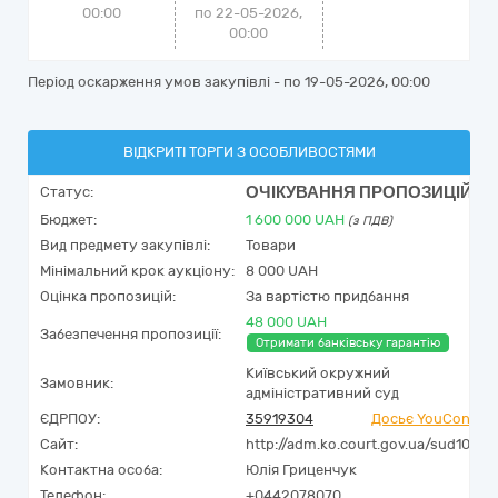
00:00
по 22-05-2026,
00:00
Період оскарження умов закупівлі - по
19-05-2026, 00:00
ВІДКРИТІ ТОРГИ З ОСОБЛИВОСТЯМИ
ОЧІКУВАННЯ ПРОПОЗИЦІЙ
Статус:
Бюджет:
1 600 000
UAH
(з ПДВ)
Вид предмету закупівлі:
Товари
Мінімальний крок аукціону:
8 000 UAH
Оцінка пропозицій:
За вартістю придбання
48 000 UAH
Забезпечення пропозиції:
Отримати банківську гарантію
Київський окружний
Замовник:
адміністративний суд
ЄДРПОУ:
35919304
Досьє YouControl
Сайт:
http://adm.ko.court.gov.ua/sud1070/
Контактна особа:
Юлія Гриценчук
Телефон:
+0442078070