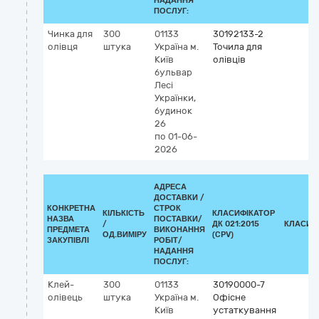
НАДАННЯ
ПОСЛУГ:
Чинка для
300
01133
30192133-2
олівця
штука
Україна
м.
Точила для
Київ
олівців
бульвар
Лесі
Українки,
будинок
26
по 01-06-
2026
АДРЕСА
ДОСТАВКИ /
КОНКРЕТНА
СТРОК
КІЛЬКІСТЬ
КЛАСИФІКАТОР
НАЗВА
ПОСТАВКИ/
/
ДК 021:2015
КЛАСИФ
ПРЕДМЕТА
ВИКОНАННЯ
ОД.ВИМІРУ
(CPV)
ЗАКУПІВЛІ
РОБІТ/
НАДАННЯ
ПОСЛУГ:
Клей-
300
01133
30190000-7
олівець
штука
Україна
м.
Офісне
Київ
устаткування