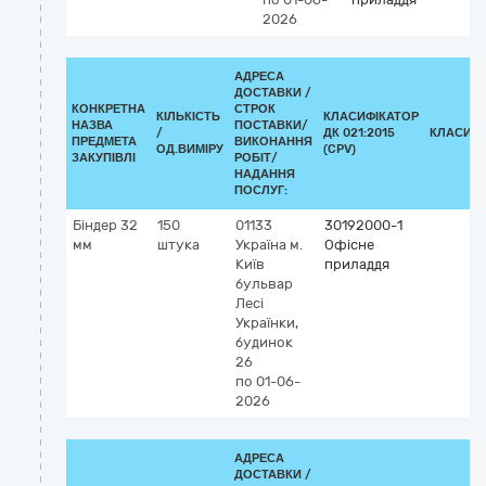
2026
АДРЕСА
ДОСТАВКИ /
КОНКРЕТНА
СТРОК
КІЛЬКІСТЬ
КЛАСИФІКАТОР
НАЗВА
ПОСТАВКИ/
/
ДК 021:2015
КЛАСИФІ
ПРЕДМЕТА
ВИКОНАННЯ
ОД.ВИМІРУ
(CPV)
ЗАКУПІВЛІ
РОБІТ/
НАДАННЯ
ПОСЛУГ:
Біндер 32
150
01133
30192000-1
мм
штука
Україна
м.
Офісне
Київ
приладдя
бульвар
Лесі
Українки,
будинок
26
по 01-06-
2026
АДРЕСА
ДОСТАВКИ /