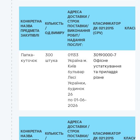
АДРЕСА
ДОСТАВКИ /
КОНКРЕТНА
СТРОК
КІЛЬКІСТЬ
КЛАСИФІКАТОР
НАЗВА
ПОСТАВКИ/
/
ДК 021:2015
КЛАСИФ
ПРЕДМЕТА
ВИКОНАННЯ
ОД.ВИМІРУ
(CPV)
ЗАКУПІВЛІ
РОБІТ/
НАДАННЯ
ПОСЛУГ:
Папка-
300
01133
30190000-7
куточок
штука
Україна
м.
Офісне
Київ
устаткування
бульвар
та приладдя
Лесі
різне
Українки,
будинок
26
по 01-06-
2026
АДРЕСА
ДОСТАВКИ /
КОНКРЕТНА
СТРОК
КІЛЬКІСТЬ
КЛАСИФІКАТОР
НАЗВА
ПОСТАВКИ/
/
ДК 021:2015
КЛАСИФІ