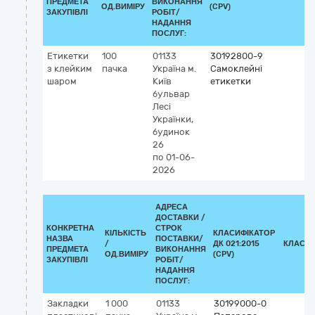
ПРЕДМЕТА
ВИКОНАННЯ
ОД.ВИМІРУ
(CPV)
ЗАКУПІВЛІ
РОБІТ/
НАДАННЯ
ПОСЛУГ:
Етикетки
100
01133
30192800-9
з клейким
пачка
Україна
м.
Самоклейні
шаром
Київ
етикетки
бульвар
Лесі
Українки,
будинок
26
по 01-06-
2026
АДРЕСА
ДОСТАВКИ /
КОНКРЕТНА
СТРОК
КІЛЬКІСТЬ
КЛАСИФІКАТОР
НАЗВА
ПОСТАВКИ/
/
ДК 021:2015
КЛАСИФ
ПРЕДМЕТА
ВИКОНАННЯ
ОД.ВИМІРУ
(CPV)
ЗАКУПІВЛІ
РОБІТ/
НАДАННЯ
ПОСЛУГ:
Закладки
1 000
01133
30199000-0