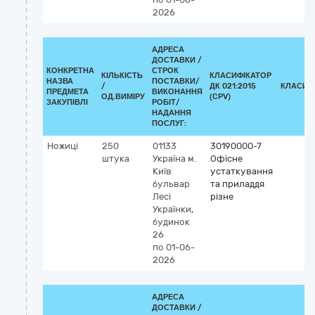
2026
АДРЕСА
ДОСТАВКИ /
КОНКРЕТНА
СТРОК
КІЛЬКІСТЬ
КЛАСИФІКАТОР
НАЗВА
ПОСТАВКИ/
/
ДК 021:2015
КЛАСИФ
ПРЕДМЕТА
ВИКОНАННЯ
ОД.ВИМІРУ
(CPV)
ЗАКУПІВЛІ
РОБІТ/
НАДАННЯ
ПОСЛУГ:
Ножиці
250
01133
30190000-7
штука
Україна
м.
Офісне
Київ
устаткування
бульвар
та приладдя
Лесі
різне
Українки,
будинок
26
по 01-06-
2026
АДРЕСА
ДОСТАВКИ /