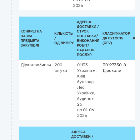
2026
АДРЕСА
ДОСТАВКИ /
КОНКРЕТНА
СТРОК
КІЛЬКІСТЬ
КЛАСИФІКАТОР
НАЗВА
ПОСТАВКИ/
/
ДК 021:2015
КЛ
ПРЕДМЕТА
ВИКОНАННЯ
ОД.ВИМІРУ
(CPV)
ЗАКУПІВЛІ
РОБІТ/
НАДАННЯ
ПОСЛУГ:
Діркопробивач
200
01133
30197330-8
штука
Україна
м.
Діроколи
Київ
бульвар
Лесі
Українки,
будинок
26
по 01-06-
2026
АДРЕСА
ДОСТАВКИ /