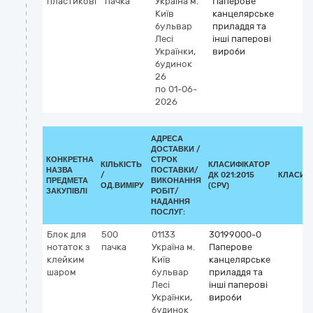
пластикові
пачка
Україна
м.
Паперове
Київ
канцелярське
бульвар
приладдя та
Лесі
інші паперові
Українки,
вироби
будинок
26
по 01-06-
2026
АДРЕСА
ДОСТАВКИ /
КОНКРЕТНА
СТРОК
КІЛЬКІСТЬ
КЛАСИФІКАТОР
НАЗВА
ПОСТАВКИ/
/
ДК 021:2015
КЛАСИФ
ПРЕДМЕТА
ВИКОНАННЯ
ОД.ВИМІРУ
(CPV)
ЗАКУПІВЛІ
РОБІТ/
НАДАННЯ
ПОСЛУГ:
Блок для
500
01133
30199000-0
нотаток з
пачка
Україна
м.
Паперове
клейким
Київ
канцелярське
шаром
бульвар
приладдя та
Лесі
інші паперові
Українки,
вироби
будинок