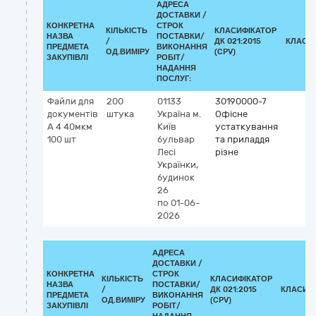
АДРЕСА
ДОСТАВКИ /
КОНКРЕТНА
СТРОК
КІЛЬКІСТЬ
КЛАСИФІКАТОР
НАЗВА
ПОСТАВКИ/
/
ДК 021:2015
КЛАСИ
ПРЕДМЕТА
ВИКОНАННЯ
ОД.ВИМІРУ
(CPV)
ЗАКУПІВЛІ
РОБІТ/
НАДАННЯ
ПОСЛУГ:
Файли для
200
01133
30190000-7
документів
штука
Україна
м.
Офісне
А 4 40мкм
Київ
устаткування
100 шт
бульвар
та приладдя
Лесі
різне
Українки,
будинок
26
по 01-06-
2026
АДРЕСА
ДОСТАВКИ /
КОНКРЕТНА
СТРОК
КІЛЬКІСТЬ
КЛАСИФІКАТОР
НАЗВА
ПОСТАВКИ/
/
ДК 021:2015
КЛАСИФ
ПРЕДМЕТА
ВИКОНАННЯ
ОД.ВИМІРУ
(CPV)
ЗАКУПІВЛІ
РОБІТ/