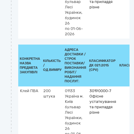
бульвар
та приладдя
Лесі
різне
Українки,
будинок
26
по 01-06-
2026
АДРЕСА
ДОСТАВКИ /
КОНКРЕТНА
СТРОК
КІЛЬКІСТЬ
КЛАСИФІКАТОР
НАЗВА
ПОСТАВКИ/
/
ДК 021:2015
КЛАСИФ
ПРЕДМЕТА
ВИКОНАННЯ
ОД.ВИМІРУ
(CPV)
ЗАКУПІВЛІ
РОБІТ/
НАДАННЯ
ПОСЛУГ:
Клей ПВА
200
01133
30190000-7
штука
Україна
м.
Офісне
Київ
устаткування
бульвар
та приладдя
Лесі
різне
Українки,
будинок
26
по 01-06-