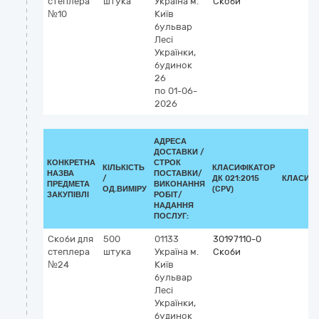
степлера
штука
Україна
м.
Скоби
№10
Київ
бульвар
Лесі
Українки,
будинок
26
по 01-06-
2026
АДРЕСА
ДОСТАВКИ /
КОНКРЕТНА
СТРОК
КІЛЬКІСТЬ
КЛАСИФІКАТОР
НАЗВА
ПОСТАВКИ/
/
ДК 021:2015
КЛАСИФІ
ПРЕДМЕТА
ВИКОНАННЯ
ОД.ВИМІРУ
(CPV)
ЗАКУПІВЛІ
РОБІТ/
НАДАННЯ
ПОСЛУГ:
Скоби для
500
01133
30197110-0
степлера
штука
Україна
м.
Скоби
№24
Київ
бульвар
Лесі
Українки,
будинок