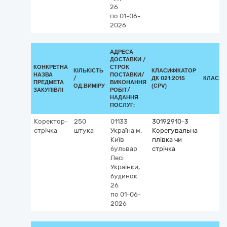
26
по 01-06-
2026
АДРЕСА
ДОСТАВКИ /
КОНКРЕТНА
СТРОК
КІЛЬКІСТЬ
КЛАСИФІКАТОР
НАЗВА
ПОСТАВКИ/
/
ДК 021:2015
КЛАСИФ
ПРЕДМЕТА
ВИКОНАННЯ
ОД.ВИМІРУ
(CPV)
ЗАКУПІВЛІ
РОБІТ/
НАДАННЯ
ПОСЛУГ:
Коректор-
250
01133
30192910-3
стрічка
штука
Україна
м.
Корегувальна
Київ
плівка чи
бульвар
стрічка
Лесі
Українки,
будинок
26
по 01-06-
2026