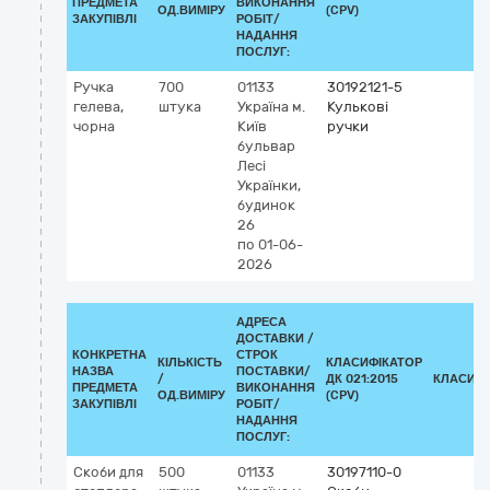
ПРЕДМЕТА
ВИКОНАННЯ
ОД.ВИМІРУ
(CPV)
ЗАКУПІВЛІ
РОБІТ/
НАДАННЯ
ПОСЛУГ:
Ручка
700
01133
30192121-5
гелева,
штука
Україна
м.
Кулькові
чорна
Київ
ручки
бульвар
Лесі
Українки,
будинок
26
по 01-06-
2026
АДРЕСА
ДОСТАВКИ /
КОНКРЕТНА
СТРОК
КІЛЬКІСТЬ
КЛАСИФІКАТОР
НАЗВА
ПОСТАВКИ/
/
ДК 021:2015
КЛАСИФІ
ПРЕДМЕТА
ВИКОНАННЯ
ОД.ВИМІРУ
(CPV)
ЗАКУПІВЛІ
РОБІТ/
НАДАННЯ
ПОСЛУГ:
Скоби для
500
01133
30197110-0