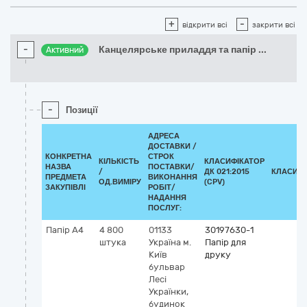
+
-
відкрити всі
закрити всі
-
Канцелярське приладдя та папір
...
Активний
-
Позиції
АДРЕСА
ДОСТАВКИ /
КОНКРЕТНА
СТРОК
КІЛЬКІСТЬ
КЛАСИФІКАТОР
НАЗВА
ПОСТАВКИ/
/
ДК 021:2015
КЛАСИФІ
ПРЕДМЕТА
ВИКОНАННЯ
ОД.ВИМІРУ
(CPV)
ЗАКУПІВЛІ
РОБІТ/
НАДАННЯ
ПОСЛУГ:
Папір А4
4 800
01133
30197630-1
штука
Україна
м.
Папір для
Київ
друку
бульвар
Лесі
Українки,
будинок