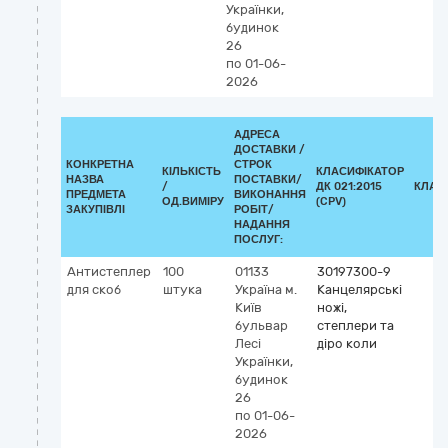
Українки,
будинок
26
по 01-06-
2026
АДРЕСА
ДОСТАВКИ /
КОНКРЕТНА
СТРОК
КІЛЬКІСТЬ
КЛАСИФІКАТОР
НАЗВА
ПОСТАВКИ/
/
ДК 021:2015
КЛАС
ПРЕДМЕТА
ВИКОНАННЯ
ОД.ВИМІРУ
(CPV)
ЗАКУПІВЛІ
РОБІТ/
НАДАННЯ
ПОСЛУГ:
Антистеплер
100
01133
30197300-9
для скоб
штука
Україна
м.
Канцелярські
Київ
ножі,
бульвар
степлери та
Лесі
діро коли
Українки,
будинок
26
по 01-06-
2026