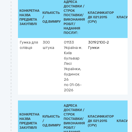
АДРЕСА
ДОСТАВКИ /
КОНКРЕТНА
СТРОК
КІЛЬКІСТЬ
КЛАСИФІКАТОР
НАЗВА
ПОСТАВКИ/
/
ДК 021:2015
КЛАСИФІ
ПРЕДМЕТА
ВИКОНАННЯ
ОД.ВИМІРУ
(CPV)
ЗАКУПІВЛІ
РОБІТ/
НАДАННЯ
ПОСЛУГ:
Гумка для
300
01133
30192100-2
олівця
штука
Україна
м.
Гумки
Київ
бульвар
Лесі
Українки,
будинок
26
по 01-06-
2026
АДРЕСА
ДОСТАВКИ /
КОНКРЕТНА
СТРОК
КІЛЬКІСТЬ
КЛАСИФІКАТОР
НАЗВА
ПОСТАВКИ/
/
ДК 021:2015
КЛАСИФІ
ПРЕДМЕТА
ВИКОНАННЯ
ОД.ВИМІРУ
(CPV)
ЗАКУПІВЛІ
РОБІТ/