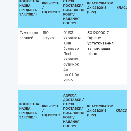
КОНКРЕТНА
СТРОК
КІЛЬКІСТЬ
КЛАСИФІКАТОР
НАЗВА
ПОСТАВКИ/
/
ДК 021:2015
КЛАСИФ
ПРЕДМЕТА
ВИКОНАННЯ
ОД.ВИМІРУ
(CPV)
ЗАКУПІВЛІ
РОБІТ/
НАДАННЯ
ПОСЛУГ:
Гумки для
150
01133
30190000-7
грошей
штука
Україна
м.
Офісне
Київ
устаткування
бульвар
та приладдя
Лесі
різне
Українки,
будинок
26
по 01-06-
2026
АДРЕСА
ДОСТАВКИ /
КОНКРЕТНА
СТРОК
КІЛЬКІСТЬ
КЛАСИФІКАТОР
НАЗВА
ПОСТАВКИ/
/
ДК 021:2015
КЛАСИФІ
ПРЕДМЕТА
ВИКОНАННЯ
ОД.ВИМІРУ
(CPV)
ЗАКУПІВЛІ
РОБІТ/
НАДАННЯ
ПОСЛУГ: