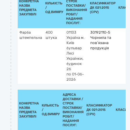
КОНКРЕТНА
СТРОК
КІЛЬКІСТЬ
КЛАСИФІКАТОР
НАЗВА
ПОСТАВКИ/
/
ДК 021:2015
КЛАСИ
ПРЕДМЕТА
ВИКОНАННЯ
ОД.ВИМІРУ
(CPV)
ЗАКУПІВЛІ
РОБІТ/
НАДАННЯ
ПОСЛУГ:
Фарба
400
01133
30192110-5
штемпельна
штука
Україна
м.
Чорнила та
Київ
пов’язана
бульвар
продукція
Лесі
Українки,
будинок
26
по 01-06-
2026
АДРЕСА
ДОСТАВКИ /
КОНКРЕТНА
СТРОК
КІЛЬКІСТЬ
КЛАСИФІКАТОР
НАЗВА
ПОСТАВКИ/
/
ДК 021:2015
КЛАСИФ
ПРЕДМЕТА
ВИКОНАННЯ
ОД.ВИМІРУ
(CPV)
ЗАКУПІВЛІ
РОБІТ/
НАДАННЯ
ПОСЛУГ: