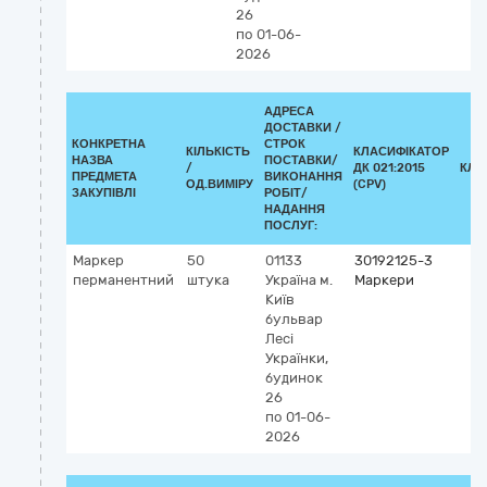
26
по 01-06-
2026
АДРЕСА
ДОСТАВКИ /
КОНКРЕТНА
СТРОК
КІЛЬКІСТЬ
КЛАСИФІКАТОР
НАЗВА
ПОСТАВКИ/
/
ДК 021:2015
КЛА
ПРЕДМЕТА
ВИКОНАННЯ
ОД.ВИМІРУ
(CPV)
ЗАКУПІВЛІ
РОБІТ/
НАДАННЯ
ПОСЛУГ:
Маркер
50
01133
30192125-3
перманентний
штука
Україна
м.
Маркери
Київ
бульвар
Лесі
Українки,
будинок
26
по 01-06-
2026