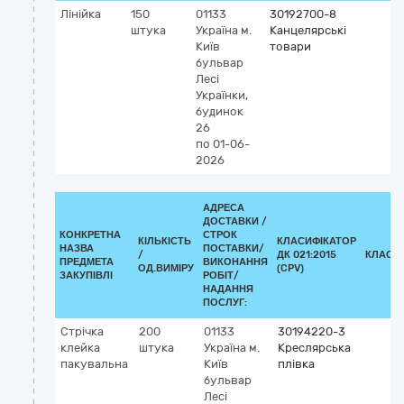
Лінійка
150
01133
30192700-8
штука
Україна
м.
Канцелярські
Київ
товари
бульвар
Лесі
Українки,
будинок
26
по 01-06-
2026
АДРЕСА
ДОСТАВКИ /
КОНКРЕТНА
СТРОК
КІЛЬКІСТЬ
КЛАСИФІКАТОР
НАЗВА
ПОСТАВКИ/
/
ДК 021:2015
КЛАСИ
ПРЕДМЕТА
ВИКОНАННЯ
ОД.ВИМІРУ
(CPV)
ЗАКУПІВЛІ
РОБІТ/
НАДАННЯ
ПОСЛУГ:
Стрічка
200
01133
30194220-3
клейка
штука
Україна
м.
Креслярська
пакувальна
Київ
плівка
бульвар
Лесі