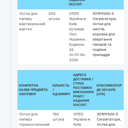
НАДАННЯ
ПОСЛУГ:
Лоток для
250
01133
30199500-5
паперу
штука
Україна
м.
Сегрегатори,
вертикальний
Київ
лотки для
картон
бульвар
листів,
Лесі
коробки для
Українки,
зберігання
будинок
паперів та
26
подібне
по 01-06-
приладдя
2026
АДРЕСА
ДОСТАВКИ /
СТРОК
КОНКРЕТНА
КІЛЬКІСТЬ
КЛАСИФІКАТОР
ПОСТАВКИ/
НАЗВА ПРЕДМЕТА
/
ДК 021:2015
К
ВИКОНАННЯ
ЗАКУПІВЛІ
ОД.ВИМІРУ
(CPV)
РОБІТ/
НАДАННЯ
ПОСЛУГ:
Лоток для
150
01133
30199500-5
паперу
штука
Україна
м.
Сегрегатори,
горизонтальний
Київ
лотки для