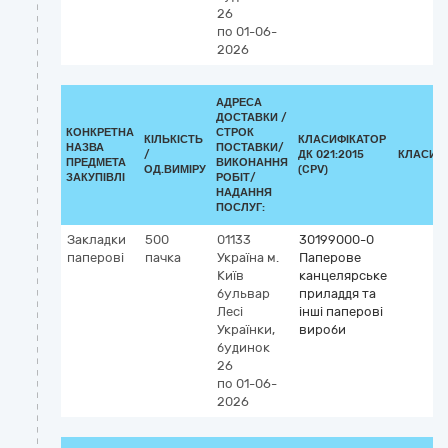
26
по 01-06-
2026
АДРЕСА
ДОСТАВКИ /
КОНКРЕТНА
СТРОК
КІЛЬКІСТЬ
КЛАСИФІКАТОР
НАЗВА
ПОСТАВКИ/
/
ДК 021:2015
КЛАСИФ
ПРЕДМЕТА
ВИКОНАННЯ
ОД.ВИМІРУ
(CPV)
ЗАКУПІВЛІ
РОБІТ/
НАДАННЯ
ПОСЛУГ:
Закладки
500
01133
30199000-0
паперові
пачка
Україна
м.
Паперове
Київ
канцелярське
бульвар
приладдя та
Лесі
інші паперові
Українки,
вироби
будинок
26
по 01-06-
2026