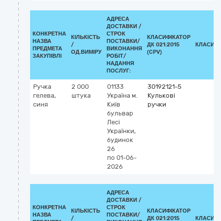
АДРЕСА
ДОСТАВКИ /
КОНКРЕТНА
СТРОК
КІЛЬКІСТЬ
КЛАСИФІКАТОР
НАЗВА
ПОСТАВКИ/
/
ДК 021:2015
КЛАСИФІ
ПРЕДМЕТА
ВИКОНАННЯ
ОД.ВИМІРУ
(CPV)
ЗАКУПІВЛІ
РОБІТ/
НАДАННЯ
ПОСЛУГ:
Ручка
2 000
01133
30192121-5
гелева,
штука
Україна
м.
Кулькові
синя
Київ
ручки
бульвар
Лесі
Українки,
будинок
26
по 01-06-
2026
АДРЕСА
ДОСТАВКИ /
КОНКРЕТНА
СТРОК
КІЛЬКІСТЬ
КЛАСИФІКАТОР
НАЗВА
ПОСТАВКИ/
/
ДК 021:2015
КЛАСИФІ