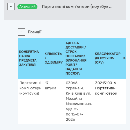
-
Портативні комп'ютери (ноутбук
...
Активний
-
Позиції
АДРЕСА
ДОСТАВКИ /
КОНКРЕТНА
СТРОК
КІЛЬКІСТЬ
КЛАСИФІКАТОР
НАЗВА
ПОСТАВКИ/
/
ДК 021:2015
КЛА
ПРЕДМЕТА
ВИКОНАННЯ
ОД.ВИМІРУ
(CPV)
ЗАКУПІВЛІ
РОБІТ/
НАДАННЯ
ПОСЛУГ:
Портативні
17
03066
30213100-6
комп'ютери
штука
Україна
м.
Портативні
(ноутбуки)
Київ
Київ
вул.
комп’ютери
Михайла
Максимовича,
буд. 22
по 15-07-
2026