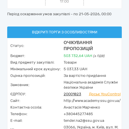
17:00
Період оскарження умов закупівлі - по
21-05-2026, 00:00
ВІДКРИТІ ТОРГИ З ОСОБЛИВОСТЯМИ
ОЧІКУВАННЯ
Статус:
ПРОПОЗИЦІЙ
Бюджет:
503 732,64
UAH
(з ПДВ)
Вид предмету закупівлі:
Товари
Мінімальний крок аукціону:
5 037,33 UAH
Оцінка пропозицій:
За вартістю придбання
Національна академія Служби
Замовник:
безпеки України
ЄДРПОУ:
20001823
Досьє YouControl
Сайт:
http://www.academy.ssu.gov.ua/
Контактна особа:
Анастасія Марченко
Телефон:
+380445277485
E-mail:
tender.na2@ssu.gov.ua
03066,
Україна
,
м. Київ,
вул. М.