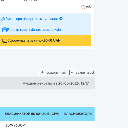
0
Витяг про відсутність судимості
Реєстр корупційних порушників
Сформувати рахунок
2040 UAH
+
-
відкрити всі
закрити всі
Аукціон
очікується
з
20-05-2026, 12:17
КЛАСИФІКАТОР ДК 021:2015 (CPV)
КЛАСИФІКАТОРИ
30197630-1