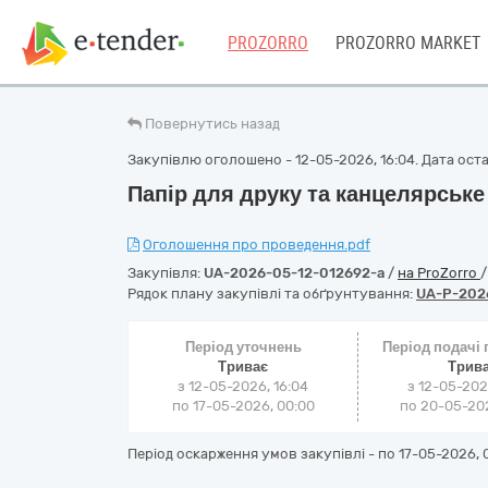
PROZORRO
PROZORRO MARKET
Повернутись назад
Закупівлю оголошено - 12-05-2026, 16:04. Дата остан
Папір для друку та канцелярськ
Оголошення про проведення.pdf
Закупівля:
UA-2026-05-12-012692-a
/
на ProZorro
Рядок плану закупівлі та обґрунтування:
UA-P-202
Період уточнень
Період подачі
Триває
Трив
з 12-05-2026, 16:04
з 12-05-202
по 17-05-2026, 00:00
по 20-05-202
Період оскарження умов закупівлі - по
17-05-2026, 