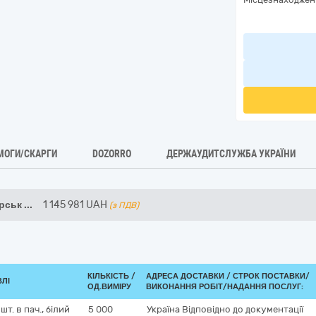
МОГИ/СКАРГИ
DOZORRO
ДЕРЖАУДИТСЛУЖБА УКРАЇНИ
ярськ
...
1 145 981
UAH
(з ПДВ)
КІЛЬКІСТЬ /
АДРЕСА ДОСТАВКИ /
СТРОК ПОСТАВКИ/
ВЛІ
ОД.ВИМІРУ
ВИКОНАННЯ РОБІТ/НАДАННЯ ПОСЛУГ:
шт. в пач., білий
5 000
Україна
Відповідно до документації