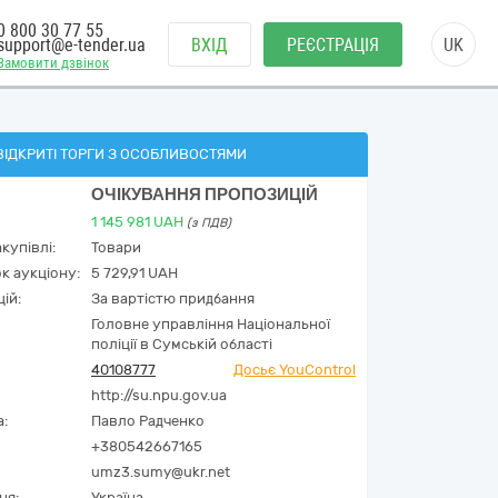
0 800 30 77 55
support@e-tender.ua
ВХІД
РЕЄСТРАЦІЯ
UK
Замовити дзвінок
ВІДКРИТІ ТОРГИ З ОСОБЛИВОСТЯМИ
ОЧІКУВАННЯ ПРОПОЗИЦІЙ
1 145 981
UAH
(з ПДВ)
купівлі:
Товари
к аукціону:
5 729,91 UAH
ій:
За вартістю придбання
Головне управління Національної
поліції в Сумській області
40108777
Досьє YouControl
http://su.npu.gov.ua
а:
Павло Радченко
+380542667165
umz3.sumy@ukr.net
ня:
Україна