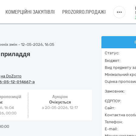
КОМЕРЦІЙНІ ЗАКУПІВЛІ
PROZORRO.ПРОДАЖІ
ніх змін - 12-05-2026, 16:05
е приладдя
Статус:
Бюджет:
Вид предмету за
Мінімальний кро
/
на DoZorro
Оцінка пропозиц
6-05-12-014667-a
Замовник:
 пропозицій
Аукціон
ЄДРПОУ:
ає
Очікується
6, 16:04
з
20-05-2026, 12:17
Сайт:
6, 00:00
Контактна особ
Телефон:
00:00
E-mail:
Місцезнаходжен