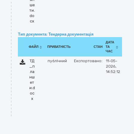
ше
ти.
do
cx
Тип документа: Тендерна документація
ДАТА
ФАЙЛ
ПРИВАТНІСТЬ
СТАН
ТА
ЧАС
ТД
публічний
Експортовано:
11-05-
_п
2026,
ла
14:52:12
нш
ет
и.d
oc
x