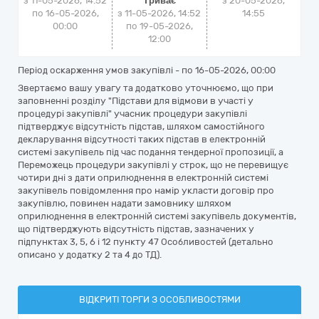
з 11-05-2026, 14:52
Триває
з
20-05-2026,
по 16-05-2026,
з 11-05-2026, 14:52
14:55
00:00
по 19-05-2026,
12:00
Період оскарження умов закупівлі - по
16-05-2026, 00:00
Звертаємо вашу увагу та додатково уточнюємо, що при
заповненні розділу "Підстави для відмови в участі у
процедурі закупівлі" учасник процедури закупівлі
підтверджує відсутність підстав, шляхом самостійного
декларування відсутності таких підстав в електронній
системі закупівель під час подання тендерної пропозиції, а
Переможець процедури закупівлі у строк, що не перевищує
чотири дні з дати оприлюднення в електронній системі
закупівель повідомлення про намір укласти договір про
закупівлю, повинен надати замовнику шляхом
оприлюднення в електронній системі закупівель документів,
що підтверджують відсутність підстав, зазначених у
підпунктах 3, 5, 6 і 12 пункту 47 Особливостей (детально
описано у додатку 2 та 4 до ТД).
ВІДКРИТІ ТОРГИ З ОСОБЛИВОСТЯМИ