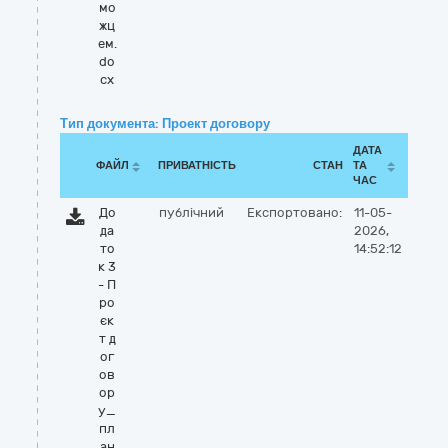
мо
жц
ем.
do
cx
Тип документа: Проект договору
ДАТА
ФАЙЛ
ПРИВАТНІСТЬ
СТАН
ТА
ЧАС
До
публічний
Експортовано:
11-05-
да
2026,
то
14:52:12
к 3
- П
ро
єк
т д
ог
ов
ор
у_
пл
ан