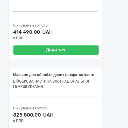
Очікувана вартість
414 490,00 UAH
з ПДВ
Дивитись
Машини для обробки даних (апаратна частина) (Персональний комп’ютер, Ноутбук тип 1, Ноутбук 14" бізнес-класу (або еквівалент), Ноутбук 15,6" (або еквівалент), Ноутбук тип 2, Ноутбук тип 3)
ВІЙСЬКОВА ЧАСТИНА 3061 НАЦІОНАЛЬНОЇ
ГВАРДІЇ УКРАЇНИ
Очікувана вартість
825 800,00 UAH
з ПДВ