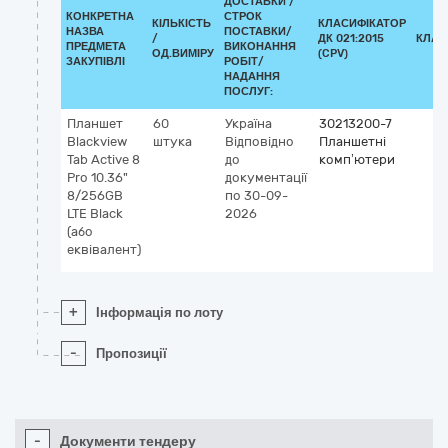
ДОСТАВКИ /
КОНКРЕТНА
СТРОК
КІЛЬКІСТЬ
КЛАСИФІКАТОР
НАЗВА
ПОСТАВКИ/
/
ДК 021:2015
КЛАС
ПРЕДМЕТА
ВИКОНАННЯ
ОД.ВИМІРУ
(CPV)
ЗАКУПІВЛІ
РОБІТ/
НАДАННЯ
ПОСЛУГ:
Планшет
60
Україна
30213200-7
Blackview
штука
Відповідно
Планшетні
Tab Active 8
до
комп’ютери
Pro 10.36"
документації
8/256GB
по 30-09-
LTE Black
2026
(або
еквівалент)
+
Інформація по лоту
-
Пропозиції
-
Документи тендеру