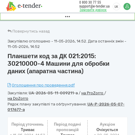
0 800 30 77 55
support@e-tender.ua
UK
Замовити дзвінок
Повернутись назад
Закупівлю оголошено - 11-05-2026, 14:52. Дата останніх змін -
11-05-2026, 14:52
Планшети код за ДК 021:2015:
30210000-4 Машини для обробки
даних (апаратна частина)
Оголошення про проведення.pdf
Закупівля:
UA-2026-05-11-009211-a
/
на ProZorro
/
на DoZorro
Рядок плану закупівлі та обґрунтування:
UA-P-2026-05-07-
017677-a
Період уточнень
Період подачі
Аукціон
Триває
пропозицій
Очікується