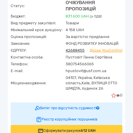
ОЧІКУВАННЯ
Статус:
ПРОПОЗИЦІЙ
Бюджет:
831 600
UAH
(з ПДВ)
Вид предмету закупівлі:
Товари
Мінімальний крок аукціону:
4 158 UAH
Оцінка пропозицій:
За вартістю придбання
Замовник:
ФОНД РОЗВИТКУ ІННОВАЦІЙ
ЄДРПОУ:
42688455
Досьє YouControl
Контактна особа:
Пустовіт Ганна Сергіївна
Телефон:
380754566065
E-mail:
hpustovit@usf.com.ua
04107,
Україна
,
Київська
Місцезнаходження:
область,
Київ,
ВУЛИЦЯ ОТТО
ШМІДТА, будинок 26
0
Витяг про відсутність судимості
Реєстр корупційних порушників
Сформувати рахунок
612 UAH