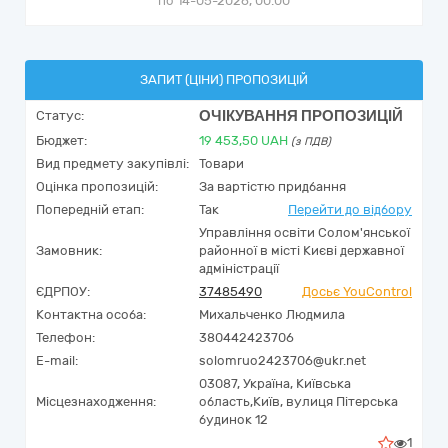
по 14-05-2026, 00:00
ЗАПИТ (ЦІНИ) ПРОПОЗИЦІЙ
ОЧІКУВАННЯ ПРОПОЗИЦІЙ
Статус:
Бюджет:
19 453,50
UAH
(з ПДВ)
Вид предмету закупівлі:
Товари
Оцінка пропозицій:
За вартістю придбання
Попередній етап:
Так
Перейти до відбору
Управління освіти Солом'янської
Замовник:
районної в місті Києві державної
адміністрації
ЄДРПОУ:
37485490
Досьє YouControl
Контактна особа:
Михальченко Людмила
Телефон:
380442423706
E-mail:
solomruo2423706@ukr.net
03087,
Україна
,
Київська
Місцезнаходження:
область,
Київ,
вулиця Пітерська
будинок 12
1