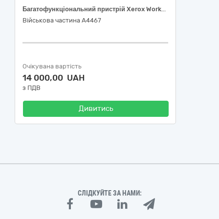
Багатофункціональний пристрій Xerox WorkCentre 3025BI (3025V_BI), 30230000-0 Комп'ютерне обладнання за ДК 021:2015 Єдиного закупівельного словника
Військова частина А4467
Очікувана вартість
14 000,00 UAH
з ПДВ
Дивитись
СЛІДКУЙТЕ ЗА НАМИ: