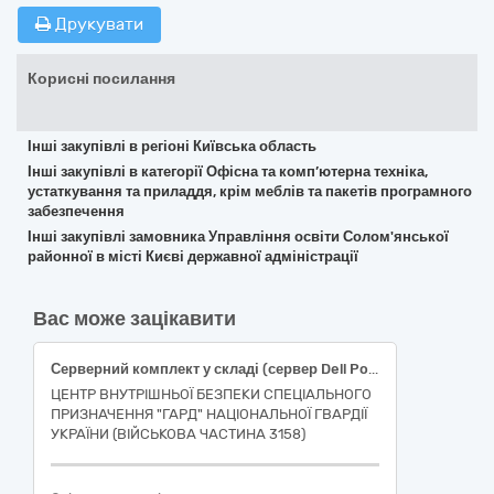
Друкувати
Корисні посилання
Інші закупівлі в регіоні Київська область
Інші закупівлі в категорії Офісна та комп’ютерна техніка,
устаткування та приладдя, крім меблів та пакетів програмного
забезпечення
Інші закупівлі замовника Управління освіти Солом'янської
районної в місті Києві державної адміністрації
Вас може зацікавити
Серверний комплект у складі (сервер Dell PowerEdge R940xa; шафа Kinga 22U 19”; ДБЖ APC Smart-UPS CRM 2000VA LCD SMC20001-2U; комутатор MikroTik CRS326-24G-2S+RM; маршрутизатор MikroTik RB4011iGS+RM; точка доступу MikroTik cAP AX cAPGi-5HaxD2HaxD; блок розеток 19” на 8 розеток, шнур 1.8 м, із вимикачем Kingda KD-GER(16) N1008WKPDY30W19A; комплект кріплень; жорсткий диск Dell HDD 4TB (5JH5X); накопичувач SSD 512G WD SN740 M.2 2230 PCI 4.0 x4 3D TLC) або еквівалент
ЦЕНТР ВНУТРІШНЬОЇ БЕЗПЕКИ СПЕЦІАЛЬНОГО
ПРИЗНАЧЕННЯ "ГАРД" НАЦІОНАЛЬНОЇ ГВАРДІЇ
УКРАЇНИ (ВІЙСЬКОВА ЧАСТИНА 3158)