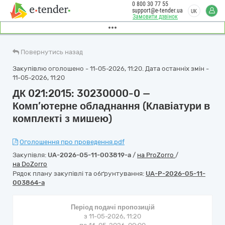
0 800 30 77 55
support@e-tender.ua
UK
Замовити дзвінок
Повернутись назад
Закупівлю оголошено - 11-05-2026, 11:20. Дата останніх змін -
11-05-2026, 11:20
ДК 021:2015: 30230000-0 —
Комп’ютерне обладнання (Клавіатури в
комплекті з мишею)
Оголошення про проведення.pdf
Закупівля:
UA-2026-05-11-003819-a
/
на ProZorro
/
на DoZorro
Рядок плану закупівлі та обґрунтування:
UA-P-2026-05-11-
003864-a
Період подачі пропозицій
з 11-05-2026, 11:20