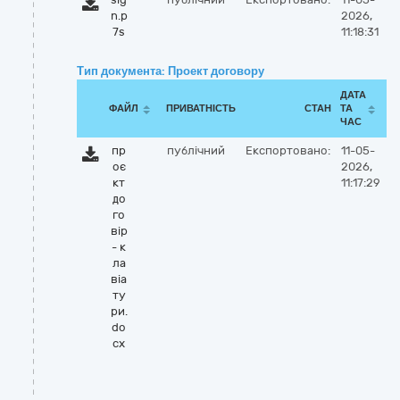
n.p
2026,
7s
11:18:31
Тип документа: Проект договору
ДАТА
ФАЙЛ
ПРИВАТНІСТЬ
СТАН
ТА
ЧАС
пр
публічний
Експортовано:
11-05-
оє
2026,
кт
11:17:29
до
го
вір
- к
ла
віа
ту
ри.
do
cx