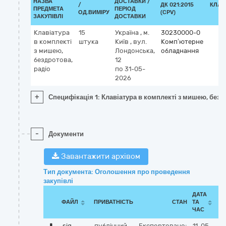
НАЗВА
ДОСТАВКИ /
/
ДК 021:2015
КЛАС
ПРЕДМЕТА
ПЕРІОД
ОД.ВИМІРУ
(CPV)
ЗАКУПІВЛІ
ДОСТАВКИ
Клавіатура
15
Україна
,
м.
30230000-0
в комплекті
штука
Київ
,
вул.
Комп’ютерне
з мишею,
Лондонська,
обладнання
бездротова,
12
радіо
по 31-05-
2026
+
Специфікація 1: Клавіатура в комплекті з мишею, безд
-
Документи
Завантажити архівом
Тип документа: Оголошення про проведення
закупівлі
ДАТА
ФАЙЛ
ПРИВАТНІСТЬ
СТАН
ТА
ЧАС
sig
публічний
Експортовано:
11-05-