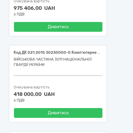
Очікувана вартість
975 406,00 UAH
з ПДВ
Дивитись
Код ДК 021:2015 30230000-0 Комп’ютерне обладнання (Код ДК 021:2015 30237100-0 Системний блок Ryzen 5 5600 / RTX 5050 8ГБ / 16ГБ DDR4 / SSD 960ГБ)
ВІЙСЬКОВА ЧАСТИНА 3011 НАЦІОНАЛЬНОЇ
ГВАРДІЇ УКРАЇНИ
Очікувана вартість
418 000,00 UAH
з ПДВ
Дивитись