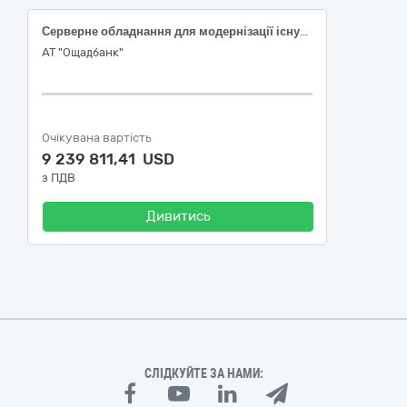
Серверне обладнання для модернізації існуючого апаратно-програмного комплексу «Система резервного копіювання та відновлення даних в АТ «Ощадбанк»
АТ "Ощадбанк"
Очікувана вартість
9 239 811,41 USD
з ПДВ
Дивитись
СЛІДКУЙТЕ ЗА НАМИ: