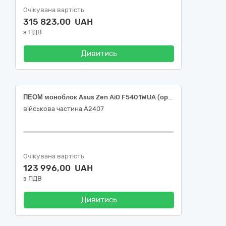
Очікувана вартість
315 823,00 UAH
з ПДВ
Дивитись
ПЕОМ моноблок Asus Zen AiO F5401WUA (оригінал або еквівалент)
військова частина А2407
Очікувана вартість
123 996,00 UAH
з ПДВ
Дивитись