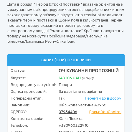
Дата в розділі "Період (строк) поставки" вказана орієнтовна з
урахуванням всіх процедурних строків, передбачених чинним
законодавством у зв'язку з відсутністю технічної можливості
вказати термін поставки в цьому полі в кількості днів. Термін
поставки товару вказаний в проекті договору та в
електронному розділі "Умови поставки" Країною-походження
товару не може бути Російська Федерація/Республіка
Білорусь/Ісламська Республіка Іран.
ЗАПИТ (ЦІНИ) ПРОПОЗИЦІЙ
ОЧІКУВАННЯ ПРОПОЗИЦІЙ
Статус:
Бюджет:
148 106
UAH
(з ПДВ)
Вид предмету закупівлі:
Товари
Оцінка пропозицій:
За вартістю придбання
Попередній етап:
Так
Перейти до відбору
Замовник:
Військова частина A3955
ЄДРПОУ:
07954406
Досьє YouControl
Контактна особа:
Юлія Пінська
Телефон:
+380960322910