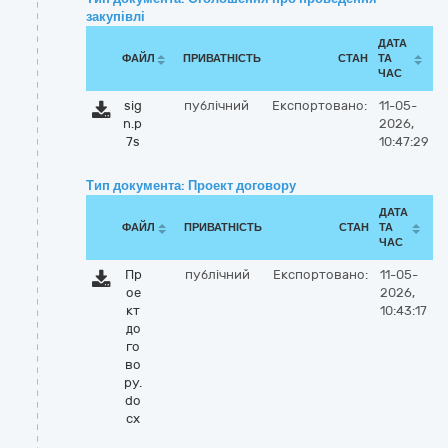
закупівлі
ДАТА
ФАЙЛ
ПРИВАТНІСТЬ
СТАН
ТА
ЧАС
sig
публічний
Експортовано:
11-05-
n.p
2026,
7s
10:47:29
Тип документа: Проект договору
ДАТА
ФАЙЛ
ПРИВАТНІСТЬ
СТАН
ТА
ЧАС
Пр
публічний
Експортовано:
11-05-
ое
2026,
кт
10:43:17
до
го
во
ру.
do
cx