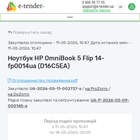
0 800 30 77 55
support@e-tender.ua
UK
Замовити дзвінок
Повернутись назад
Закупівлю оголошено - 11-05-2026, 10:47. Дата останніх змін -
11-05-2026, 10:47
Ноутбук HP OmniBook 5 Flip 14-
fp0014ua (D16C5EA)
Оголошення про проведення.pdf
Закупівля:
UA-2026-05-11-002737-a
/
на ProZorro
/
на DoZorro
Рядок плану закупівлі та обґрунтування:
UA-P-2026-05-09-
000145-a
Період подачі пропозицій
з 11-05-2026, 10:47
по 14-05-2026, 00:00