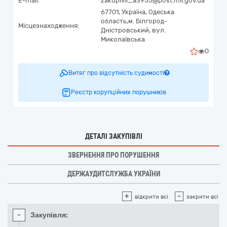
E-mail:
zakupivli_a3955@post.mil.gov.ua
67701,
Україна
,
Одеська
область,
м. Білгород-
Місцезнаходження:
Дністровський,
вул.
Миколаївська
0
Витяг про відсутність судимості
Реєстр корупційних порушників
ДЕТАЛІ ЗАКУПІВЛІ
ЗВЕРНЕННЯ ПРО ПОРУШЕННЯ
ДЕРЖАУДИТСЛУЖБА УКРАЇНИ
+
-
відкрити всі
закрити всі
-
Закупівля: