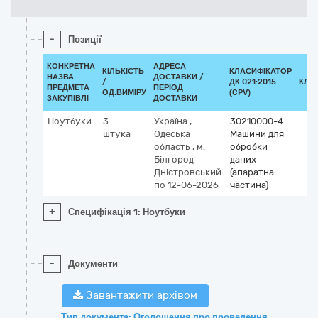
-
Позиції
КОНКРЕТНА
АДРЕСА
КІЛЬКІСТЬ
КЛАСИФІКАТОР
НАЗВА
ДОСТАВКИ /
/
ДК 021:2015
КЛА
ПРЕДМЕТА
ПЕРІОД
ОД.ВИМІРУ
(CPV)
ЗАКУПІВЛІ
ДОСТАВКИ
Ноутбуки
3
Україна
,
30210000-4
штука
Одеська
Машини для
область
,
м.
обробки
Білгород-
даних
Дністровський
(апаратна
по 12-06-2026
частина)
+
Специфікація 1: Ноутбуки
-
Документи
Завантажити архівом
Тип документа: Оголошення про проведення