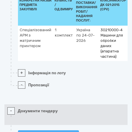
КОНКРЕТНА НАЗВА
КІЛЬКІСТЬ
КЛАСИФІКАТОР
ПОСТАВКИ/
ПРЕДМЕТА
/
ДК 021:2015
К
ВИКОНАННЯ
ЗАКУПІВЛІ
ОД.ВИМІРУ
(CPV)
РОБІТ/
НАДАННЯ
ПОСЛУГ:
Спеціалізований
1
Україна
30210000-4
АРМ з
комплект
по 24-07-
Машини для
матричним
2026
обробки
принтером
даних
(апаратна
частина)
+
Інформація по лоту
-
Пропозиції
-
Документи тендеру