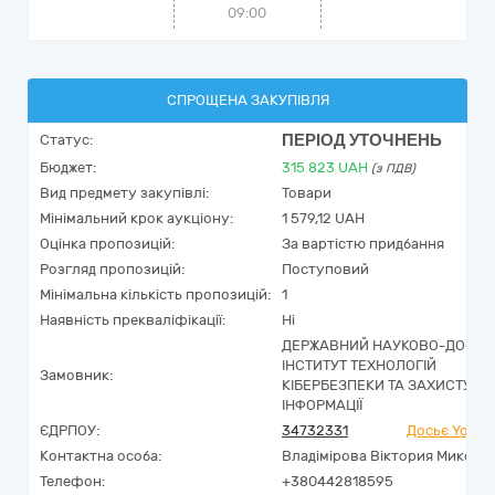
09:00
СПРОЩЕНА ЗАКУПІВЛЯ
ПЕРІОД УТОЧНЕНЬ
Статус:
Бюджет:
315 823
UAH
(з ПДВ)
Вид предмету закупівлі:
Товари
Мінімальний крок аукціону:
1 579,12 UAH
Оцінка пропозицій:
За вартістю придбання
Розгляд пропозицій:
Поступовий
Мінімальна кількість пропозицій:
1
Наявність прекваліфікації:
Ні
ДЕРЖАВНИЙ НАУКОВО-ДОСЛІ
ІНСТИТУТ ТЕХНОЛОГІЙ
Замовник:
КІБЕРБЕЗПЕКИ ТА ЗАХИСТУ
ІНФОРМАЦІЇ
ЄДРПОУ:
34732331
Досьє YouCo
Контактна особа:
Владімірова Віктория Микола
Телефон:
+380442818595