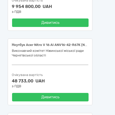
Очікувана вартість
9 954 800,00 UAH
з ПДВ
Дивитись
Ноутбук Acer Nitro V 16 AI ANV16-42-R67K (NH.U1JEU.009) за ДК 021:2015 30210000-4 Машини для обробки даних (апаратна частина)
Виконавчий комітет Ніжинської міської ради
Чернігівської області
Очікувана вартість
48 733,00 UAH
з ПДВ
Дивитись