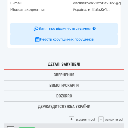
E-mail:
vladimirova.viktoria2026@gmai
Місцезнаходження:
Україна
,
м. Київ,
Київ,
Витяг про відсутність судимості
Реєстр корупційних порушників
ДЕТАЛІ ЗАКУПІВЛІ
ЗВЕРНЕННЯ
ВИМОГИ/СКАРГИ
DOZORRO
ДЕРЖАУДИТСЛУЖБА УКРАЇНИ
+
-
відкрити всі
закрити всі