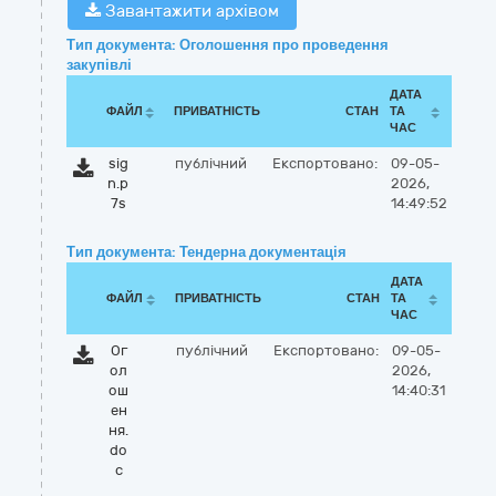
Завантажити архівом
Тип документа: Оголошення про проведення
закупівлі
ДАТА
ФАЙЛ
ПРИВАТНІСТЬ
СТАН
ТА
ЧАС
sig
публічний
Експортовано:
09-05-
n.p
2026,
7s
14:49:52
Тип документа: Тендерна документація
ДАТА
ФАЙЛ
ПРИВАТНІСТЬ
СТАН
ТА
ЧАС
Ог
публічний
Експортовано:
09-05-
ол
2026,
ош
14:40:31
ен
ня.
do
c