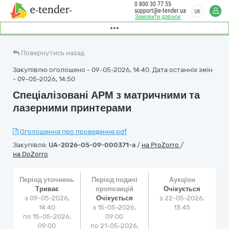
0 800 30 77 55
support@e-tender.ua
UK
Замовити дзвінок
Повернутись назад
Закупівлю оголошено - 09-05-2026, 14:40. Дата останніх змін
- 09-05-2026, 14:50
Спеціалізовані АРМ з матричними та
лазерними принтерами
Оголошення про проведення.pdf
Закупівля:
UA-2026-05-09-000371-a
/
на ProZorro
/
на DoZorro
Період уточнень
Період подачі
Аукціон
Триває
пропозицій
Очікується
з 09-05-2026,
Очікується
з
22-05-2026,
14:40
з 15-05-2026,
13:45
по 15-05-2026,
09:00
09:00
по 21-05-2026,