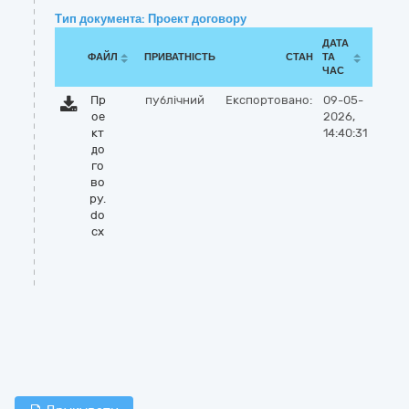
Тип документа: Проект договору
ДАТА
ФАЙЛ
ПРИВАТНІСТЬ
СТАН
ТА
ЧАС
Пр
публічний
Експортовано:
09-05-
ое
2026,
кт
14:40:31
до
го
во
ру.
do
cx