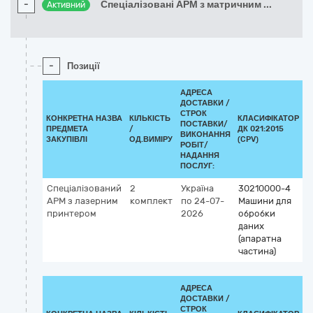
-
Спеціалізовані АРМ з матричним
...
Активний
-
Позиції
АДРЕСА
ДОСТАВКИ /
СТРОК
КОНКРЕТНА НАЗВА
КІЛЬКІСТЬ
КЛАСИФІКАТОР
ПОСТАВКИ/
ПРЕДМЕТА
/
ДК 021:2015
К
ВИКОНАННЯ
ЗАКУПІВЛІ
ОД.ВИМІРУ
(CPV)
РОБІТ/
НАДАННЯ
ПОСЛУГ:
Спеціалізований
2
Україна
30210000-4
АРМ з лазерним
комплект
по 24-07-
Машини для
принтером
2026
обробки
даних
(апаратна
частина)
АДРЕСА
ДОСТАВКИ /
СТРОК