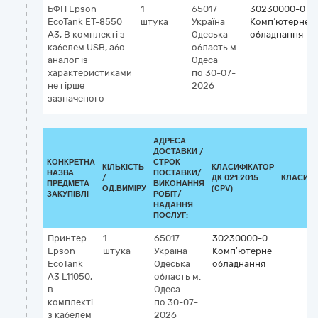
БФП Epson
1
65017
30230000-0
EcoTank ET-8550
штука
Україна
Комп’ютерне
А3, В комплекті з
Одеська
обладнання
кабелем USB, або
область
м.
аналог із
Одеса
характеристиками
по 30-07-
не гірше
2026
зазначеного
АДРЕСА
ДОСТАВКИ /
КОНКРЕТНА
СТРОК
КІЛЬКІСТЬ
КЛАСИФІКАТОР
НАЗВА
ПОСТАВКИ/
/
ДК 021:2015
КЛАСИФІ
ПРЕДМЕТА
ВИКОНАННЯ
ОД.ВИМІРУ
(CPV)
ЗАКУПІВЛІ
РОБІТ/
НАДАННЯ
ПОСЛУГ:
Принтер
1
65017
30230000-0
Epson
штука
Україна
Комп’ютерне
EcoTank
Одеська
обладнання
A3 L11050,
область
м.
в
Одеса
комплекті
по 30-07-
з кабелем
2026