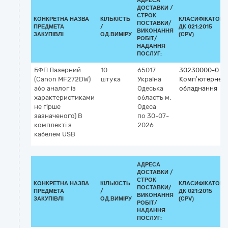
АДРЕСА
ДОСТАВКИ /
СТРОК
КОНКРЕТНА НАЗВА
КІЛЬКІСТЬ
КЛАСИФІКАТОР
ПОСТАВКИ/
ПРЕДМЕТА
/
ДК 021:2015
ВИКОНАННЯ
ЗАКУПІВЛІ
ОД.ВИМІРУ
(CPV)
РОБІТ/
НАДАННЯ
ПОСЛУГ:
БФП Лазерний
10
65017
30230000-0
(Canon MF272DW)
штука
Україна
Комп’ютерне
або аналог із
Одеська
обладнання
характеристиками
область
м.
не гірше
Одеса
зазначеного) В
по 30-07-
комплекті з
2026
кабелем USB
АДРЕСА
ДОСТАВКИ /
СТРОК
КОНКРЕТНА НАЗВА
КІЛЬКІСТЬ
КЛАСИФІКАТОР
ПОСТАВКИ/
ПРЕДМЕТА
/
ДК 021:2015
ВИКОНАННЯ
ЗАКУПІВЛІ
ОД.ВИМІРУ
(CPV)
РОБІТ/
НАДАННЯ
ПОСЛУГ: