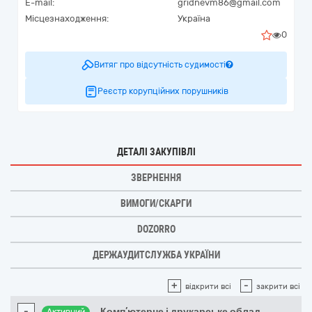
E-mail:
gridnevm86@gmail.com
Місцезнаходження:
Україна
0
Витяг про відсутність судимості
Реєстр корупційних порушників
ДЕТАЛІ ЗАКУПІВЛІ
ЗВЕРНЕННЯ
ВИМОГИ/СКАРГИ
DOZORRO
ДЕРЖАУДИТСЛУЖБА УКРАЇНИ
+
-
відкрити всі
закрити всі
-
Комп’ютерне і друкарське облад
...