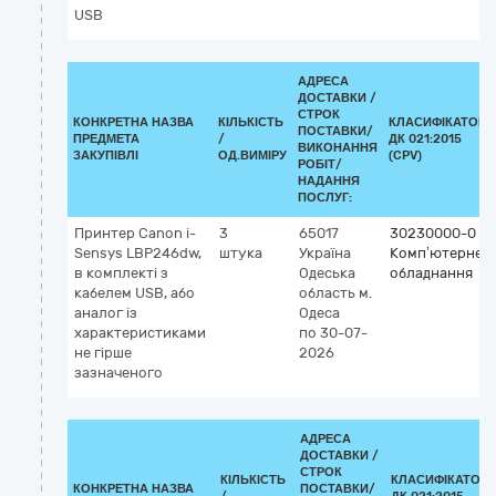
USB
АДРЕСА
ДОСТАВКИ /
СТРОК
КОНКРЕТНА НАЗВА
КІЛЬКІСТЬ
КЛАСИФІКАТОР
ПОСТАВКИ/
ПРЕДМЕТА
/
ДК 021:2015
ВИКОНАННЯ
ЗАКУПІВЛІ
ОД.ВИМІРУ
(CPV)
РОБІТ/
НАДАННЯ
ПОСЛУГ:
Принтер Canon i-
3
65017
30230000-0
Sensys LBP246dw,
штука
Україна
Комп’ютерне
в комплекті з
Одеська
обладнання
кабелем USB, або
область
м.
аналог із
Одеса
характеристиками
по 30-07-
не гірше
2026
зазначеного
АДРЕСА
ДОСТАВКИ /
СТРОК
КІЛЬКІСТЬ
КЛАСИФІКАТОР
КОНКРЕТНА НАЗВА
ПОСТАВКИ/