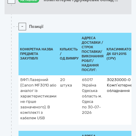
Активний
-
Позиції
АДРЕСА
ДОСТАВКИ /
СТРОК
КОНКРЕТНА НАЗВА
КІЛЬКІСТЬ
КЛАСИФІКАТОР
ПОСТАВКИ/
ПРЕДМЕТА
/
ДК 021:2015
ВИКОНАННЯ
ЗАКУПІВЛІ
ОД.ВИМІРУ
(CPV)
РОБІТ/
НАДАННЯ
ПОСЛУГ:
БФП Лазерний
20
65017
30230000-0
(Canon MF3010 або
штука
Україна
Комп’ютерне
аналог із
Одеська
обладнання
характеристиками
область
м.
не гірше
Одеса
зазначеного). В
по 30-07-
комплекті з
2026
кабелем USB