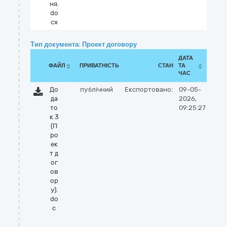
ня.
do
cx
Тип документа: Проект договору
ДАТА
ФАЙЛ
ПРИВАТНІСТЬ
СТАН
ТА
ЧАС
До
публічний
Експортовано:
09-05-
да
2026,
то
09:25:27
к 3
(П
ро
ек
т д
ог
ов
ор
у).
do
c