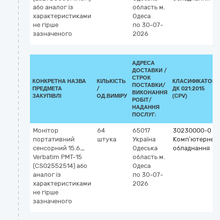
або аналог із
область
м.
характеристиками
Одеса
не гірше
по 30-07-
зазначеного
2026
АДРЕСА
ДОСТАВКИ /
СТРОК
КОНКРЕТНА НАЗВА
КІЛЬКІСТЬ
КЛАСИФІКАТОР
ПОСТАВКИ/
ПРЕДМЕТА
/
ДК 021:2015
ВИКОНАННЯ
ЗАКУПІВЛІ
ОД.ВИМІРУ
(CPV)
РОБІТ/
НАДАННЯ
ПОСЛУГ:
Монітор
64
65017
30230000-0
портативний
штука
Україна
Комп’ютерне
сенсорний 15.6_
Одеська
обладнання
Verbatim PMT-15
область
м.
(CS02552514) або
Одеса
аналог із
по 30-07-
характеристиками
2026
не гірше
зазначеного