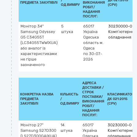
/
ДК 021:2015
ПРЕДМЕТА ЗАКУПІВЛІ
ВИКОНАННЯ
ОД.ВИМІРУ
(CPV)
РОБІТ/
НАДАННЯ
ПОСЛУГ:
Монітор 34"
5
65017
30230000-0
Samsung Odyssey
штука
Україна
Комп’ютерне
G5 C34G55T
Одеська
обладнання
(LC34G55TWWIXUA)
область
м.
або аналог із
Одеса
характеристиками
по 30-07-
не гірше
2026
зазначеного
АДРЕСА
ДОСТАВКИ /
СТРОК
КОНКРЕТНА НАЗВА
КІЛЬКІСТЬ
КЛАСИФІКАТОР
ПОСТАВКИ/
ПРЕДМЕТА
/
ДК 021:2015
ВИКОНАННЯ
ЗАКУПІВЛІ
ОД.ВИМІРУ
(CPV)
РОБІТ/
НАДАННЯ
ПОСЛУГ:
Монітор 27"
14
65017
30230000-0
Samsung S27D300
штука
Україна
Комп’ютерне
(LS27D300GAIXUA)
Одеська
обладнання