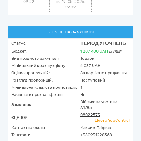
09:22
по 19-05-2026,
09:22
СПРОЩЕНА ЗАКУПІВЛЯ
ПЕРІОД УТОЧНЕНЬ
Статус:
Бюджет:
1 207 400
UAH
(з ПДВ)
Вид предмету закупівлі:
Товари
Мінімальний крок аукціону:
6 037 UAH
Оцінка пропозицій:
За вартістю придбання
Розгляд пропозицій:
Поступовий
Мінімальна кількість пропозицій:
1
Наявність прекваліфікації:
Ні
Військова частина
Замовник:
А1785
08022573
ЄДРПОУ:
Досьє YouControl
Контактна особа:
Максим Гріднєв
Телефон:
+380931228368