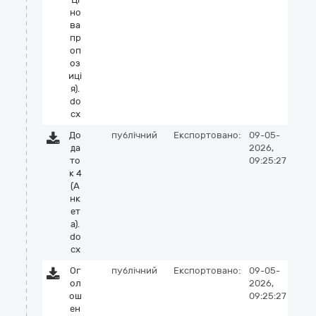
но
ва
пр
оп
оз
иці
я).
do
cx
До
публічний
Експортовано:
09-05-
да
2026,
то
09:25:27
к 4
(А
нк
ет
а).
do
cx
Ог
публічний
Експортовано:
09-05-
ол
2026,
ош
09:25:27
ен