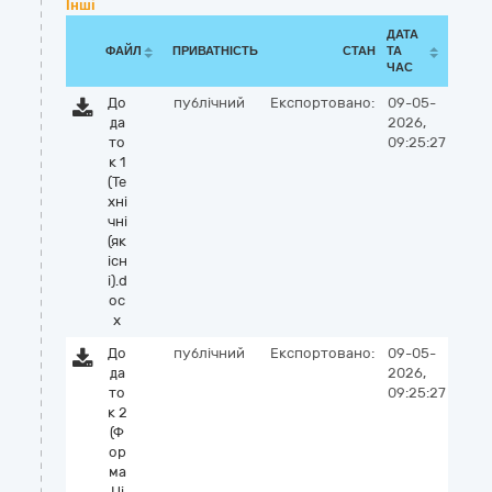
Інші
ДАТА
ФАЙЛ
ПРИВАТНІСТЬ
СТАН
ТА
ЧАС
До
публічний
Експортовано:
09-05-
да
2026,
то
09:25:27
к 1
(Те
хні
чні
(як
існ
і).d
oc
x
До
публічний
Експортовано:
09-05-
да
2026,
то
09:25:27
к 2
(Ф
ор
ма
Ці