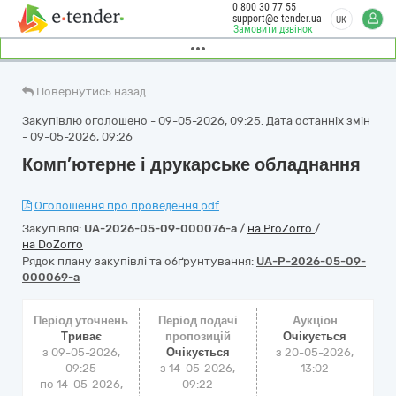
0 800 30 77 55
support@e-tender.ua
UK
Замовити дзвінок
Повернутись назад
Закупівлю оголошено - 09-05-2026, 09:25. Дата останніх змін
- 09-05-2026, 09:26
Комп’ютерне і друкарське обладнання
Оголошення про проведення.pdf
Закупівля:
UA-2026-05-09-000076-a
/
на ProZorro
/
на DoZorro
Рядок плану закупівлі та обґрунтування:
UA-P-2026-05-09-
000069-a
Період уточнень
Період подачі
Аукціон
Триває
пропозицій
Очікується
з 09-05-2026,
Очікується
з
20-05-2026,
09:25
з 14-05-2026,
13:02
по 14-05-2026,
09:22