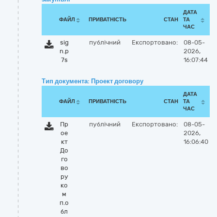
ДАТА
ФАЙЛ
ПРИВАТНІСТЬ
СТАН
ТА
ЧАС
sig
публічний
Експортовано:
08-05-
n.p
2026,
7s
16:07:44
Тип документа: Проект договору
ДАТА
ФАЙЛ
ПРИВАТНІСТЬ
СТАН
ТА
ЧАС
Пр
публічний
Експортовано:
08-05-
ое
2026,
кт
16:06:40
До
го
во
ру
ко
м
п.о
бл