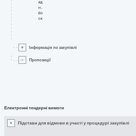
ад
н..
do
cx
+
Інформація по закупівлі
-
Пропозиції
Електронні тендерні вимоги
+
Підстави для відмови в участі у процедурі закупівлі