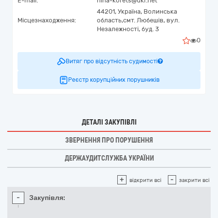
E-mail:
nina-korets@ukr.net
44201,
Україна
,
Волинська
Місцезнаходження:
область,
смт. Любешів,
вул.
Незалежності, буд. 3
0
Витяг про відсутність судимості
Реєстр корупційних порушників
ДЕТАЛІ ЗАКУПІВЛІ
ЗВЕРНЕННЯ ПРО ПОРУШЕННЯ
ДЕРЖАУДИТСЛУЖБА УКРАЇНИ
+
-
відкрити всі
закрити всі
-
Закупівля: