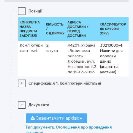
-
Позиції
КОНКРЕТНА
АДРЕСА
КІЛЬКІСТЬ
КЛАСИФІКАТОР
НАЗВА
ДОСТАВКИ /
/
ДК 021:2015
К
ПРЕДМЕТА
ПЕРІОД
ОД.ВИМІРУ
(CPV)
ЗАКУПІВЛІ
ДОСТАВКИ
Комп'ютери
2
44201
,
Україна
30210000-4
настільні
штука
,
Волинська
Машини для
область
,
обробки
Любешів
,
вул.
даних
Незалежності,3
(апаратна
по 15-06-2026
частина)
+
Специфікація 1: Комп'ютери настільні
-
Документи
Завантажити архівом
Тип документа: Оголошення про проведення
закупівлі