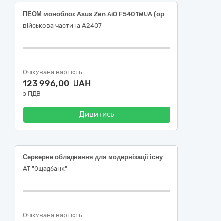
ПЕОМ моноблок Asus Zen AiO F5401WUA (оригінал або еквівалент)
військова частина А2407
Очікувана вартість
123 996,00 UAH
з ПДВ
Дивитись
Серверне обладнання для модернізації існуючого апаратно-програмного комплексу «Система резервного копіювання та відновлення даних в АТ «Ощадбанк»
АТ "Ощадбанк"
Очікувана вартість