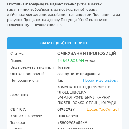
Поставка (передача) та відвантаження (у т.ч. в межах
гарантійних зобов’язань, за необхідністю) Товару
здійснюється силами, засобами, транспортом Продавця та за
рахунок Продавця на адресу Покупця: Україна, селище
Любешів, вул. Незалежності, 3.
ЗАПИТ (ЦІНИ) ПРОПОЗИЦІЙ
ОЧІКУВАННЯ ПРОПОЗИЦІЙ
Статус:
Бюджет:
44 848,80
UAH
(з ПДВ)
Вид предмету закупівлі:
Товари
Оцінка пропозицій:
За вартістю придбання
Попередній етап:
Так
Перейти до відбору
КОМУНАЛЬНЕ ПІДПРИЄМСТВО
"ЛЮБЕШІВСЬКА
Замовник:
БАГАТОПРОФІЛЬНА ЛІКАРНЯ"
ЛЮБЕШІВСЬКОЇ СЕЛИЩНОЇ РАДИ
ЄДРПОУ:
01982927
Досьє YouControl
Контактна особа:
Ніна Корець
Телефон:
+380996365649