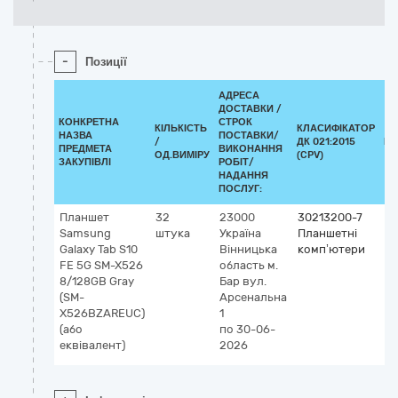
-
Позиції
АДРЕСА
ДОСТАВКИ /
КОНКРЕТНА
СТРОК
КІЛЬКІСТЬ
КЛАСИФІКАТОР
НАЗВА
ПОСТАВКИ/
/
ДК 021:2015
КЛ
ПРЕДМЕТА
ВИКОНАННЯ
ОД.ВИМІРУ
(CPV)
ЗАКУПІВЛІ
РОБІТ/
НАДАННЯ
ПОСЛУГ:
Планшет
32
23000
30213200-7
Samsung
штука
Україна
Планшетні
Galaxy Tab S10
Вінницька
комп’ютери
FE 5G SM-X526
область
м.
8/128GB Gray
Бар
вул.
(SM-
Арсенальна
X526BZAREUC)
1
(або
по 30-06-
еквівалент)
2026