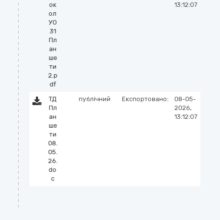
ок
13:12:07
ол
УО
31
Пл
ан
ше
ти
2.p
df
ТД
публічний
Експортовано:
08-05-
Пл
2026,
ан
13:12:07
ше
ти
08.
05.
26.
do
c