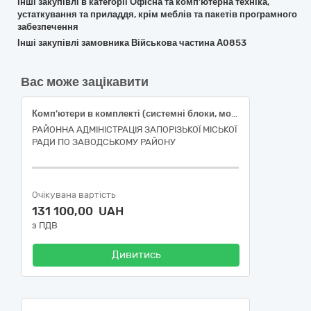
Інші закупівлі в категорії Офісна та комп’ютерна техніка,
устаткування та приладдя, крім меблів та пакетів програмного
забезпечення
Інші закупівлі замовника Військова частина А0853
Вас може зацікавити
Комп’ютери в комплекті (системні блоки, монітори, Microsoft Windows 11 Pro x64 Ukrainian, Microsoft Office 2021 Pro+ x64 Ukrainian)
РАЙОННА АДМІНІСТРАЦІЯ ЗАПОРІЗЬКОЇ МІСЬКОЇ
РАДИ ПО ЗАВОДСЬКОМУ РАЙОНУ
Очікувана вартість
131 100,00 UAH
з ПДВ
Дивитись