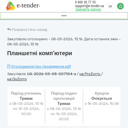
0 800 30 77 55
support@e-tender.ua
UK
Замовити дзвінок
Повернутись назад
Закупівлю оголошено - 08-05-2026, 13:16. Дата останніх змін -
08-05-2026, 13:16
Планшетні комп’ютери
Оголошення про проведення.pdf
Закупівля:
UA-2026-05-08-007104-a
/
на ProZorro
/
на DoZorro
Період уточнень
Період подачі
Аукціон
Триває
пропозицій
Очікується
з 08-05-2026, 13:16
Триває
з
18-05-2026, 15:08
по 13-05-2026,
з 08-05-2026, 13:16
00:00
по 16-05-2026,
00:00