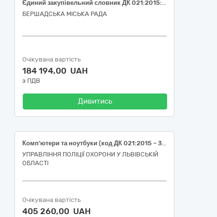
Єдиний закупівельний словник ДК 021:2015: 30210000-4 Машини для обробки даних (апаратна частина)(ноутбук)
БЕРШАДСЬКА МІСЬКА РАДА
Очікувана вартість
184 194,00 UAH
з ПДВ
Дивитись
Комп’ютери та ноутбуки (код ДК 021:2015 – 30210000-4 – «Машини для обробки даних (апаратна частина)», уточнюючі коди ДК 021:2015 – 30213000-5 – «Персональні комп’ютери», 30213100-6 «Портативні комп’ютери»)
УПРАВЛІННЯ ПОЛІЦІЇ ОХОРОНИ У ЛЬВІВСЬКІЙ
ОБЛАСТІ
Очікувана вартість
405 260,00 UAH