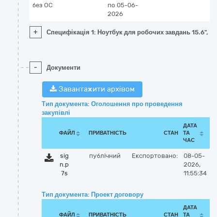
без ОС
по 05-06-
2026
+
Специфікація 1: Ноутбук для робочих завдань 15.6", Int
-
Документи
Завантажити архівом
Тип документа: Оголошення про проведення
закупівлі
ДАТА
ФАЙЛ
ПРИВАТНІСТЬ
СТАН
ТА
ЧАС
sig
публічний
Експортовано:
08-05-
n.p
2026,
7s
11:55:34
Тип документа: Проект договору
ДАТА
ФАЙЛ
ПРИВАТНІСТЬ
СТАН
ТА