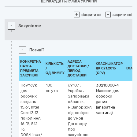
ДЕРЖАУДИТСЛУЖБА УКРАЇНИ
+
-
відкрити всі
закрити всі
-
Закупівля:
-
Позиції
КОНКРЕТНА
АДРЕСА
КІЛЬКІСТЬ
КЛАСИФІКАТОР
НАЗВА
ДОСТАВКИ /
/
ДК 021:2015
КЛАСИ
ПРЕДМЕТА
ПЕРІОД
ОД.ВИМІРУ
(CPV)
ЗАКУПІВЛІ
ДОСТАВКИ
Ноутбук
100
69107
,
30210000-4
для
штука
Україна
,
Машини для
робочих
Запорізька
обробки
завдань
область
,
даних
15.6", Intel
м.Запоріжжя,
(апаратна
Core i3 13-
відповідно
частина)
покоління,
до умов
16 Гб, 512
Договору
Гб,
про
DOS/Linux/
закупівлю