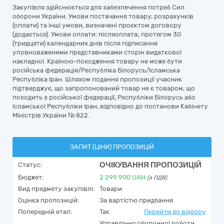
Закупівля здійснюється для забезпечення потреб Сил
оборони України. Умови постачання товару, розрахунків
(оплати) та інші умови, визначені проєктом договору
(додається). Умови оплати: післяоплата; протягом 30
(тридцяти) календарних днів після підписання
уповноваженими представниками сторін видаткової
накладної. Країною-походження товару не може бути
російська федерація/Республіка Білорусь/Ісламська
Республіка Іран. Шляхом подання пропозиції учасник
підтверджує, що запропонований товар не є товаром, що
походить з російської федерації, Республіки Білорусь або
Ісламської Республіки Іран, відповідно до постанови Кабінету
Міністрів України № 822.
ЗАПИТ (ЦІНИ) ПРОПОЗИЦІЙ
ОЧІКУВАННЯ ПРОПОЗИЦІЙ
Статус:
Бюджет:
2 299 900
UAH
(з ПДВ)
Вид предмету закупівлі:
Товари
Оцінка пропозицій:
За вартістю придбання
Попередній етап:
Так
Перейти до відбору
Управління оборонної роботи