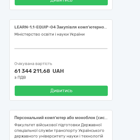
Дивитись
LEARN-1.1-EQUIP-04 Закупівля комп’ютерного обладнання
Міністерство освіти і науки України
Очікувана вартість
61 344 211,68 UAH
з ПДВ
Дивитись
Персональний комп'ютер або моноблок (системний блок/неттоп, монітор, клавіатура, маніпулятор "миша", операційна система W11)
Факультет військової підготовки Державної
спеціальної служби транспорту Українського
державного університету науки і технологій