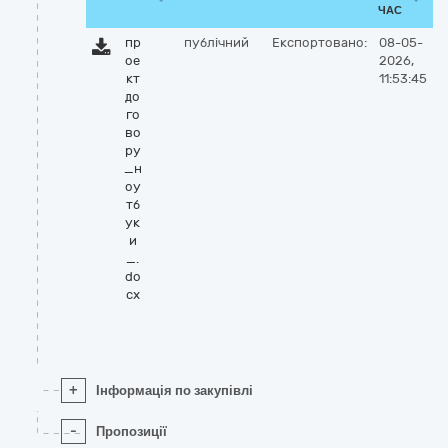
ЧАС
пр
публічний
Експортовано:
08-05-
ое
2026,
кт
11:53:45
до
го
во
ру
_н
оу
тб
ук
и
_.
do
cx
+
Інформація по закупівлі
-
Пропозиції