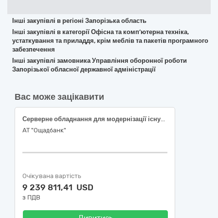
Інші закупівлі в регіоні Запорізька область
Інші закупівлі в категорії Офісна та комп’ютерна техніка,
устаткування та приладдя, крім меблів та пакетів програмного
забезпечення
Інші закупівлі замовника Управління оборонної роботи
Запорізької обласної державної адміністрації
Вас може зацікавити
Серверне обладнання для модернізації існуючого апаратно-програмного комплексу «Система резервного копіювання та відновлення даних в АТ «Ощадбанк»
АТ "Ощадбанк"
Очікувана вартість
9 239 811,41 USD
з ПДВ