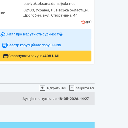
pavlyuk.oksana.dsns@ukr.net
82100,
Україна
,
Львівська область,
м.
ня:
Дрогобич,
вул. Спортивна, 44
0
Витяг про відсутність судимості
Реєстр корупційних порушників
Сформувати рахунок
408 UAH
+
-
відкрити всі
закрити всі
Аукціон
очікується
з
18-05-2026, 14:27