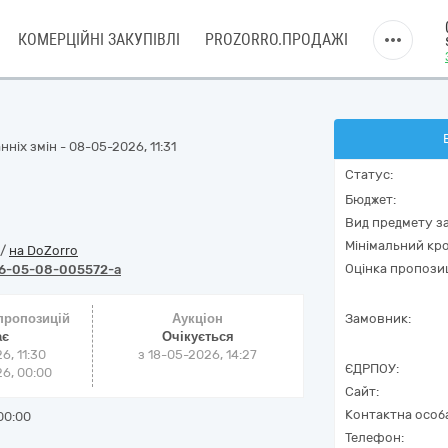
КОМЕРЦІЙНІ ЗАКУПІВЛІ
PROZORRO.ПРОДАЖІ
ніх змін - 08-05-2026, 11:31
Статус:
Бюджет:
Вид предмету за
Мінімальний кро
/
на DoZorro
Оцінка пропозиц
6-05-08-005572-a
 пропозицій
Аукціон
Замовник:
ає
Очікується
6, 11:30
з
18-05-2026, 14:27
ЄДРПОУ:
6, 00:00
Сайт:
Контактна особ
00:00
Телефон: