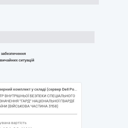
о забезпечення
звичайних ситуацій
Серверний комплект у складі (сервер Dell PowerEdge R940xa; шафа Kinga 22U 19”; ДБЖ APC Smart-UPS CRM 2000VA LCD SMC20001-2U; комутатор MikroTik CRS326-24G-2S+RM; маршрутизатор MikroTik RB4011iGS+RM; точка доступу MikroTik cAP AX cAPGi-5HaxD2HaxD; блок розеток 19” на 8 розеток, шнур 1.8 м, із вимикачем Kingda KD-GER(16) N1008WKPDY30W19A; комплект кріплень; жорсткий диск Dell HDD 4TB (5JH5X); накопичувач SSD 512G WD SN740 M.2 2230 PCI 4.0 x4 3D TLC) або еквівалент
ТР ВНУТРІШНЬОЇ БЕЗПЕКИ СПЕЦІАЛЬНОГО
ЗНАЧЕННЯ "ГАРД" НАЦІОНАЛЬНОЇ ГВАРДІЇ
АЇНИ (ВІЙСЬКОВА ЧАСТИНА 3158)
увана вартість