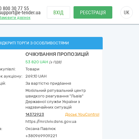
0 800 30 77 55
support@e-tender.ua
ВХІД
РЕЄСТРАЦІЯ
UK
Замовити дзвінок
ВІДКРИТІ ТОРГИ З ОСОБЛИВОСТЯМИ
ОЧІКУВАННЯ ПРОПОЗИЦІЙ
53 820
UAH
(з ПДВ)
купівлі:
Товари
к аукціону:
269,10 UAH
ій:
За вартістю придбання
Мобільний рятувальний центр
швидкого реагування "Львів"
Державної служби України з
надзвичайних ситуацій
14372923
Досьє YouControl
https://mrclviv.dsns.gov.ua
а:
Оксана Павлюк
+380969909221