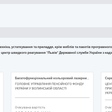
 техніка, устаткування та приладдя, крім меблів та пакетів програмног
 центр швидкого реагування "Львів" Державної служби України з над
Багатофункціональний кольоровий лазерний пристрій формату А3 (ДК 021:2015 — 30230000-0 Комп’ютерне обладнання)
ГОЛОВНЕ УПРАВЛІННЯ ПЕНСІЙНОГО ФОНДУ
ЦЕН
УКРАЇНИ У ВОЛИНСЬКІЙ ОБЛАСТІ
ПРИ
УКР
Очікувана вартість
Очік