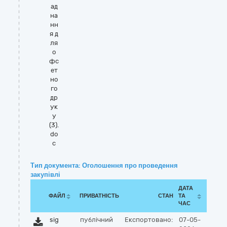
ад
на
нн
я д
ля
о
фс
ет
но
го
др
ук
у
(3).
do
c
Тип документа: Оголошення про проведення
закупівлі
ДАТА
ФАЙЛ
ПРИВАТНІСТЬ
СТАН
ТА
ЧАС
sig
публічний
Експортовано:
07-05-