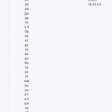
20
14:43:53
26
До
да
то
к 3
Пр
оє
кт
до
го
во
ру
Фо
то
ко
пі
юв
ал
ьн
е т
а п
олі
гр