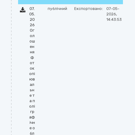
07.
публічний
Експортовано:
07-05-
05.
2026,
20
14:43:53
26
Ог
ол
ош
ен
ня
ф
от
ок
опі
юв
ал
ьн
е т
а п
олі
гр
аф
ічн
е о
бл