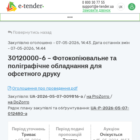
0 800 30 77 55
support@e-tender.ua
UK
Замовити дзвінок
Повернутись назад
Закупівлю оголошено - 07-05-2026, 14:43. Дата останніх змін
- 07-05-2026, 14:44
30120000-6 – Фотокопіювальне та
поліграфічне обладнання для
офсетного друку
Оголошення про проведення.pdf
Закупівля:
UA-2026-05-07-009816-a
/
на ProZorro
/
на DoZorro
Рядок плану закупівлі та обґрунтування:
UA-P-2026-05-07-
012480-a
Період уточнень
Період подачі
Аукціон
Триває
пропозицій
Очікується