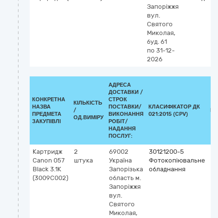
Запоріжжя
вул.
Святого
Миколая,
буд. 61
по 31-12-
2026
АДРЕСА
ДОСТАВКИ /
КОНКРЕТНА
СТРОК
КІЛЬКІСТЬ
НАЗВА
ПОСТАВКИ/
КЛАСИФІКАТОР ДК
/
КЛ
ПРЕДМЕТА
ВИКОНАННЯ
021:2015 (CPV)
ОД.ВИМІРУ
ЗАКУПІВЛІ
РОБІТ/
НАДАННЯ
ПОСЛУГ:
Картридж
2
69002
30121200-5
Canon 057
штука
Україна
Фотокопіювальне
Black 3.1К
Запорізька
обладнання
(3009С002)
область
м.
Запоріжжя
вул.
Святого
Миколая,