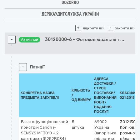
DOZORRO
ДЕРЖАУДИТСЛУЖБА УКРАЇНИ
+
-
відкрити всі
закрити всі
-
30120000-6 – Фотокопіювальне т
...
Активний
-
Позиції
АДРЕСА
ДОСТАВКИ /
СТРОК
КІЛЬКІСТЬ
КОНКРЕТНА НАЗВА
ПОСТАВКИ/
КЛАСИФІКА
/
ПРЕДМЕТА ЗАКУПІВЛІ
ВИКОНАННЯ
021:2015 (C
ОД.ВИМІРУ
РОБІТ/
НАДАННЯ
ПОСЛУГ:
Багатофункціональний
5
69002
30121300
пристрій Canon i-
штука
Україна
Копіювал
SENSYS MF3010 + 2
Запорізька
розмножу
картриджа (5252В034)
область
м.
обладнан