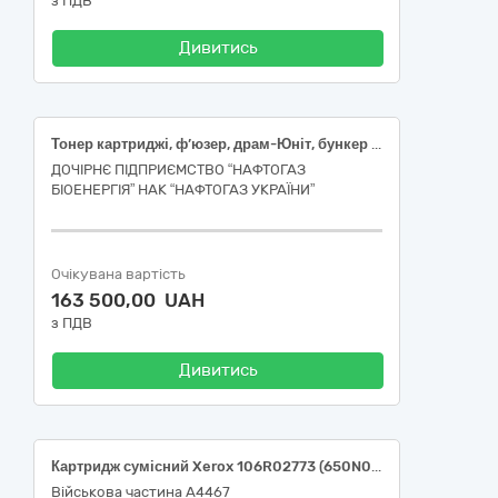
з ПДВ
Дивитись
Тонер картриджі, ф’юзер, драм-Юніт, бункер для відпрацьованого тонера
ДОЧІРНЄ ПІДПРИЄМСТВО “НАФТОГАЗ
БІОЕНЕРГІЯ” НАК “НАФТОГАЗ УКРАЇНИ”
Очікувана вартість
163 500,00 UAH
з ПДВ
Дивитись
Картридж сумісний Xerox 106R02773 (650N05407), 30120000-6 Фотокопіювальне та поліграфічне обладнання для офсетного друку за ДК 021:2015 Єдиного закупівельного словника
Військова частина А4467