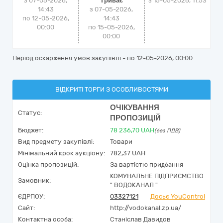
з 07-05-2026,
Триває
з
15-05-2026, 11:53
14:43
з 07-05-2026,
по 12-05-2026,
14:43
00:00
по 15-05-2026,
00:00
Період оскарження умов закупівлі - по
12-05-2026, 00:00
ВІДКРИТІ ТОРГИ З ОСОБЛИВОСТЯМИ
ОЧІКУВАННЯ
Статус:
ПРОПОЗИЦІЙ
Бюджет:
78 236,70
UAH
(без ПДВ)
Вид предмету закупівлі:
Товари
Мінімальний крок аукціону:
782,37 UAH
Оцінка пропозицій:
За вартістю придбання
КОМУНАЛЬНЕ ПІДПРИЄМСТВО
Замовник:
" ВОДОКАНАЛ "
ЄДРПОУ:
03327121
Досьє YouControl
Сайт:
http://vodokanal.zp.ua/
Контактна особа:
Станіслав Давидов