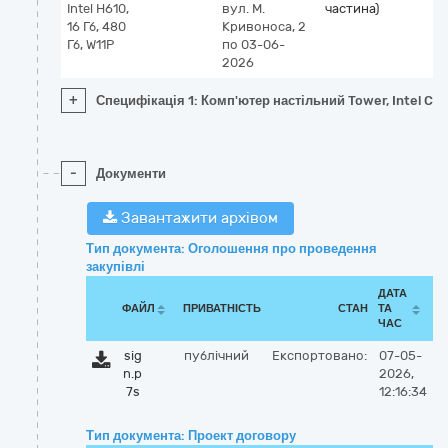
Intel H610,
вул. М.
частина)
16 Гб, 480
Кривоноса, 2
Гб, W11P
по 03-06-
2026
+
Специфікація 1: Комп'ютер настільний Tower, Intel Core 
-
Документи
Завантажити архівом
Тип документа: Оголошення про проведення
закупівлі
ДАТА
ФАЙЛ
ПРИВАТНІСТЬ
СТАН
ТА
ЧАС
sig
публічний
Експортовано:
07-05-
n.p
2026,
7s
12:16:34
Тип документа: Проект договору