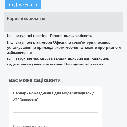
Друкувати
Корисні посилання
Інші закупівлі в регіоні Тернопільська область
Інші закупівлі в категорії Офісна та комп’ютерна техніка,
устаткування та приладдя, крім меблів та пакетів програмного
забезпечення
Інші закупівлі замовника Тернопільський національний
педагогічний університет імені Володимира Гнатюка
Вас може зацікавити
Серверне обладнання для модернізації існуючого апаратно-програмного комплексу «Система резервного копіювання та відновлення даних в АТ «Ощадбанк»
АТ "Ощадбанк"
Очікувана вартість