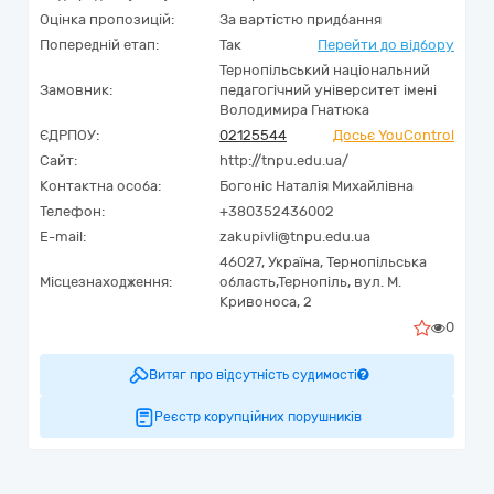
Оцінка пропозицій:
За вартістю придбання
Попередній етап:
Так
Перейти до відбору
Тернопільський національний
Замовник:
педагогічний університет імені
Володимира Гнатюка
ЄДРПОУ:
02125544
Досьє YouControl
Сайт:
http://tnpu.edu.ua/
Контактна особа:
Богоніс Наталія Михайлівна
Телефон:
+380352436002
E-mail:
zakupivli@tnpu.edu.ua
46027,
Україна
,
Тернопільська
Місцезнаходження:
область,
Тернопіль,
вул. М.
Кривоноса, 2
0
Витяг про відсутність судимості
Реєстр корупційних порушників