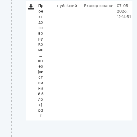
Пр
публічний
Експортовано:
07-05-
ое
2026,
кт
12:14:51
до
го
во
ру
Ко
мп
_
ют
ер
(си
ст
ем
ни
й б
ло
к).
pd
f