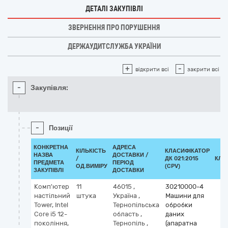
ДЕТАЛІ ЗАКУПІВЛІ
ЗВЕРНЕННЯ ПРО ПОРУШЕННЯ
ДЕРЖАУДИТСЛУЖБА УКРАЇНИ
+
-
відкрити всі
закрити всі
-
Закупівля:
-
Позиції
КОНКРЕТНА
АДРЕСА
КІЛЬКІСТЬ
КЛАСИФІКАТОР
НАЗВА
ДОСТАВКИ /
/
ДК 021:2015
КЛА
ПРЕДМЕТА
ПЕРІОД
ОД.ВИМІРУ
(CPV)
ЗАКУПІВЛІ
ДОСТАВКИ
Комп'ютер
11
46015
,
30210000-4
настільний
штука
Україна
,
Машини для
Tower, Intel
Тернопільська
обробки
Core i5 12-
область
,
даних
покоління,
Тернопіль
,
(апаратна