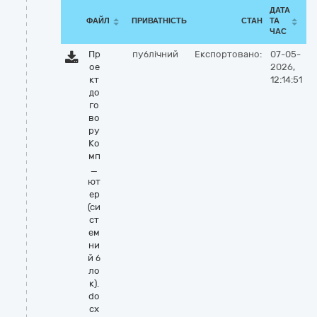
ДАТА
ФАЙЛ
ПРИВАТНІСТЬ
СТАН
ТА
ЧАС
Пр
публічний
Експортовано:
07-05-
ое
2026,
кт
12:14:51
до
го
во
ру
Ко
мп
_
ют
ер
(си
ст
ем
ни
й б
ло
к).
do
cx