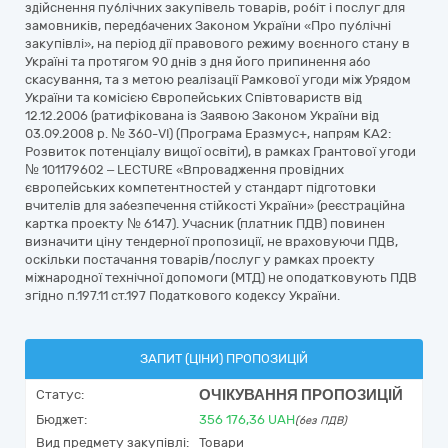
здійснення публічних закупівель товарів, робіт і послуг для
замовників, передбачених Законом України «Про публічні
закупівлі», на період дії правового режиму воєнного стану в
Україні та протягом 90 днів з дня його припинення або
скасування, та з метою реалізації Рамкової угоди між Урядом
України та комісією Європейських Співтовариств від
12.12.2006 (ратифікована із Заявою Законом України від
03.09.2008 р. № 360-VI) (Програма Еразмус+, напрям КА2:
Розвиток потенціалу вищої освіти), в рамках Грантової угоди
№ 101179602 – LECTURE «Впровадження провідних
європейських компетентностей у стандарт підготовки
вчителів для забезпечення стійкості України» (реєстраційна
картка проекту № 6147). Учасник (платник ПДВ) повинен
визначити ціну тендерної пропозиції, не враховуючи ПДВ,
оскільки постачання товарів/послуг у рамках проекту
міжнародної технічної допомоги (МТД) не оподатковують ПДВ
згідно п.197.11 ст.197 Податкового кодексу України.
ЗАПИТ (ЦІНИ) ПРОПОЗИЦІЙ
ОЧІКУВАННЯ ПРОПОЗИЦІЙ
Статус:
Бюджет:
356 176,36
UAH
(без ПДВ)
Вид предмету закупівлі:
Товари