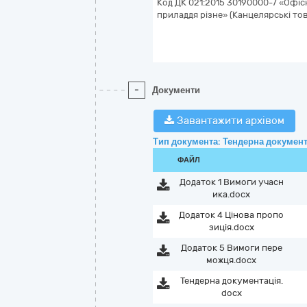
Код ДК 021:2015 30190000-7 «Офіс
приладдя різне» (Канцелярські то
-
Документи
Завантажити архівом
Тип документа: Тендерна документ
ФАЙЛ
Додаток 1 Вимоги учасн
ика.docx
Додаток 4 Цінова пропо
зиція.docx
Додаток 5 Вимоги пере
можця.docx
Тендерна документація.
docx