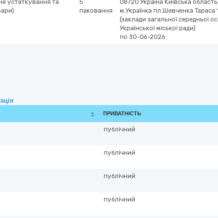
не устаткування та
5
08720
Україна
Київська область
вари)
паковання
м.Українка
пл.Шевченка Тараса 
(заклади загальної середньої ос
Української міської ради)
по 30-06-2026
ація
ПРИВАТНІСТЬ
публічний
публічний
публічний
публічний