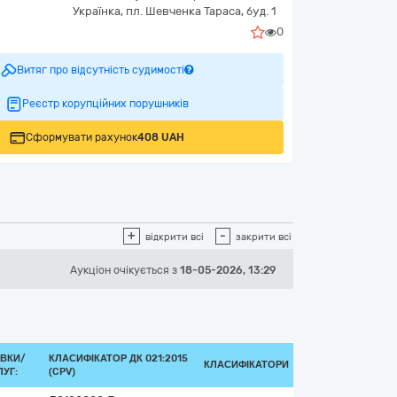
Українка,
пл. Шевченка Тараса, буд. 1
0
Витяг про відсутність судимості
Реєстр корупційних порушників
Сформувати рахунок
408 UAH
+
-
відкрити всі
закрити всі
Аукціон
очікується
з
18-05-2026, 13:29
ВКИ/
КЛАСИФІКАТОР ДК 021:2015
КЛАСИФІКАТОРИ
УГ:
(CPV)