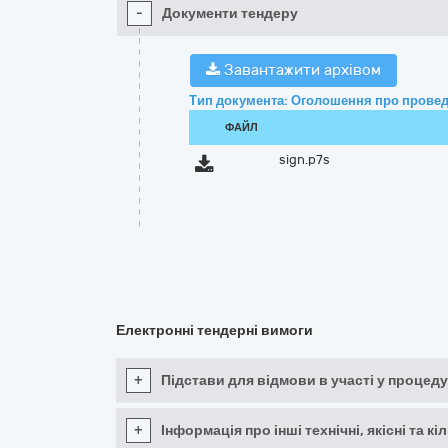
-
Документи тендеру
Завантажити архівом
Тип документа: Оголошення про провед
ФАЙЛ
sign.p7s
Електронні тендерні вимоги
+
Підстави для відмови в участі у процеду
+
Інформація про інші технічні, якісні та 