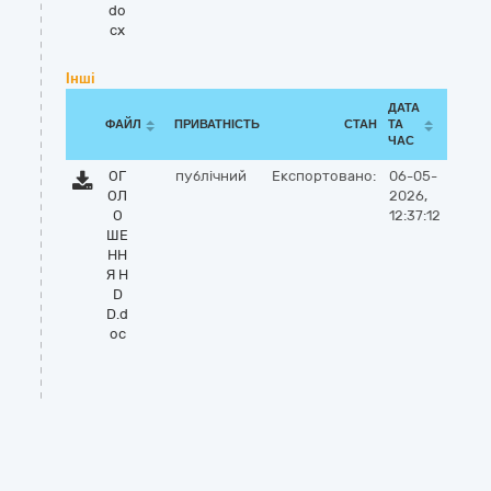
do
cx
Інші
ДАТА
ФАЙЛ
ПРИВАТНІСТЬ
СТАН
ТА
ЧАС
ОГ
публічний
Експортовано:
06-05-
ОЛ
2026,
О
12:37:12
ШЕ
НН
Я H
D
D.d
oc