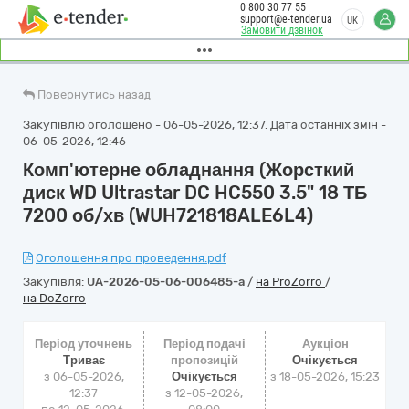
0 800 30 77 55
support@e-tender.ua
UK
Замовити дзвінок
Повернутись назад
Закупівлю оголошено - 06-05-2026, 12:37. Дата останніх змін -
06-05-2026, 12:46
Комп'ютерне обладнання (Жорсткий
диск WD Ultrastar DC HC550 3.5" 18 ТБ
7200 об/хв (WUH721818ALE6L4)
Оголошення про проведення.pdf
Закупівля:
UA-2026-05-06-006485-a
/
на ProZorro
/
на DoZorro
Період уточнень
Період подачі
Аукціон
Триває
пропозицій
Очікується
з 06-05-2026,
Очікується
з
18-05-2026, 15:23
12:37
з 12-05-2026,