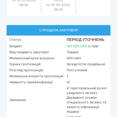
по 12-05-2026,
08:00
08:00
по 15-05-2026,
08:00
СПРОЩЕНА ЗАКУПІВЛЯ
ПЕРІОД УТОЧНЕНЬ
Статус:
Бюджет:
120 000
UAH
(з ПДВ)
Вид предмету закупівлі:
Товари
Мінімальний крок аукціону:
600 UAH
Оцінка пропозицій:
За вартістю придбання
Розгляд пропозицій:
Поступовий
Мінімальна кількість пропозицій:
1
Наявність прекваліфікації:
Ні
4 територіальний вузол
урядового зв'язку
Державної служби
Замовник:
спеціального зв'язку та
захисту інформації
України