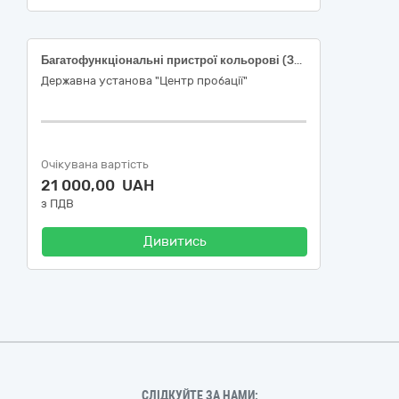
Багатофункціональні пристрої кольорові (Закарпатська область) код CPV згідно з кодом ДК 021:2015: 30230000-0 «Комп’ютерне обладнання»
Державна установа "Центр пробації"
Очікувана вартість
21 000,00 UAH
з ПДВ
Дивитись
СЛІДКУЙТЕ ЗА НАМИ: