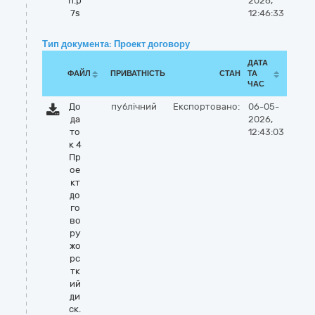
n.p
2026,
7s
12:46:33
Тип документа: Проект договору
ДАТА
ФАЙЛ
ПРИВАТНІСТЬ
СТАН
ТА
ЧАС
До
публічний
Експортовано:
06-05-
да
2026,
то
12:43:03
к 4
Пр
ое
кт
до
го
во
ру
жо
рс
тк
ий
ди
ск.