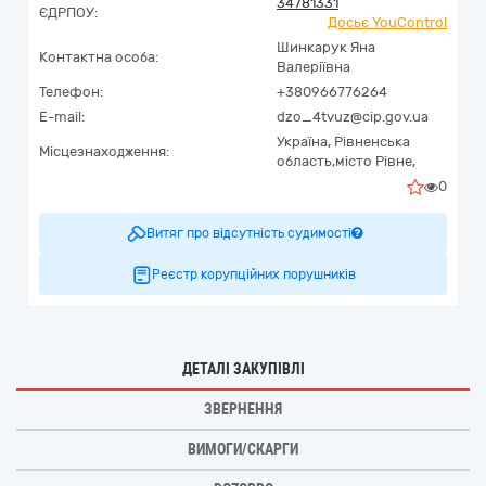
34781331
ЄДРПОУ:
Досьє YouControl
Шинкарук Яна
Контактна особа:
Валеріївна
Телефон:
+380966776264
E-mail:
dzo_4tvuz@cip.gov.ua
Україна
,
Рівненська
Місцезнаходження:
область,
місто Рівне,
0
Витяг про відсутність судимості
Реєстр корупційних порушників
ДЕТАЛІ ЗАКУПІВЛІ
ЗВЕРНЕННЯ
ВИМОГИ/СКАРГИ