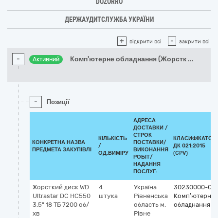
DOZORRO
ДЕРЖАУДИТСЛУЖБА УКРАЇНИ
+
-
відкрити всі
закрити всі
-
Комп'ютерне обладнання (Жорстк
...
Активний
-
Позиції
АДРЕСА
ДОСТАВКИ /
СТРОК
КІЛЬКІСТЬ
КЛАСИФІКАТОР
КОНКРЕТНА НАЗВА
ПОСТАВКИ/
/
ДК 021:2015
ПРЕДМЕТА ЗАКУПІВЛІ
ВИКОНАННЯ
ОД.ВИМІРУ
(CPV)
РОБІТ/
НАДАННЯ
ПОСЛУГ:
Жорсткий диск WD
4
Україна
30230000-0
Ultrastar DC HC550
штука
Рівненська
Комп’ютерне
3.5" 18 ТБ 7200 об/
область
м.
обладнання
хв
Рівне