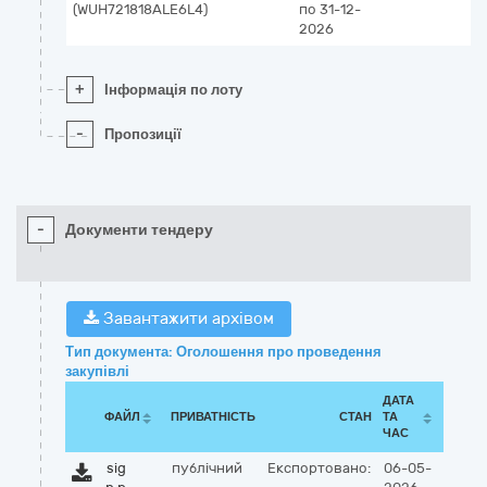
(WUH721818ALE6L4)
по 31-12-
2026
+
Інформація по лоту
-
Пропозиції
-
Документи тендеру
Завантажити архівом
Тип документа: Оголошення про проведення
закупівлі
ДАТА
ФАЙЛ
ПРИВАТНІСТЬ
СТАН
ТА
ЧАС
sig
публічний
Експортовано:
06-05-