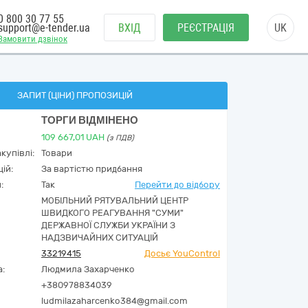
0 800 30 77 55
support@e-tender.ua
ВХІД
РЕЄСТРАЦІЯ
UK
Замовити дзвінок
ЗАПИТ (ЦІНИ) ПРОПОЗИЦІЙ
ТОРГИ ВІДМІНЕНО
109 667,01
UAH
(з ПДВ)
купівлі:
Товари
ій:
За вартістю придбання
:
Так
Перейти до відбору
МОБІЛЬНИЙ РЯТУВАЛЬНИЙ ЦЕНТР
ШВИДКОГО РЕАГУВАННЯ "СУМИ"
ДЕРЖАВНОЇ СЛУЖБИ УКРАЇНИ З
НАДЗВИЧАЙНИХ СИТУАЦІЙ
33219415
Досьє YouControl
а:
Людмила Захарченко
+380978834039
ludmilazaharcenko384@gmail.com