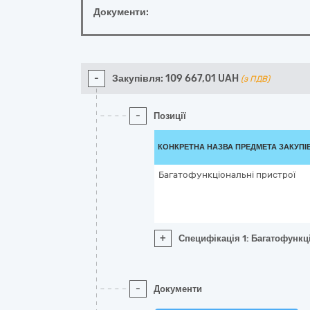
Документи:
-
Закупівля:
109 667,01
UAH
(з ПДВ)
-
Позиції
КОНКРЕТНА НАЗВА ПРЕДМЕТА ЗАКУПІ
Багатофункціональні пристрої
+
Специфікація 1: Багатофункц
-
Документи