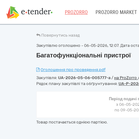
PROZORRO
PROZORRO MARKET
Повернутись назад
Закупівлю оголошено - 06-05-2026, 12:07. Дата оста
Багатофункціональні пристрої
Оголошення про проведення.pdf
Закупівля:
UA-2026-05-06-005777-a
/
на ProZorro
Рядок плану закупівлі та обґрунтування:
UA-P-202
Період подачі
з 06-05-202
по 09-05-202
Товар постачається однією партією.