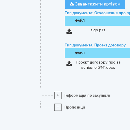
Завантажити архівом
Тип документа: Оголошення про п
ФАЙЛ
sign.p7s
Тип документа: Проект договору
ФАЙЛ
Проєкт договору про за
купівлю БФП.docx
+
Інформація по закупівлі
-
Пропозиції