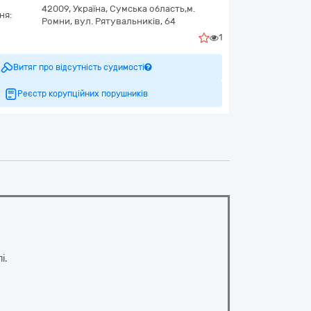
42009,
Україна
,
Сумська область,
м.
ня:
Ромни,
вул. Рятувальників, 64
1
Витяг про відсутність судимості
Реєстр корупційних порушників
і.