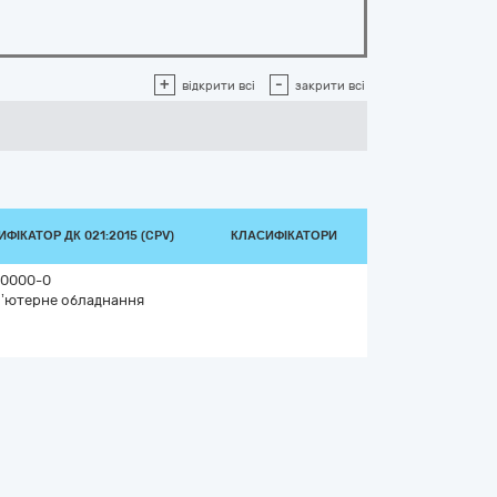
+
-
відкрити всі
закрити всі
ФІКАТОР ДК 021:2015 (CPV)
КЛАСИФІКАТОРИ
0000-0
’ютерне обладнання