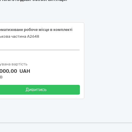
оматизоване робоче місце в комплекті
ькова частина А2648
увана вартість
 000,00 UAH
ДВ
Дивитись