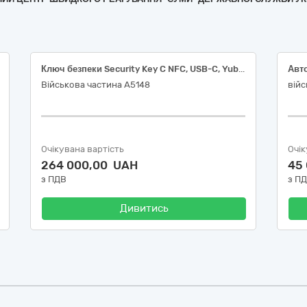
Ключ безпеки Security Key C NFC, USB-C, Yubico
Авт
Військова частина А5148
війс
Очікувана вартість
Очік
264 000,00 UAH
45
з ПДВ
з П
Дивитись