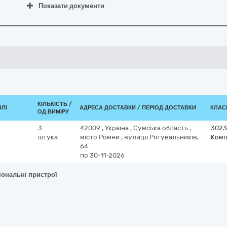
Показати документи
КІЛЬКІСТЬ /
ВЛІ
АДРЕСА ДОСТАВКИ / ПЕРІОД ДОСТАВКИ
КЛАСИ
ОД.ВИМІРУ
3
42009
,
Україна
,
Сумська область
,
3023
штука
місто Ромни
,
вулиця Рятувальників,
Комп
64
по 30-11-2026
іональні пристрої