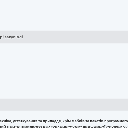
рі закупівлі
 техніка, устаткування та приладдя, крім меблів та пакетів програмног
ЛЬНИЙ ЦЕНТР ШВИДКОГО РЕАГУВАННЯ "СУМИ" ДЕРЖАВНОЇ СЛУЖБИ У