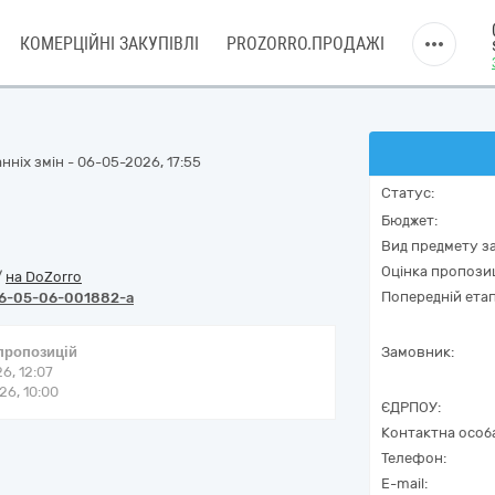
КОМЕРЦІЙНІ ЗАКУПІВЛІ
PROZORRO.ПРОДАЖІ
нніх змін - 06-05-2026, 17:55
Статус:
Бюджет:
Вид предмету за
Оцінка пропозиц
/
на DoZorro
Попередній етап
6-05-06-001882-a
 пропозицій
Замовник:
6, 12:07
6, 10:00
ЄДРПОУ:
Контактна особ
Телефон:
E-mail: