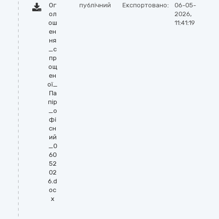
Ог
публічний
Експортовано:
06-05-
ол
2026,
ош
11:41:19
ен
ня
_с
пр
ощ
ен
ої_
Па
пір
_о
фі
сн
ий
_0
60
52
02
6.d
oc
x