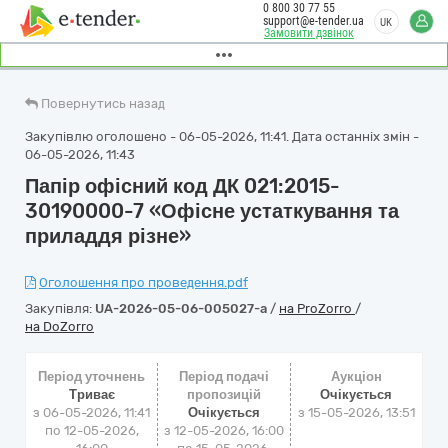
0 800 30 77 55
support@e-tender.ua
UK
Замовити дзвінок
Повернутись назад
Закупівлю оголошено - 06-05-2026, 11:41. Дата останніх змін -
06-05-2026, 11:43
Папір офісний код ДК 021:2015-
30190000-7 «Офісне устаткування та
приладдя різне»
Оголошення про проведення.pdf
Закупівля:
UA-2026-05-06-005027-a
/
на ProZorro
/
на DoZorro
Період уточнень
Період подачі
Аукціон
Триває
пропозицій
Очікується
з 06-05-2026, 11:41
Очікується
з
15-05-2026, 13:51
по 12-05-2026,
з 12-05-2026, 16:00