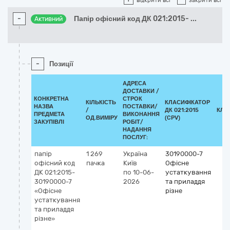
відкрити всі
закрити всі
-
Папір офісний код ДК 021:2015-
...
Активний
-
Позиції
АДРЕСА
ДОСТАВКИ /
КОНКРЕТНА
СТРОК
КІЛЬКІСТЬ
КЛАСИФІКАТОР
НАЗВА
ПОСТАВКИ/
/
ДК 021:2015
КЛА
ПРЕДМЕТА
ВИКОНАННЯ
ОД.ВИМІРУ
(CPV)
ЗАКУПІВЛІ
РОБІТ/
НАДАННЯ
ПОСЛУГ:
папір
1 269
Україна
30190000-7
офісний код
пачка
Київ
Офісне
ДК 021:2015-
по 10-06-
устаткування
30190000-7
2026
та приладдя
«Офісне
різне
устаткування
та приладдя
різне»