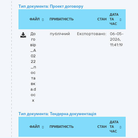
Тип документа: Проект договору
ДАТА
ФАЙЛ
ПРИВАТНІСТЬ
СТАН
ТА
ЧАС
До
публічний
Експортовано:
06-05-
го
2026,
вір
11:41:19
_А
02
22
_п
ос
та
вк
а.d
oc
x
Тип документа: Тендерна документація
ДАТА
ФАЙЛ
ПРИВАТНІСТЬ
СТАН
ТА
ЧАС