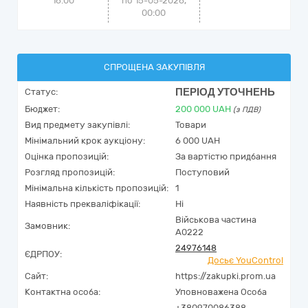
16:00
по 15-05-2026,
00:00
СПРОЩЕНА ЗАКУПІВЛЯ
ПЕРІОД УТОЧНЕНЬ
Статус:
Бюджет:
200 000
UAH
(з ПДВ)
Вид предмету закупівлі:
Товари
Мінімальний крок аукціону:
6 000 UAH
Оцінка пропозицій:
За вартістю придбання
Розгляд пропозицій:
Поступовий
Мінімальна кількість пропозицій:
1
Наявність прекваліфікації:
Ні
Військова частина
Замовник:
А0222
24976148
ЄДРПОУ:
Досьє YouControl
Сайт:
https://zakupki.prom.ua
Контактна особа:
Уповноважена Особа
+380970086388,