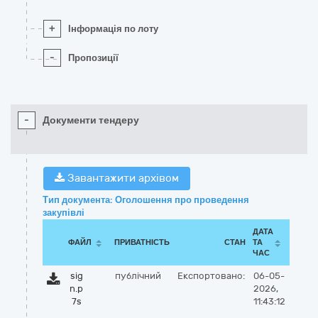
+
Інформація по лоту
-
Пропозиції
-
Документи тендеру
Завантажити архівом
Тип документа: Оголошення про проведення
закупівлі
ДАТА
ФАЙЛ
ПРИВАТНІСТЬ
СТАН
ТА
ЧАС
sig
публічний
Експортовано:
06-05-
n.p
2026,
7s
11:43:12