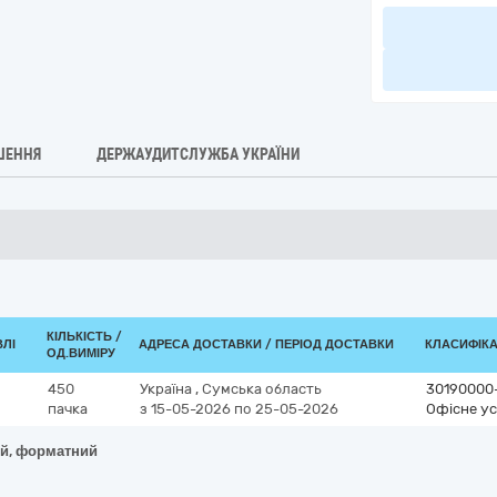
ШЕННЯ
ДЕРЖАУДИТСЛУЖБА УКРАЇНИ
КІЛЬКІСТЬ /
ВЛІ
АДРЕСА ДОСТАВКИ / ПЕРІОД ДОСТАВКИ
КЛАСИФІКАТ
ОД.ВИМІРУ
450
Україна
,
Сумська область
30190000
пачка
з 15-05-2026
по 25-05-2026
Офісне ус
ий, форматний