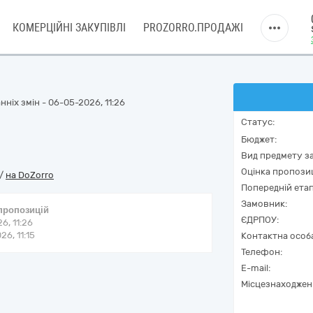
КОМЕРЦІЙНІ ЗАКУПІВЛІ
PROZORRO.ПРОДАЖІ
ніх змін - 06-05-2026, 11:26
Статус:
Бюджет:
Вид предмету за
Оцінка пропозиц
/
на DoZorro
Попередній етап
Замовник:
 пропозицій
ЄДРПОУ:
6, 11:26
6, 11:15
Контактна особ
Телефон:
E-mail:
Місцезнаходжен