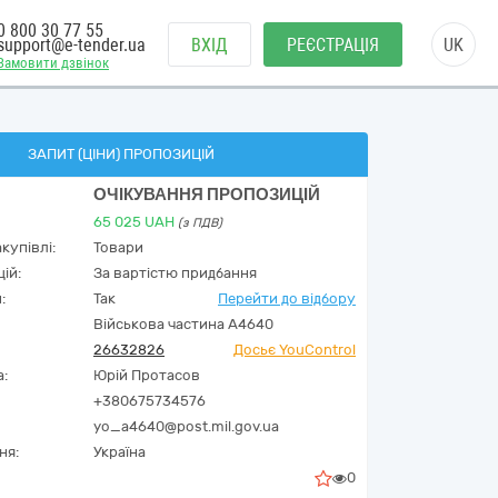
0 800 30 77 55
support@e-tender.ua
ВХІД
РЕЄСТРАЦІЯ
UK
Замовити дзвінок
ЗАПИТ (ЦІНИ) ПРОПОЗИЦІЙ
ОЧІКУВАННЯ ПРОПОЗИЦІЙ
65 025
UAH
(з ПДВ)
купівлі:
Товари
ій:
За вартістю придбання
:
Так
Перейти до відбору
Військова частина А4640
26632826
Досьє YouControl
а:
Юрій Протасов
+380675734576
yo_a4640@post.mil.gov.ua
ня:
Україна
0