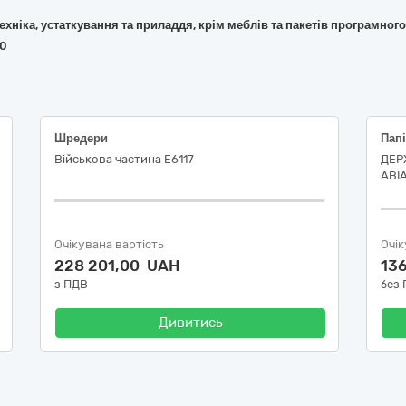
 техніка, устаткування та приладдя, крім меблів та пакетів програмног
40
Шредери
Пап
Військова частина Е6117
ДЕР
АВІ
Очікувана вартість
Очік
228 201,00 UAH
13
з ПДВ
без
Дивитись