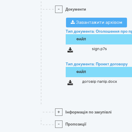
-
Документи
Завантажити архівом
Тип документа: Оголошення про п
ФАЙЛ
sign.p7s
Тип документа: Проект договору
ФАЙЛ
договір папір.docx
+
Інформація по закупівлі
-
Пропозиції