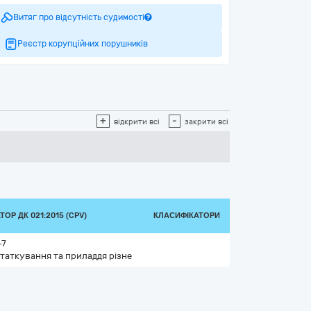
Витяг про відсутність судимості
Реєстр корупційних порушників
+
-
відкрити всі
закрити всі
ОР ДК 021:2015 (CPV)
КЛАСИФІКАТОРИ
-7
таткування та приладдя різне