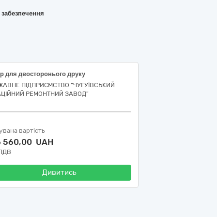
о забезпечення
ір для двосторонього друку
ЖАВНЕ ПІДПРИЄМСТВО "ЧУГУЇВСЬКИЙ
АЦІЙНИЙ РЕМОНТНИЙ ЗАВОД"
увана вартість
6 560,00 UAH
 ПДВ
Дивитись