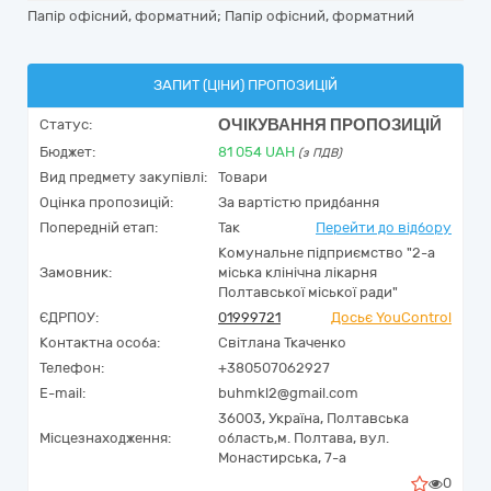
Папір офісний, форматний; Папір офісний, форматний
ЗАПИТ (ЦІНИ) ПРОПОЗИЦІЙ
ОЧІКУВАННЯ ПРОПОЗИЦІЙ
Статус:
Бюджет:
81 054
UAH
(з ПДВ)
Вид предмету закупівлі:
Товари
Оцінка пропозицій:
За вартістю придбання
Попередній етап:
Так
Перейти до відбору
Комунальне підприємство "2-а
Замовник:
міська клінічна лікарня
Полтавської міської ради"
ЄДРПОУ:
01999721
Досьє YouControl
Контактна особа:
Світлана Ткаченко
Телефон:
+380507062927
E-mail:
buhmkl2@gmail.com
36003,
Україна
,
Полтавська
Місцезнаходження:
область,
м. Полтава,
вул.
Монастирська, 7-а
0