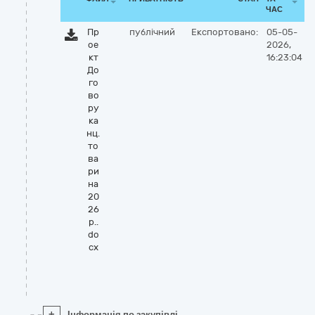
ЧАС
Пр
публічний
Експортовано:
05-05-
ое
2026,
кт
16:23:04
До
го
во
ру
ка
нц.
то
ва
ри
на
20
26
р..
do
cx
+
Інформація по закупівлі