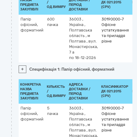
НАЗВА
ДОСТАВКИ /
/
ДК 021:2015
КЛ
ПРЕДМЕТА
ПЕРІОД
ОД.ВИМІРУ
(CPV)
ЗАКУПІВЛІ
ДОСТАВКИ
Папір
600
36003
,
30190000-7
офісний,
пачка
Україна
,
Офісне
форматний
Полтавська
устаткування
область
,
м
та приладдя
Полтава
,
вул.
різне
Монастирська,
7 а
по 18-12-2026
+
Специфікація 1: Папір офісний, форматний
КОНКРЕТНА
АДРЕСА
КІЛЬКІСТЬ
КЛАСИФІКАТОР
НАЗВА
ДОСТАВКИ /
/
ДК 021:2015
КЛ
ПРЕДМЕТА
ПЕРІОД
ОД.ВИМІРУ
(CPV)
ЗАКУПІВЛІ
ДОСТАВКИ
Папір
5
36003
,
30190000-7
офісний,
пачка
Україна
,
Офісне
форматний
Полтавська
устаткування
область
,
м
та приладдя
Полтава
,
вул.
різне
Монастирська,