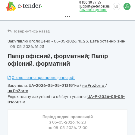
0 800 30 77 55
support@e-tender.ua
UK
Замовити дзвінок
Повернутись назад
Закупівлю оголошено - 05-05-2026, 16:23. Дата останніх змін
- 05-05-2026, 16:23
Папір офісний, форматний; Папір
офісний, форматний
Оголошення про проведення.pdf
Закупівля:
UA-2026-05-05-013181-a
/
на ProZorro
/
на DoZorro
Рядок плану закупівлі та обґрунтування:
UA-P-2026-05-05-
016301-a
Період подачі пропозицій
з 05-05-2026, 16:23
по 08-05-2026, 13:00