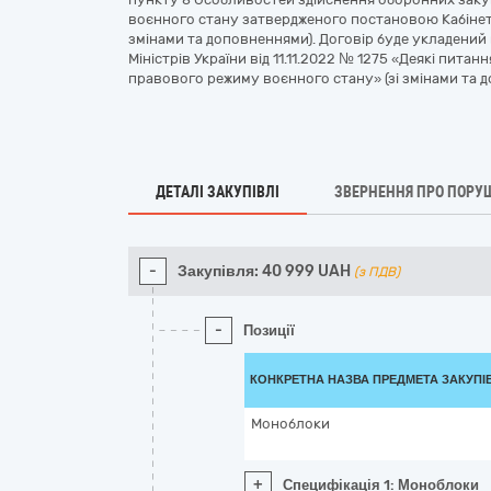
воєнного стану затвердженого постановою Кабінету Мі
змінами та доповненнями). Договір буде укладений
Міністрів України від 11.11.2022 № 1275 «Деякі питан
правового режиму воєнного стану» (зі змінами та 
ДЕТАЛІ ЗАКУПІВЛІ
ЗВЕРНЕННЯ ПРО ПОРУ
-
Закупівля:
40 999
UAH
(з ПДВ)
-
Позиції
КОНКРЕТНА НАЗВА ПРЕДМЕТА ЗАКУПІ
Моноблоки
+
Специфікація 1: Моноблоки