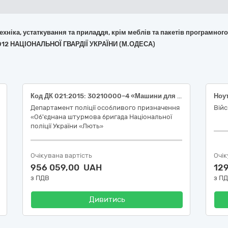
 техніка, устаткування та приладдя, крім меблів та пакетів програмног
012 НАЦІОНАЛЬНОЇ ГВАРДІЇ УКРАЇНИ (М.ОДЕСА)
Код ДК 021:2015: 30210000–4 «Машини для обробки даних (апаратна частина)» Апаратно-програмний комплекс на базі моноблока (типу ARTLINE Home G43 (G43v23Win) або еквівалент)
Ноу
Департамент поліції особливого призначення
Вій
«Об'єднана штурмова бригада Національної
поліції України «Лють»
Очікувана вартість
Очік
956 059,00 UAH
12
з ПДВ
з П
Дивитись