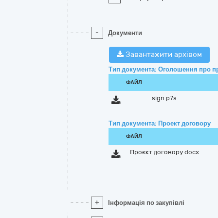
-
Документи
Завантажити архівом
Тип документа: Оголошення про п
ФАЙЛ
sign.p7s
Тип документа: Проект договору
ФАЙЛ
Проєкт договору.docx
+
Інформація по закупівлі