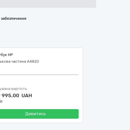
о забезпечення
тбук HP
ськова частина А4820
увана вартість
9 995,00 UAH
ДВ
Дивитись