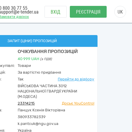
0 800 30 77 55
support@e-tender.ua
ВХІД
РЕЄСТРАЦІЯ
UK
Замовити дзвінок
ЗАПИТ (ЦІНИ) ПРОПОЗИЦІЙ
ОЧІКУВАННЯ ПРОПОЗИЦІЙ
40 999
UAH
(з ПДВ)
купівлі:
Товари
ій:
За вартістю придбання
:
Так
Перейти до відбору
ВІЙСЬКОВА ЧАСТИНА 3012
НАЦІОНАЛЬНОЇ ГВАРДІЇ УКРАЇНИ
(М.ОДЕСА)
23314215
Досьє YouControl
а:
Панцук Ксенія Вікторівна
380933782339
k.pantcuk@ngu.gov.ua
ня:
Україна