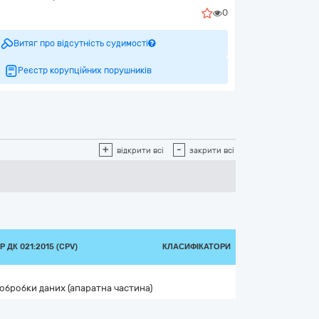
0
Витяг про відсутність судимості
Реєстр корупційних порушників
+
-
відкрити всі
закрити всі
 ДК 021:2015 (CPV)
КЛАСИФІКАТОРИ
обробки даних (апаратна частина)