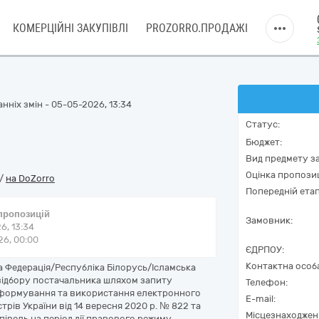
КОМЕРЦІЙНІ ЗАКУПІВЛІ
PROZORRO.ПРОДАЖІ
нніх змін - 05-05-2026, 13:34
Статус:
Бюджет:
Вид предмету за
Оцінка пропозиц
/
на DoZorro
Попередній етап
 пропозицій
Замовник:
6, 13:34
6, 00:00
ЄДРПОУ:
Контактна особ
 Федерація/Республіка Білорусь/Ісламська
 відбору постачальника шляхом запиту
Телефон:
у формування та використання електронного
E-mail:
рів України від 14 вересня 2020 р. № 822 та
Місцезнаходжен
івель на період дії правового режиму