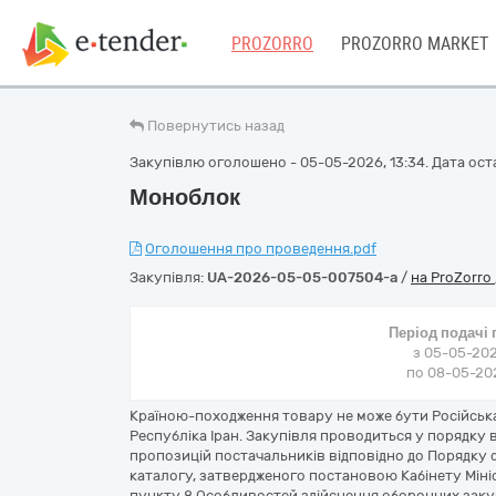
PROZORRO
PROZORRO MARKET
Повернутись назад
Закупівлю оголошено - 05-05-2026, 13:34. Дата оста
Моноблок
Оголошення про проведення.pdf
Закупівля:
UA-2026-05-05-007504-a
/
на ProZorro
Період подачі
з 05-05-202
по 08-05-202
Країною-походження товару не може бути Російська
Республіка Іран. Закупівля проводиться у порядку
пропозицій постачальників відповідно до Порядк
каталогу, затвердженого постановою Кабінету Мініст
пункту 8 Особливостей здійснення оборонних закуп