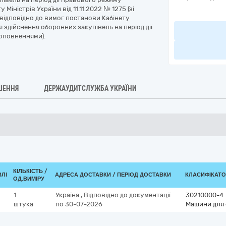
ністрів України від 11.11.2022 № 1275 (зі
 відповідно до вимог постанови Кабінету
ня здійснення оборонних закупівель на період дії
доповненнями).
ШЕННЯ
ДЕРЖАУДИТСЛУЖБА УКРАЇНИ
КІЛЬКІСТЬ /
ВЛІ
АДРЕСА ДОСТАВКИ / ПЕРІОД ДОСТАВКИ
КЛАСИФІКАТОР
ОД.ВИМІРУ
1
Україна
,
Відповідно до документації
30210000-4
штука
по 30-07-2026
Машини для 