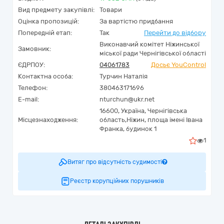
Вид предмету закупівлі:
Товари
Оцінка пропозицій:
За вартістю придбання
Попередній етап:
Так
Перейти до відбору
Виконавчий комітет Ніжинської
Замовник:
міської ради Чернігівської області
ЄДРПОУ:
04061783
Досьє YouControl
Контактна особа:
Турчин Наталія
Телефон:
380463171696
E-mail:
nturchun@ukr.net
16600,
Україна
,
Чернігівська
Місцезнаходження:
область,
Ніжин,
площа імені Івана
Франка, будинок 1
1
Витяг про відсутність судимості
Реєстр корупційних порушників