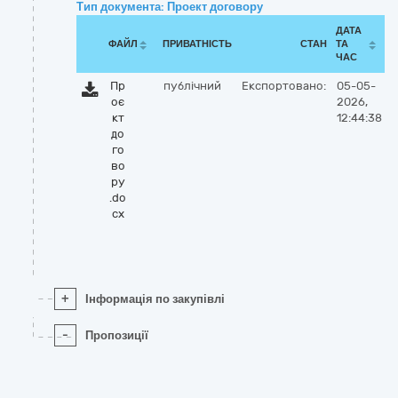
Тип документа: Проект договору
ДАТА
ФАЙЛ
ПРИВАТНІСТЬ
СТАН
ТА
ЧАС
Пр
публічний
Експортовано:
05-05-
оє
2026,
кт
12:44:38
до
го
во
ру
.do
cx
+
Інформація по закупівлі
-
Пропозиції