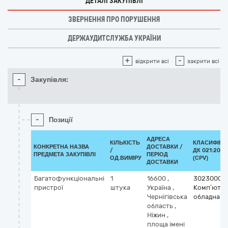
ДЕТАЛІ ЗАКУПІВЛІ
ЗВЕРНЕННЯ ПРО ПОРУШЕННЯ
ДЕРЖАУДИТСЛУЖБА УКРАЇНИ
+
-
відкрити всі
закрити всі
-
Закупівля:
-
Позиції
АДРЕСА
КІЛЬКІСТЬ
КЛАСИФІКА
КОНКРЕТНА НАЗВА
ДОСТАВКИ /
/
ДК 021:2015
ПРЕДМЕТА ЗАКУПІВЛІ
ПЕРІОД
ОД.ВИМІРУ
(CPV)
ДОСТАВКИ
Багатофункціональні
1
16600
,
30230000
пристрої
штука
Україна
,
Комп’юте
Чернігівська
обладнанн
область
,
Ніжин
,
площа імені