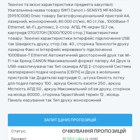
Технічні та якісні характеристики предмета закупівлі:
Узагальнена назва товару БФП Canon i-SENSYS MF463dw
(5951C008) Опис товару Багатофункціональний пристрій А4,
лазерний, монохромний, 80 000 ст/міс, 40 ст./хв., 1000Base-T
Ethernet, Wi-Fi, дуплекс, 2-стор. АПД, РК-екран 12,7 см,
картридж 070/070H (3000/10200 стор.) Характеристики
товару: Технічні характеристики Iнтерфейс підключення USB
так Швидкість друку, стор./хв. 40 , сторінка Технологія друку
лазерна Факс ні Iнтерфейс мережевого підключення
1000Base-T Ethernet Автоматичний двосторонній друк так Wi-
Fi так Бренд CANON Максимальний формат паперу A4 Друк із
USB-накопичувача так Тип сканера АПД 2-сторонній Система
безперервної подачі чорнила (СБПЧ) ні Друк з мобільних
пристроїв так Додаткові картриджі 0 , штука Ємність лотку
для подачі паперу 100 , аркуш Ємність касети 250 , аркуш
Місткість АПД 50 , аркуш Максимальний об'єм друку, сторінок
на місяць 80000 , сторінка Гарантійний термін 12 , місяць
Панель керування так Тип друку монохромний
ЗАПИТ (ЦІНИ) ПРОПОЗИЦІЙ
ОЧІКУВАННЯ ПРОПОЗИЦІЙ
Статус:
Бюджет:
19 552
UAH
(з ПДВ)