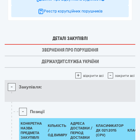
Реєстр корупційних порушників
ДЕТАЛІ ЗАКУПІВЛІ
ЗВЕРНЕННЯ ПРО ПОРУШЕННЯ
ДЕРЖАУДИТСЛУЖБА УКРАЇНИ
+
-
відкрити всі
закрити всі
-
Закупівля:
-
Позиції
КОНКРЕТНА
АДРЕСА
КІЛЬКІСТЬ
КЛАСИФІКАТОР
НАЗВА
ДОСТАВКИ /
/
ДК 021:2015
КЛАСИ
ПРЕДМЕТА
ПЕРІОД
ОД.ВИМІРУ
(CPV)
ЗАКУПІВЛІ
ДОСТАВКИ