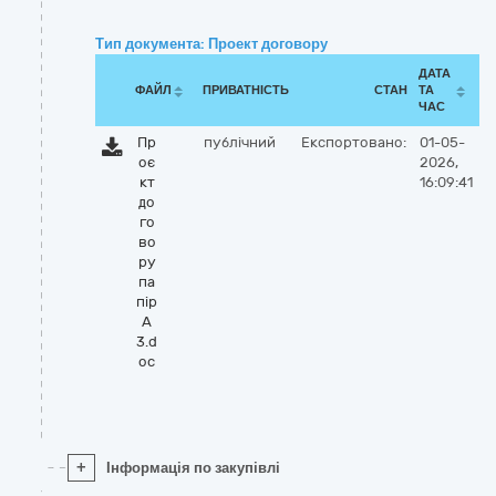
Тип документа: Проект договору
ДАТА
ФАЙЛ
ПРИВАТНІСТЬ
СТАН
ТА
ЧАС
Пр
публічний
Експортовано:
01-05-
оє
2026,
кт
16:09:41
до
го
во
ру
па
пір
А
3.d
oc
+
Інформація по закупівлі