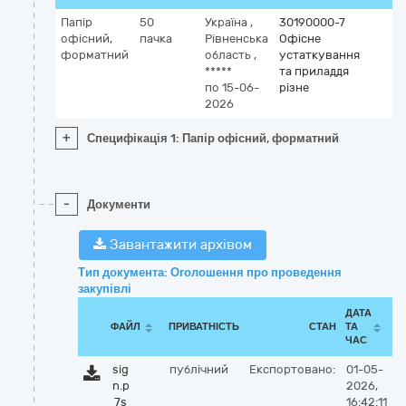
Папір
50
Україна
,
30190000-7
офісний,
пачка
Рівненська
Офісне
форматний
область
,
устаткування
*****
та приладдя
по 15-06-
різне
2026
+
Специфікація 1: Папір офісний, форматний
-
Документи
Завантажити архівом
Тип документа: Оголошення про проведення
закупівлі
ДАТА
ФАЙЛ
ПРИВАТНІСТЬ
СТАН
ТА
ЧАС
sig
публічний
Експортовано:
01-05-
n.p
2026,
7s
16:42:11