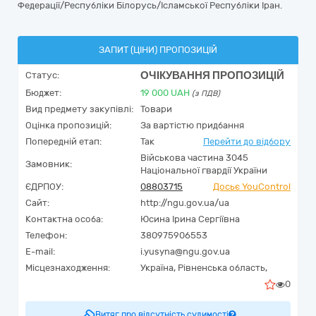
Федерації/Республіки Білорусь/Ісламської Республіки Іран.
ЗАПИТ (ЦІНИ) ПРОПОЗИЦІЙ
ОЧІКУВАННЯ ПРОПОЗИЦІЙ
Статус:
Бюджет:
19 000
UAH
(з ПДВ)
Вид предмету закупівлі:
Товари
Оцінка пропозицій:
За вартістю придбання
Попередній етап:
Так
Перейти до відбору
Військова частина 3045
Замовник:
Національної гвардії України
ЄДРПОУ:
08803715
Досьє YouControl
Сайт:
http://ngu.gov.ua/ua
Контактна особа:
Юсина Ірина Сергіївна
Телефон:
380975906553
E-mail:
i.yusyna@ngu.gov.ua
Місцезнаходження:
Україна
,
Рівненська область,
0
Витяг про відсутність судимості