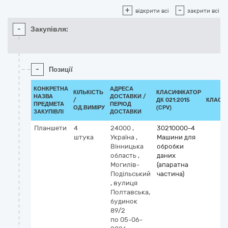
+
-
відкрити всі
закрити всі
-
Закупівля:
-
Позиції
КОНКРЕТНА
АДРЕСА
КІЛЬКІСТЬ
КЛАСИФІКАТОР
НАЗВА
ДОСТАВКИ /
/
ДК 021:2015
КЛАСИ
ПРЕДМЕТА
ПЕРІОД
ОД.ВИМІРУ
(CPV)
ЗАКУПІВЛІ
ДОСТАВКИ
Планшети
4
24000
,
30210000-4
штука
Україна
,
Машини для
Вінницька
обробки
область
,
даних
Могилів-
(апаратна
Подільський
частина)
,
вулиця
Полтавська,
будинок
89/2
по 05-06-