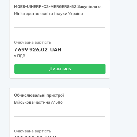
MOES-UIHERP-C2-MERGERS-82 Закупівля обладнання для морського навчально-наукового центру ОНУ імені І. І. Мечникова
Міністерство освіти і науки України
Очікувана вартість
7 699 926,02 UAH
з ПДВ
Дивитись
Обчислювальні пристрої
Військова частина А1586
Очікувана вартість