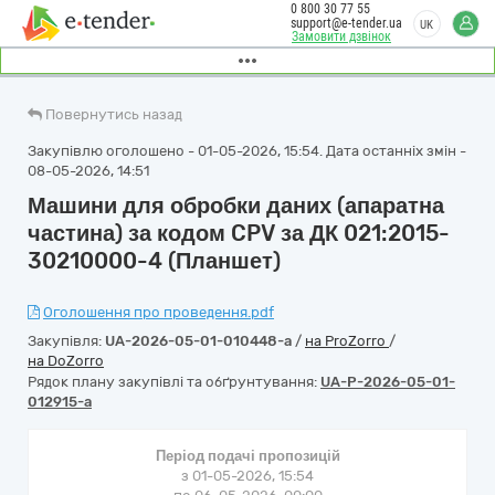
0 800 30 77 55
support@e-tender.ua
UK
Замовити дзвінок
Повернутись назад
Закупівлю оголошено - 01-05-2026, 15:54. Дата останніх змін -
08-05-2026, 14:51
Машини для обробки даних (апаратна
частина) за кодом CPV за ДК 021:2015-
30210000-4 (Планшет)
Оголошення про проведення.pdf
Закупівля:
UA-2026-05-01-010448-a
/
на ProZorro
/
на DoZorro
Рядок плану закупівлі та обґрунтування:
UA-P-2026-05-01-
012915-a
Період подачі пропозицій
з 01-05-2026, 15:54