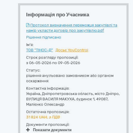
Інформація про Учасника
Протокол визначення переможця закупівлі та
намір укласти договір про закупівлю.pdf
Рішення підписано
Ім'я:
ТОВ "ТІНОС-Д"
Досьє YouControl
Строк розгляду пропозиції:
з 06-05-2026 по 09-05-2026
Статус:
рішення анульовано замовником або органом
оскарження
Контактна інформація:
Україна
,
Дніпропетровська область
,
місто Дніпро,
ВУЛИЦЯ ВАСИЛЯ МАКУХА, будинок 1
,
49087
,
Малієнко Олександр
Остаточна пропозиція:
31 824
UAH,
з ПДВ
Документи пропозиції:
Показати документи