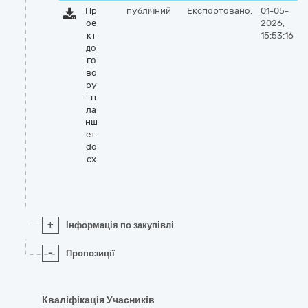
Пр
публічний
Експортовано:
01-05-
ое
2026,
кт
15:53:16
до
го
во
ру
-п
ла
нш
ет.
do
cx
+
Інформація по закупівлі
-
Пропозиції
Кваліфікація Учасників