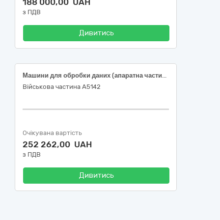
188 000,00 UAH
з ПДВ
Дивитись
Машини для обробки даних (апаратна частина)
Військова частина А5142
Очікувана вартість
252 262,00 UAH
з ПДВ
Дивитись