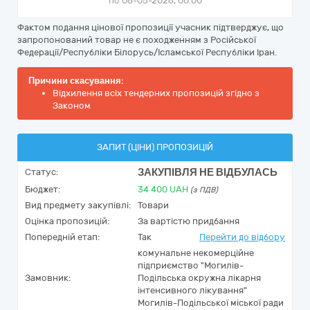
по 06-05-2026, 00:00
Фактом подання цінової пропозиції учасник підтверджує, що
запропонований товар не є походженням з Російської
Федерації/Республіки Білорусь/Ісламської Республіки Іран.
Причини скасування:
Відхилення всіх тендерних пропозицій згідно з
Законом
ЗАПИТ (ЦІНИ) ПРОПОЗИЦІЙ
ЗАКУПІВЛЯ НЕ ВІДБУЛАСЬ
Статус:
Бюджет:
34 400
UAH
(з ПДВ)
Вид предмету закупівлі:
Товари
Оцінка пропозицій:
За вартістю придбання
Попередній етап:
Так
Перейти до відбору
комунальне некомерційне
підприємство "Могилів-
Замовник:
Подільська окружна лікарня
інтенсивного лікування"
Могилів-Подільської міської ради