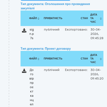
Тип документа: Оголошення про проведення
закупівлі
ДАТА
ФАЙЛ
ПРИВАТНІСТЬ
СТАН
ТА
ЧАС
sig
публічний
Експортовано:
30-04-
n.p
2026,
7s
09:45:28
Тип документа: Проект договору
ДАТА
ФАЙЛ
ПРИВАТНІСТЬ
СТАН
ТА
ЧАС
До
публічний
Експортовано:
30-04-
го
2026,
вір
09:45:20
пр
оє
кт
ка
нц
ел