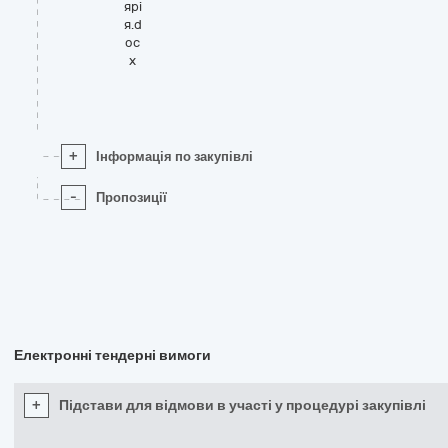
ярі
я.d
oc
x
+
Інформація по закупівлі
-
Пропозиції
Електронні тендерні вимоги
+
Підстави для відмови в участі у процедурі закупівлі