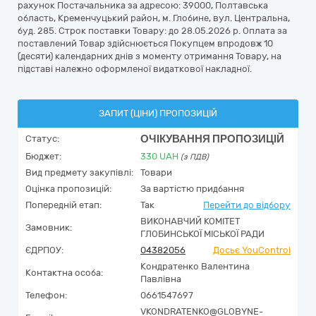
рахунок Постачальника за адресою: 39000, Полтавська
область, Кременчуцький район, м. Глобине, вул. Центральна,
буд. 285. Строк поставки Товару: до 28.05.2026 р. Оплата за
поставлений Товар здійснюється Покупцем впродовж 10
(десяти) календарних днів з моменту отримання Товару, на
підставі належно оформленої видаткової накладної.
ЗАПИТ (ЦІНИ) ПРОПОЗИЦІЙ
ОЧІКУВАННЯ ПРОПОЗИЦІЙ
Статус:
Бюджет:
330
UAH
(з ПДВ)
Вид предмету закупівлі:
Товари
Оцінка пропозицій:
За вартістю придбання
Попередній етап:
Так
Перейти до відбору
ВИКОНАВЧИЙ КОМІТЕТ
Замовник:
ГЛОБИНСЬКОЇ МІСЬКОЇ РАДИ
ЄДРПОУ:
04382056
Досьє YouControl
Кондратенко Валентина
Контактна особа:
Павлівна
Телефон:
0661547697
VKONDRATENKO@GLOBYNE-