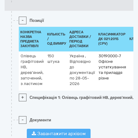
-
Позиції
КОНКРЕТНА
АДРЕСА
КІЛЬКІСТЬ
КЛАСИФІКАТОР
НАЗВА
ДОСТАВКИ /
/
ДК 021:2015
КЛА
ПРЕДМЕТА
ПЕРІОД
ОД.ВИМІРУ
(CPV)
ЗАКУПІВЛІ
ДОСТАВКИ
Олівець
150
Україна
,
30190000-7
графітовий
штука
Відповідно
Офісне
HB,
до
устаткування
дерев'яний,
документації
та приладдя
заточений,
по 28-05-
різне
з ластиком
2026
+
Специфікація 1: Олівець графітовий HB, дерев'яний, з
-
Документи
Завантажити архівом