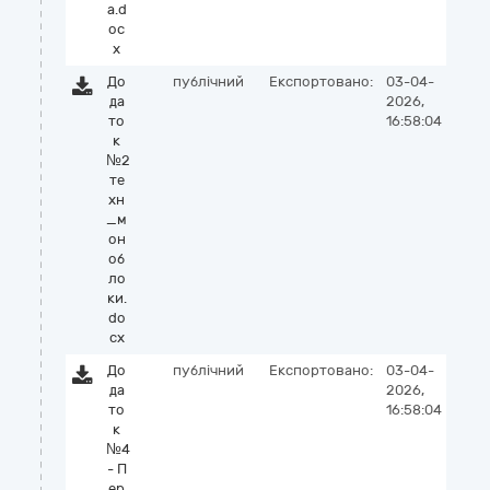
а.d
oc
x
До
публічний
Експортовано:
03-04-
да
2026,
то
16:58:04
к
№2
те
хн
_м
он
об
ло
ки.
do
cx
До
публічний
Експортовано:
03-04-
да
2026,
то
16:58:04
к
№4
- П
ер