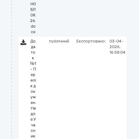
НО
БЛ
ОК
26.
do
cx
До
публічний
Експортовано:
03-04-
да
2026,
то
16:58:04
к
№1
- П
ер
елі
к д
ок
ум
ен
тів
дл
я У
ча
сн
ик