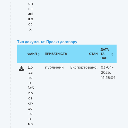
оп
оз
иці
я.d
oc
x
Тип документа: Проект договору
ДАТА
ФАЙЛ
ПРИВАТНІСТЬ
СТАН
ТА
ЧАС
До
публічний
Експортовано:
03-04-
да
2026,
то
16:58:04
к
№3
пр
оє
кт-
до
го
в-
мо