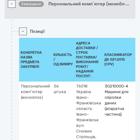
-
Персональний комп`ютер (монобл
...
Завершено
-
Позиції
АДРЕСА
ДОСТАВКИ /
КОНКРЕТНА
СТРОК
КІЛЬКІСТЬ
КЛАСИФІКАТОР
НАЗВА
ПОСТАВКИ/
/
ДК 021:2015
КЛ
ПРЕДМЕТА
ВИКОНАННЯ
ОД.ВИМІРУ
(CPV)
ЗАКУПІВЛІ
РОБІТ/
НАДАННЯ
ПОСЛУГ:
Персональний
56
76018
30210000-4
комп`ютер
штука
Україна
Машини для
(моноблок)
Івано-
обробки
Франківська
даних
область
(апаратна
Івано-
частина)
Франківськ
вул.
Січових
Стрільців,