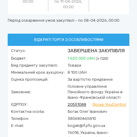
00:00
по 11-04-2026,
00:00
Період оскарження умов закупівлі - по
08-04-2026, 00:00
ВІДКРИТІ ТОРГИ З ОСОБЛИВОСТЯМИ
ЗАВЕРШЕНА ЗАКУПІВЛЯ
Статус:
Бюджет:
1 620 000
UAH
(з ПДВ)
Вид предмету закупівлі:
Товари
Мінімальний крок аукціону:
8 100 UAH
Оцінка пропозицій:
За вартістю придбання
Головне управління
Замовник:
Пенсійного фонду України в
Івано-Франківській області
ЄДРПОУ:
20551088
Досьє YouControl
Контактна особа:
Богак Олег Іванович
Телефон:
380680465810
E-mail:
bogak@if.pfu.gov.ua
76018,
Україна
,
Івано-