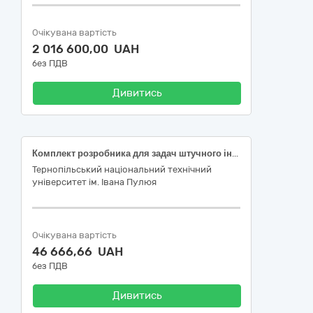
Очікувана вартість
2 016 600,00 UAH
без ПДВ
Дивитись
Комплект розробника для задач штучного інтелекту, машинного зору, робототехніки та edge AI, код ДК 021:2015 – 30210000-4 Машини для обробки даних (апаратна частина)
Тернопільський національний технічний
університет ім. Івана Пулюя
Очікувана вартість
46 666,66 UAH
без ПДВ
Дивитись