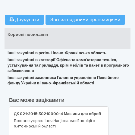
Друкувати
Звіт за поданими пропозиціями
Корисні посилання
Інші закупівлі в регіоні Івано-Франківська область
Інші закупівлі в категорії Офісна та комп’ютерна техніка,
устаткування та приладдя, крім меблів та пакетів програмного
забезпечення
Інші закупівлі замовника Головне управління Пенсійного
фонду України в Івано-Франківській області
Вас може зацікавити
ДК 021:2015:30210000-4 Машини для обробки даних (апаратна частина) Лот-1 ДК 021:2015:30210000-4 Машини для обробки даних (апаратна частина) (ДК 021:2015:30213300-8 - Настільні комп’ютери (моноблоки))- 40 од.; Лот-2 ДК 021:2015:30210000-4 Машини для обробки даних (апаратна частина) (ДК 021:2015:30213100-6 - Портативні комп’ютери (ноутбуки)) - 20од..
Головне управління Національної поліції в
Житомирській області