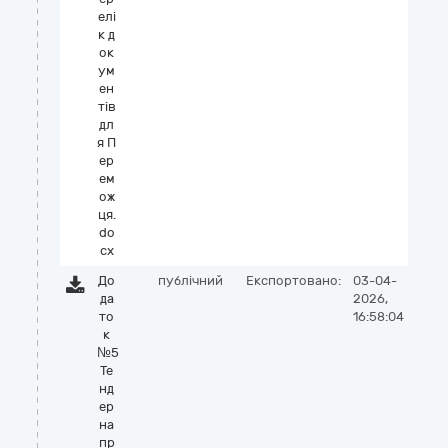
елі
к д
ок
ум
ен
тів
дл
я П
ер
ем
ож
ця.
do
cx
До
публічний
Експортовано:
03-04-
да
2026,
то
16:58:04
к
№5
Те
нд
ер
на
пр