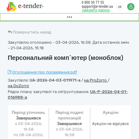
0 800 30 77 55
support@e-tender.ua
UK
Замовити дзвінок
Повернутись назад
Закупівлю оголошено - 03-04-2026, 16:58. Дата останніх змін
- 21-04-2026, 15:18
Персональний комп`ютер (моноблок)
Оголошення про проведення.pdf
Закупівля:
UA-2026-04-03-011971-a
/
на ProZorro
/
на DoZorro
Рядок плану закупівлі та обґрунтування:
UA-P-2026-04-01-
016988-a
Період уточнень
Період подачі
Аукціон
Завершився
пропозицій
з 03-04-2026,
Завершився
Аукціон не відбувся
16:58
з 03-04-2026,
по 08-04-2026,
16:58