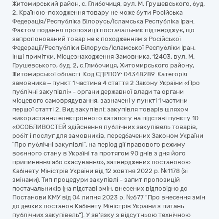
Житомирський район, c. Глибочиця, вул. М. Грушевського, буд.
2. Країною-походження товару не може бути Російська
Федерація/Республіка Білорусь/Ісламська Республіка Іран.
Фактом подання пропозиції постачальник підтверджує, що
запропонований товар не є походженням з Російської
Федерації/Республіки Білорусь/Ісламської Республіки Іран.
Інші примітки: Місцезнаходження Замовника: 12403, вул. М.
Грушевського, буд. 2, с.Глибочиця, Житомирського району,
Житомирської області. Код ЄДРПОУ: 04348289. Категорія
замовника – пункт 1 частина 4 стаття 2 Закону України «Про
публічні закупівлі» - органи державної влади та органи
місцевого самоврядування, зазначені у пункті 1 частини
першої статті 2. Вид закупівлі: закупівля товарів шляхом
використання електронного каталогу на підставі пункту 10
«ОСОБЛИВОСТЕЙ здійснення публічних закупівель товарів,
робіт і послуг для замовників, передбачених Законом України
“Про публічні закупівлі”, на період дії правового режиму
воєнного стану в Україні та протягом 90 днів з дня його
припинення або скасування», затверджених постановою
Кабінету Міністрів України від 12 жовтня 2022 р. №1178 (зі
змінами). Тип процедури закупівлі - запит пропозицій
постачальників (на підставі змін, внесених відповідно до
Постанови КМУ від 04 липня 2023 р. №677 "Про внесення змін
до деяких постанов Кабінету Міністрів України з питань
публічних закупівель"). У зв'язку з відсутньою технічною