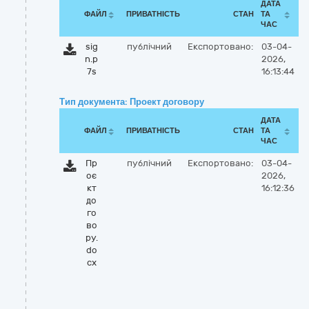
ДАТА
ФАЙЛ
ПРИВАТНІСТЬ
СТАН
ТА
ЧАС
sig
публічний
Експортовано:
03-04-
n.p
2026,
7s
16:13:44
Тип документа: Проект договору
ДАТА
ФАЙЛ
ПРИВАТНІСТЬ
СТАН
ТА
ЧАС
Пр
публічний
Експортовано:
03-04-
оє
2026,
кт
16:12:36
до
го
во
ру.
do
cx