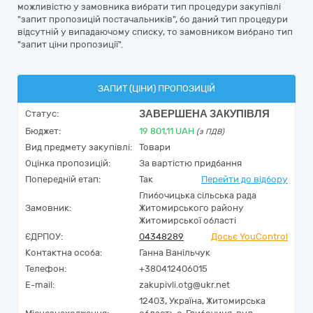
можливістю у замовника вибрати тип процедури закупівлі
"запит пропозицій постачальників", бо даний тип процедури
відсутній у випадаючому списку, то замовником вибрано тип
"запит ціни пропозиції".
ЗАПИТ (ЦІНИ) ПРОПОЗИЦІЙ
ЗАВЕРШЕНА ЗАКУПІВЛЯ
Статус:
Бюджет:
19 801,11
UAH
(з ПДВ)
Вид предмету закупівлі:
Товари
Оцінка пропозицій:
За вартістю придбання
Попередній етап:
Так
Перейти до відбору
Глибочицька сільська рада
Замовник:
Житомирського району
Житомирської області
ЄДРПОУ:
04348289
Досьє YouControl
Контактна особа:
Ганна Ванільчук
Телефон:
+380412406015
E-mail:
zakupivli.otg@ukr.net
12403,
Україна
,
Житомирська