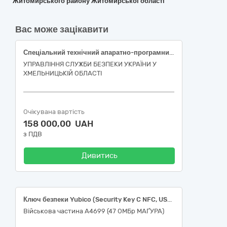
Житомирського району Житомирської області
Вас може зацікавити
Спеціальний технічний апаратно-програмний комплекс аудіо-, відео-контролю та обробки інформації ДК 021:2015, код 30210000-4 відповідає категорії «Машини для обробки даних.
УПРАВЛІННЯ СЛУЖБИ БЕЗПЕКИ УКРАЇНИ У
ХМЕЛЬНИЦЬКІЙ ОБЛАСТІ
Очікувана вартість
158 000,00 UAH
з ПДВ
Дивитись
Ключ безпеки Yubico (Security Key C NFC, USB-C) та Ключ безпеки Yubico (Security Key NFC, USB-A) - 1791/16366-в
Військова частина А4699 (47 ОМБр МАҐУРА)