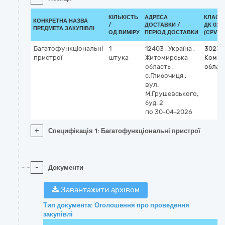
КІЛЬКІСТЬ
АДРЕСА
КЛАСИ
КОНКРЕТНА НАЗВА
/
ДОСТАВКИ /
ДК 021:
ПРЕДМЕТА ЗАКУПІВЛІ
ОД.ВИМІРУ
ПЕРІОД ДОСТАВКИ
(CPV)
Багатофункціональні
1
12403
,
Україна
,
30230
пристрої
штука
Житомирська
Комп’
область
,
облад
c.Глибочиця
,
вул.
М.Грушевського,
буд. 2
по 30-04-2026
+
Специфікація 1: Багатофункціональні пристрої
-
Документи
Завантажити архівом
Тип документа: Оголошення про проведення
закупівлі