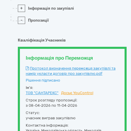
+
Інформація по закупівлі
-
Пропозиції
Кваліфікація Учасників
Інформація про Переможця
Протокол визначення переможця закупівлі та
намір укласти договір про закупівлю.pdf
Рішення підписано
Ім'я:
ТОВ "САНТАРЕКС"
Досьє YouControl
Строк розгляду пропозиції:
з 08-04-2026 по 11-04-2026
Статус:
учасник виграв закупівлю
Контактна інформація:
Україна
,
Миколаївська область
,
Миколаїв,