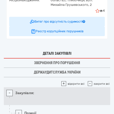
Місцезнаходження:
область,
с. Глибочиця,
вул.
Михайла Грушевського, 2
4
Витяг про відсутність судимості
Реєстр корупційних порушників
ДЕТАЛІ ЗАКУПІВЛІ
ЗВЕРНЕННЯ ПРО ПОРУШЕННЯ
ДЕРЖАУДИТСЛУЖБА УКРАЇНИ
+
-
відкрити всі
закрити всі
-
Закупівля:
-
Позиції