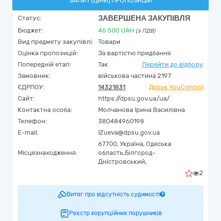
ЗАПИТ (ЦІНИ) ПРОПОЗИЦІЙ
ЗАВЕРШЕНА ЗАКУПІВЛЯ
Статус:
Бюджет:
46 500
UAH
(з ПДВ)
Вид предмету закупівлі:
Товари
Оцінка пропозицій:
За вартістю придбання
Попередній етап:
Так
Перейти до відбору
Замовник:
військова частина 2197
ЄДРПОУ:
14321831
Досьє YouControl
Сайт:
https://dpsu.gov.ua/ua/
Контактна особа:
Молчанова Ірина Василівна
Телефон:
380484960198
E-mail:
IZueva@dpsu.gov.ua
67700,
Україна
,
Одеська
Місцезнаходження:
область,
Білгород-
Дністровський,
2
Витяг про відсутність судимості
Реєстр корупційних порушників