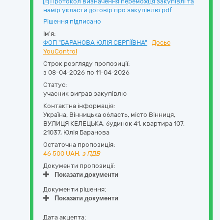
Протокол визначення переможця закупівлі та
намір укласти договір про закупівлю.pdf
Рішення підписано
Ім'я:
ФОП "БАРАНОВА ЮЛІЯ СЕРГІЇВНА"
Досьє
YouControl
Строк розгляду пропозиції:
з 08-04-2026 по 11-04-2026
Статус:
учасник виграв закупівлю
Контактна інформація:
Україна
,
Вінницька область
,
місто Вінниця,
ВУЛИЦЯ КЕЛЕЦЬКА, будинок 41, квартира 107
,
21037
,
Юлія Баранова
Остаточна пропозиція:
46 500
UAH,
з ПДВ
Документи пропозиції:
Показати документи
Документи рішення:
Показати документи
Дата акцепта: