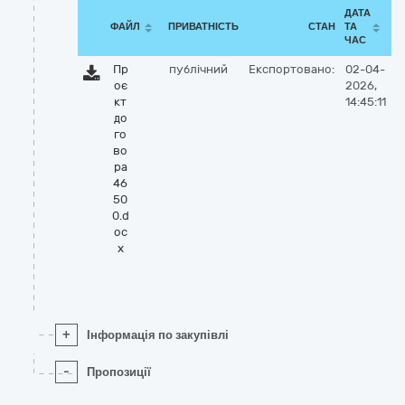
ДАТА
ФАЙЛ
ПРИВАТНІСТЬ
СТАН
ТА
ЧАС
Пр
публічний
Експортовано:
02-04-
оє
2026,
кт
14:45:11
до
го
во
ра
46
50
0.d
oc
x
+
Інформація по закупівлі
-
Пропозиції