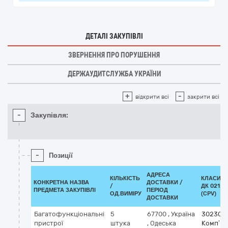
ДЕТАЛІ ЗАКУПІВЛІ
ЗВЕРНЕННЯ ПРО ПОРУШЕННЯ
ДЕРЖАУДИТСЛУЖБА УКРАЇНИ
+
-
відкрити всі
закрити всі
-
Закупівля:
-
Позиції
АДРЕСА
КІЛЬКІСТЬ
КЛАСИФІ
КОНКРЕТНА НАЗВА
ДОСТАВКИ /
/
ДК 021:2
ПРЕДМЕТА ЗАКУПІВЛІ
ПЕРІОД
ОД.ВИМІРУ
(CPV)
ДОСТАВКИ
Багатофункціональні
5
67700
,
Україна
302300
пристрої
штука
,
Одеська
Комп’ю