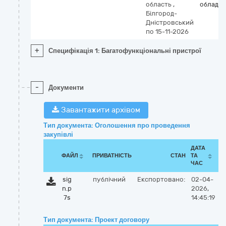
область
,
обладн
Білгород-
Дністровський
по 15-11-2026
+
Специфікація 1: Багатофункціональні пристрої
-
Документи
Завантажити архівом
Тип документа: Оголошення про проведення
закупівлі
ДАТА
ФАЙЛ
ПРИВАТНІСТЬ
СТАН
ТА
ЧАС
sig
публічний
Експортовано:
02-04-
n.p
2026,
7s
14:45:19
Тип документа: Проект договору