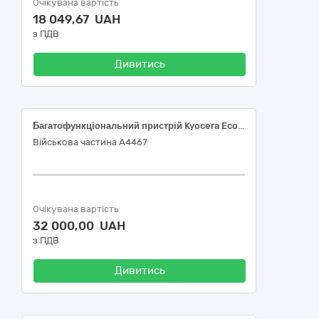
Очікувана вартість
18 049,67 UAH
з ПДВ
Дивитись
Багатофункціональний пристрій Kyocera Ecosys MA4000x, 30230000-0 Комп'ютерне обладнання за ДК 021:2015 Єдиного закупівельного словника
Військова частина А4467
Очікувана вартість
32 000,00 UAH
з ПДВ
Дивитись