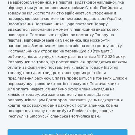
за адресою Замовника: на підставі видаткової накладної, яка
підписується уповноваженими особами Сторін. Приймання
Товару за кількістю та якістю здійснюється Сторонами в
порядку, що визначається чинним законодавством України.
Зобов’язання Постачальника щодо поставки Товару
вважається виконаним з моменту підписання видаткових
накладних. Постачальник здійснює поставку Товару на
підставі відповідної заявки Замовника, яка може бути
направлена Замовником поштою або на електронну пошту
Постачальника у строк що не перевищує 30 (тридцять)
робочих днів, але у будь-якому разі не пізніше 15.11.2026 року.
Розрахунки за товар, що поставляється, проводяться шляхом
оплати за фактично поставлену кількість товару (партію
товару) протягом тридцяти календарних днів після
пред’явлення рахунку. Оплата проводиться в гривнях шляхом
перерахунку грошових коштів на рахунок Постачальника.
Для оплати надається належно оформлена накладна на
кількість товару, яка зазначається у договорі. Датою
розрахунків за цим Договором вважають день надходження
коштів на розрахунковий рахунок Постачальника. Країна
походження товару не може бути Російська федерація/
Республіка Білорусь/ Ісламська Республіка Іран.