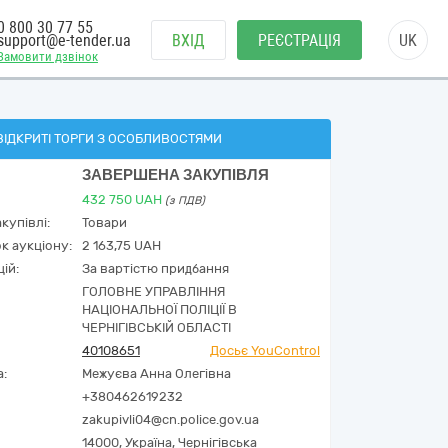
0 800 30 77 55
support@e-tender.ua
ВХІД
РЕЄСТРАЦІЯ
UK
Замовити дзвінок
ВІДКРИТІ ТОРГИ З ОСОБЛИВОСТЯМИ
ЗАВЕРШЕНА ЗАКУПІВЛЯ
432 750
UAH
(з ПДВ)
купівлі:
Товари
к аукціону:
2 163,75 UAH
ій:
За вартістю придбання
ГОЛОВНЕ УПРАВЛІННЯ
НАЦІОНАЛЬНОЇ ПОЛІЦІЇ В
ЧЕРНІГІВСЬКІЙ ОБЛАСТІ
40108651
Досьє YouControl
а:
Межуєва Анна Олегівна
+380462619232
zakupivli04@cn.police.gov.ua
14000,
Україна
,
Чернігівська