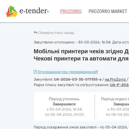
PROZORRO
PROZORRO MARKET
Повернутись назад
Закупівлю оголошено - 30-03-2026, 16:58. Дата оста
Мобільні принтери чеків згідно 
Чекові принтери та автомати для
Оголошення про проведення.pdf
Закупівля:
UA-2026-03-30-011155-a
/
на ProZorro
Рядок плану закупівлі та обґрунтування:
UA-P-202
Період уточнень
Період подачі
Завершився
Заверш
з 30-03-2026, 16:58
з 30-03-202
по 05-04-2026, 00:00
по 08-04-202
Період оскарження умов закупівлі - по
05-04-2026, 