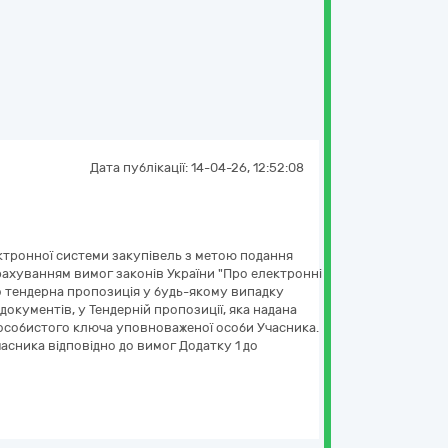
Дата публікації:
14-04-26, 12:52:08
лектронної системи закупівель з метою подання
рахуванням вимог законів України "Про електронні
то тендерна пропозиція у будь-якому випадку
окументів, у Тендерній пропозиції, яка надана
 особистого ключа уповноваженої особи Учасника.
сника відповідно до вимог Додатку 1 до