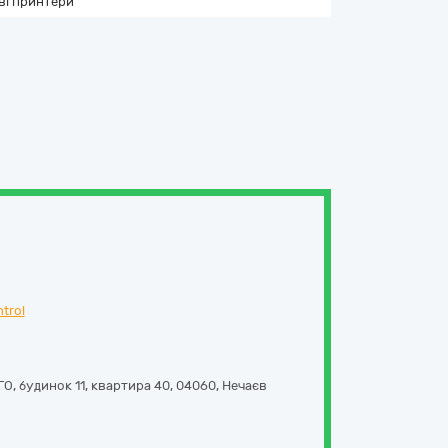
ві принтери
trol
 будинок 11, квартира 40
,
04060
,
Нечаєв