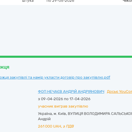
штука
по 29-05-2026
Чеко
ожця
ця закупівлі та намір укласти договір про закупівлю.pdf
ФОП НЕЧАЄВ АНДРІЙ АНДРІЯНОВИЧ
Досьє YouCon
з 09-04-2026 по 17-04-2026
учасник виграв закупівлю
Україна
,
м. Київ
,
ВУЛИЦЯ ВОЛОДИМИРА САЛЬСЬКОГО,
Андрій
261 000
UAH,
з ПДВ