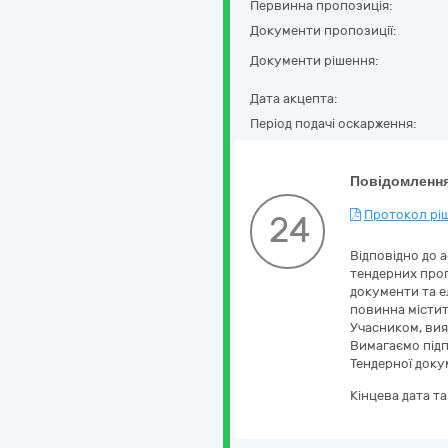
Первинна пропозиція:
Документи пропозиції:
Документи рішення:
Дата акцепта:
Період подачі оскарження:
Повідомлення
Протокол ріш
24
Відповідно до 
тендерних проп
документи та е
повинна містит
Учасником, вия
Вимагаємо підп
Тендерної докум
Кінцева дата т