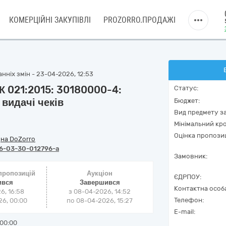
КОМЕРЦІЙНІ ЗАКУПІВЛІ
PROZORRO.ПРОДАЖІ
нніх змін - 23-04-2026, 12:53
ДК 021:2015: 30180000-4:
Статус:
 видачі чеків
Бюджет:
Вид предмету за
Мінімальний кро
Оцінка пропозиц
/
на DoZorro
6-03-30-012796-a
Замовник:
 пропозицій
Аукціон
ЄДРПОУ:
ився
Завершився
Контактна особ
6, 16:58
з
08-04-2026, 14:52
Телефон:
6, 00:00
по
08-04-2026, 15:27
E-mail:
00:00