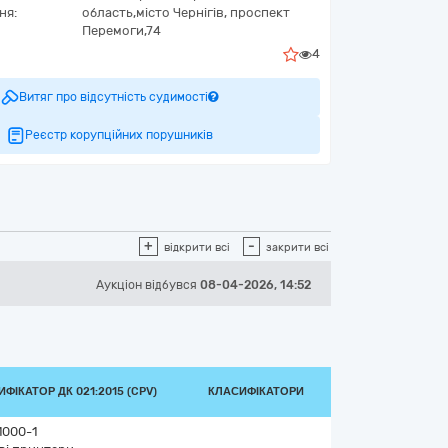
ня:
область,
місто Чернігів,
проспект
Перемоги,74
4
Витяг про відсутність судимості
Реєстр корупційних порушників
+
-
відкрити всі
закрити всі
Аукціон відбувся
08-04-2026, 14:52
ФІКАТОР ДК 021:2015 (CPV)
КЛАСИФІКАТОРИ
1000-1