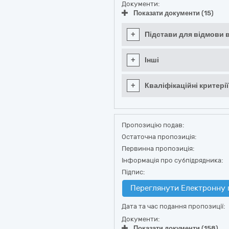
Документи:
Показати документи (15)
+
Підстави для відмови в
+
Інші
+
Кваліфікаційні критерії
Пропозицію подав:
Остаточна пропозиція:
Первинна пропозиція:
Інформація про субпідрядника:
Підпис:
Переглянути Електронну 
Дата та час подання пропозиції:
Документи:
Показати документи (158)