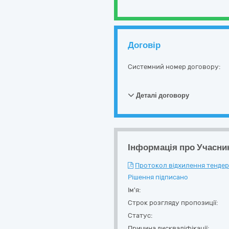
Договір
Системний номер договору:
Деталі договору
Інформація про Учасни
Протокол відхилення тендерн
Рішення підписано
Ім'я:
Строк розгляду пропозиції:
Статус:
Причина дискваліфікації: