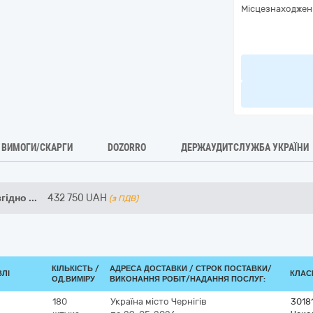
Місцезнаходжен
ВИМОГИ/СКАРГИ
DOZORRO
ДЕРЖАУДИТСЛУЖБА УКРАЇНИ
згідно
...
432 750
UAH
(з ПДВ)
КІЛЬКІСТЬ /
АДРЕСА ДОСТАВКИ /
СТРОК ПОСТАВКИ/
ВЛІ
КЛАСИ
ОД.ВИМІРУ
ВИКОНАННЯ РОБІТ/НАДАННЯ ПОСЛУГ:
180
Україна
місто Чернігів
3018