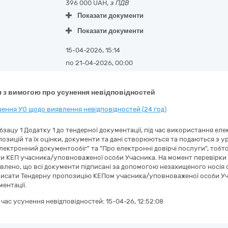
396 000 UAH,
з ПДВ
Показати документи
Показати документи
15-04-2026, 15:14
по 21-04-2026, 00:00
 з вимогою про усунення невідповідностей
ення УО щодо виявлення невідповідностей (24 год)
абзацу 1 Додатку 1 до тендерної документації, під час використання е
озицій та їх оцінки, документи та дані створюються та подаються з у
лектронний документообіг" та "Про електронні довірчі послуги", тоб
и КЕП учасника/уповноваженої особи Учасника. На момент перевірки д
влено, що всі документи підписані за допомогою незахищеного носія
исати Тендерну пропозицію КЕПом учасника/уповноваженої особи Уча
ентації.
а час усунення невідповідностей:
15-04-26, 12:52:08